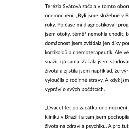
Terézia Svátová začala v tomto obor
onemocnění. „Byli jsme služebně v Bě
roky. Po čase mi diagnostikovali prog
jsem otoky, téměř nemohla chodit, b
domácnost jsem zvládala jen díky po
kortikoidů a chemoterapeutik. Ale v
snažit i já sama. Začala jsem studov
života a zjistila jsem například, že 
vyloučila z rodinné stravy. A když jsm
vypráví o svých počátcích.
„Dvacet let po začátku onemocnění 
kliniku v Brazílii a tam jsem pochopil
života na zdraví a psychiku. A pro t