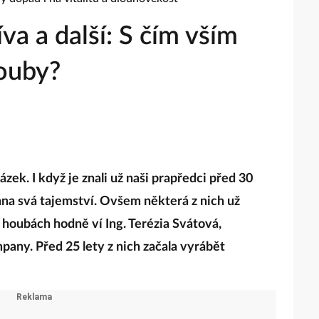
líva a další: S čím vším
ouby?
ek. I když je znali už naši prapředci před 30
chna svá tajemství. Ovšem některá z nich už
houbách hodně ví Ing. Terézia Svátová,
pany. Před 25 lety z nich začala vyrábět