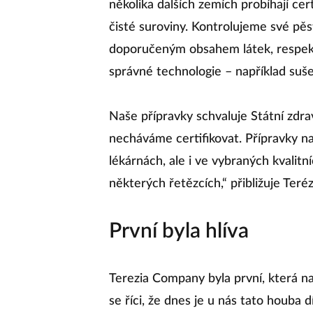
několika dalších zemích probíhají cert
čisté suroviny. Kontrolujeme své pě
doporučeným obsahem látek, respekt
správné technologie – například suše
Naše přípravky schvaluje Státní zdrav
necháváme certifikovat. Přípravky na
lékárnách, ale i ve vybraných kvalit
některých řetězcích,“ přibližuje Teré
První byla hlíva
Terezia Company byla první, která n
se říci, že dnes je u nás tato houba