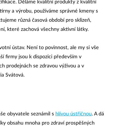
ifikace. Děláme kvalitní produkty z kvalitní
stírny a výrobu, používáme správné kmeny s
ujeme různá časová období pro sklizeň,
ní, které zachová všechny aktivní látky.
otní ústav. Není to povinnost, ale my si vše
ší firmy jsou k dispozici především v
ních prodejnách se zdravou výživou a v
zia Svátová.
aše obyvatele seznámil s
hlívou ústřičnou
. A dá
 díky obsahu mnoha pro zdraví prospěšných