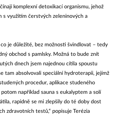
čínají komplexní detoxikací organismu, jehož
m s využitím čerstvých zeleninových a
o je důležité, bez možnosti švindlovat – tedy
ádný obchod s pamlsky. Možná to bude znít
rutých dnech jsem najednou cítila spoustu
 tam absolvovali speciální hydroterapii, jejímž
studených procedur, aplikace studeného
 potom například sauna s eukalyptem a solí
átila, rapidně se mi zlepšily do té doby dost
ých zdravotních testů,“ popisuje Terézia