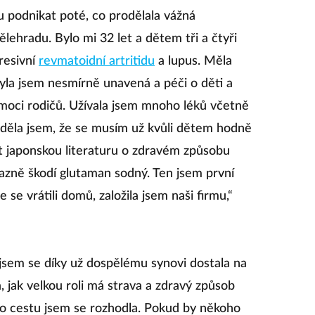
u podnikat poté, co prodělala vážná
lehradu. Bylo mi 32 let a dětem tři a čtyři
resivní
revmatoidní artritidu
a lupus. Měla
yla jsem nesmírně unavená a péči o děti a
moci rodičů. Užívala jsem mnoho léků včetně
ěděla jsem, že se musím už kvůli dětem hodně
at japonskou literaturu o zdravém způsobu
výrazně škodí glutaman sodný. Ten jsem první
e se vrátili domů, založila jsem naši firmu,“
jsem se díky už dospělému synovi dostala na
a, jak velkou roli má strava a zdravý způsob
uto cestu jsem se rozhodla. Pokud by někoho