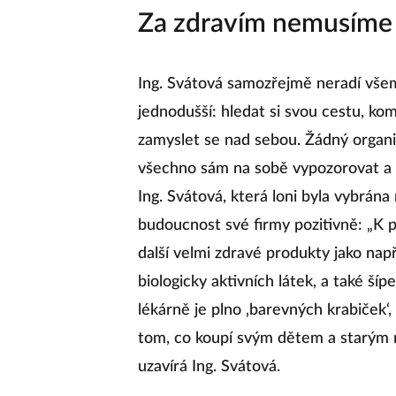
Za zdravím nemusíme a
Ing. Svátová samozřejmě neradí všem
jednodušší: hledat si svou cestu, kom
zamyslet se nad sebou. Žádný organi
všechno sám na sobě vypozorovat a 
Ing. Svátová, která loni byla vybrán
budoucnost své firmy pozitivně: „K p
další velmi zdravé produkty jako nap
biologicky aktivních látek, a také ší
lékárně je plno ‚barevných krabiček‘, 
tom, co koupí svým dětem a starým ro
uzavírá Ing. Svátová.