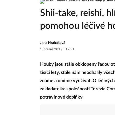
Shii-take, reishi, h
pomohou léčivé h
Jana Hrabáková
·
1. března 2017
12:51
Houby jsou stále obklopeny řadou otáz
tisíci lety, stále nám neodhalily vše
známe a umíme využívat. O léčivých 
zakladatelka společnosti Terezia Com
potravinové doplňky.