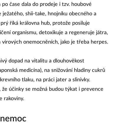
á po čase dala do prodeje i tzv. houbové
 ježatého, shii-take, hnojníku obecného a
e prý říká královna hub, protože posiluje
ičení organismu, detoxikuje a regeneruje játra,
h virových onemocněních, jako je třeba herpes.
vý dopad na vitalitu a dlouhověkost
japonská medicína), na snižování hladiny cukrů
krevního tlaku, na práci jater a slinivky.
e, že účinky se možná budou týkat i prevence
 rakoviny.
a nemoc