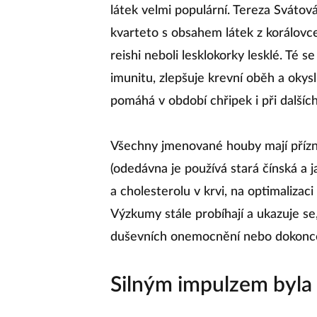
látek velmi populární. Tereza Svátov
kvarteto s obsahem látek z korálovce
reishi neboli lesklokorky lesklé. Té s
imunitu, zlepšuje krevní oběh a okysl
pomáhá v období chřipek i při dalšíc
Všechny jmenované houby mají přízni
(odedávna je používá stará čínská a 
a cholesterolu v krvi, na optimalizaci 
Výzkumy stále probíhají a ukazuje s
duševních onemocnění nebo dokonce
Silným impulzem byl