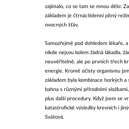
zajímalo, co se tam se mnou dělo: Za
základem je čtrnáctidenní pitný reži
ovocných šťáv.
Samozřejmě pod dohledem lékaře, a c
nikde nejsou kolem žádná lákadla, ž
neuvěřitelně, ale po prvních třech k
energie. Kromě očisty organismu jsme
základem byla kombinace horkých a 
bahna s různými přírodními složkami,
plus další procedury. Když jsem se vr
katastrofické výsledky krevních i jin
Svátová.