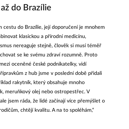
ž do Brazílie
 cestu do Brazílie, její doporučení je mnohem
binovat klasickou a přírodní medicínu,
smus nereaguje stejně, člověk si musí téměř
chovat se ke svému zdraví rozumně. Proto
a mezi oceněné české podnikatelky, vidí
řípravkům z hub jsme v poslední době přidali
říklad rakytník, který obsahuje mnoho
pek, meruňkový olej nebo ostropestřec. V
ale jsem ráda, že lidé začínají více přemýšlet o
dičům, chtějí kvalitu. A na to spoléhám,“