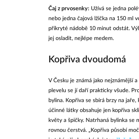
Čaj z prvosenky:
Užívá se jedna polé
nebo jedna čajová lžička na 150 ml vo
přikryté nádobě 10 minut odstát. Výl
jej osladit, nejlépe medem.
Kopřiva dvoudomá
V Česku je známá jako nejznámější a 
plevelu se jí daří prakticky všude. Pr
bylina. Kopřiva se sbírá brzy na jaře, k
účinné látky obsahuje jen kopřiva skli
květy a špičky. Natrhaná bylinka se
rovnou čerstvá. „Kopřiva působí moč