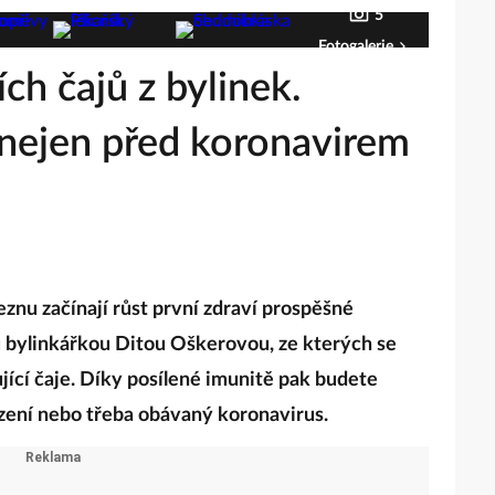
5
Fotogalerie
ích čajů z bylinek.
nejen před koronavirem
eznu začínají růst první zdraví prospěšné
ou bylinkářkou Ditou Oškerovou, ze kterých se
ující čaje. Díky posílené imunitě pak budete
lazení nebo třeba obávaný koronavirus.