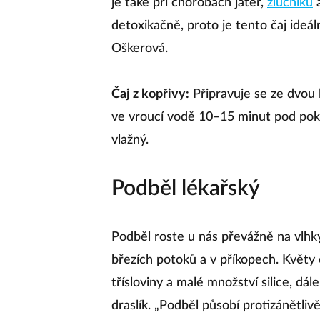
je také při chorobách jater,
žlučníku
detoxikačně, proto je tento čaj ideáln
Oškerová.
Čaj z kopřivy:
Připravuje se ze dvou l
ve vroucí vodě 10–15 minut pod pokli
vlažný.
Podběl lékařský
Podběl roste u nás převážně na vlhký
březích potoků a v příkopech. Květy 
třísloviny a malé množství silice, dá
draslík. „Podběl působí protizánětlivě