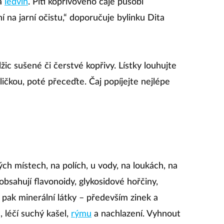
a
ledvin
. Pití kopřivového čaje působí
í na jarní očistu,“ doporučuje bylinku Dita
žic sušené či čerstvé kopřivy. Lístky louhujte
čkou, poté přeceďte. Čaj popíjejte nejlépe
ch místech, na polích, u vody, na loukách, na
obsahují flavonoidy, glykosidové hořčiny,
le pak minerální látky – především zinek a
, léčí suchý kašel,
rýmu
a nachlazení. Vyhnout