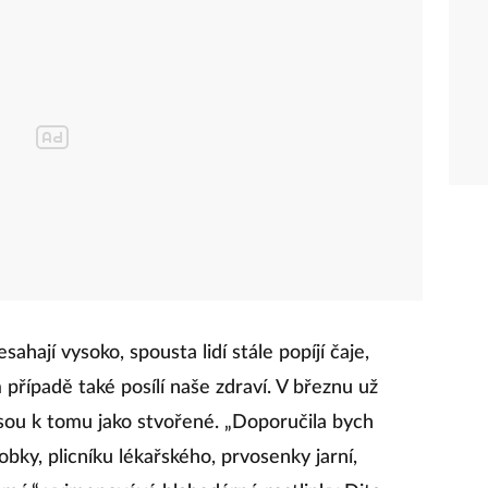
ahají vysoko, spousta lidí stále popíjí čaje,
 případě také posílí naše zdraví. V březnu už
 jsou k tomu jako stvořené. „Doporučila bych
ky, plicníku lékařského, prvosenky jarní,