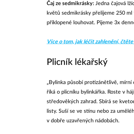
Čaj ze sedmikrásky:
Jedna čajová lží
květů sedmikrásky přelijeme 250 ml
přiklopené louhovat. Pijeme 3x den
Více o tom, jak léčit zahlenění, čtěte
Plicník lékařský
„Bylinka působí protizánětlivě, mírní d
říká o plicníku bylinkářka. Roste v háj
středověkých zahrad. Sbírá se kveto
listy. Suší se ve stínu nebo za uměl
v dobře uzavřených nádobách.