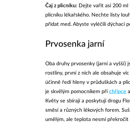
Čaj z plicníku:
Dejte vařit asi 200 ml 
plicníku lékařského. Nechte listy l
přidat med. Abyste vyléčili dýchací po
Prvosenka jarní
Oba druhy prvosenky (jarní a vyšší) j
rostliny, první z nich ale obsahuje ví
účinně ředí hleny v průduškách a pl
je skvělým pomocníkem při
chřipce
a
Květy se sbírají a poskytují drogu Flo
směsí a různých lékových forem. Suš
umělým, ale teplota nesmí překročit 