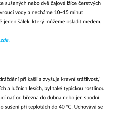
ce sušených nebo dvě čajové lžíce čerstvých
 vroucí vody a necháme 10–15 minut
ně jeden šálek, který můžeme osladit medem.
 zde.
ráždění při kašli a zvyšuje krevní srážlivost,“
ích a lužních lesích, byl také typickou rostlinou
ucí nať od března do dubna nebo jen spodní
ého sušení při teplotách do 40 °C. Uchovává se