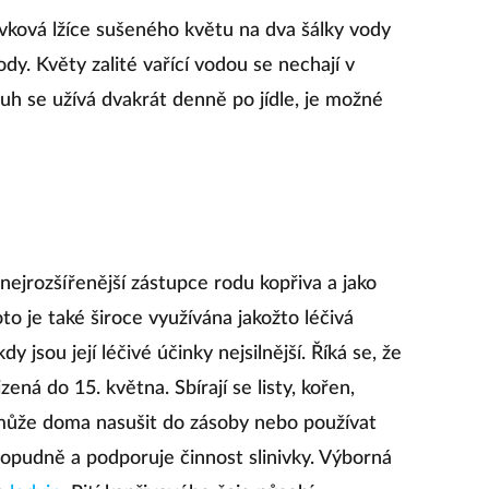
vková lžíce sušeného květu na dva šálky vody
dy. Květy zalité vařící vodou se nechají v
uh se užívá dvakrát denně po jídle, je možné
nejrozšířenější zástupce rodu kopřiva a jako
oto je také široce využívána jakožto léčivá
dy jsou její léčivé účinky nejsilnější. Říká se, že
zená do 15. května. Sbírají se listy, kořen,
 může doma nasušit do zásoby nebo používat
opudně a podporuje činnost slinivky. Výborná