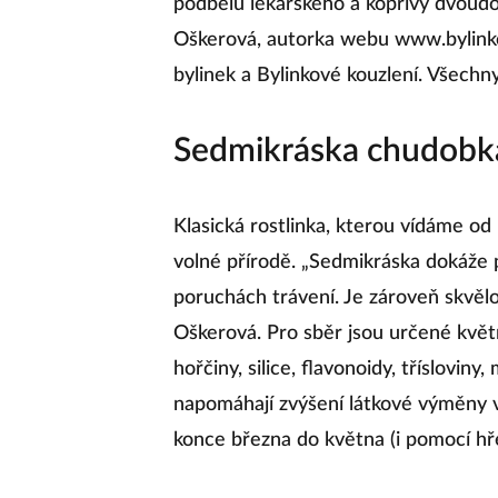
podbělu lékařského a kopřivy dvoudo
Oškerová, autorka webu www.bylinkov
bylinek a Bylinkové kouzlení. Všechny
Sedmikráska chudobk
Klasická rostlinka, kterou vídáme od
volné přírodě. „Sedmikráska dokáže
poruchách trávení. Je zároveň skvělou
Oškerová. Pro sběr jsou určené květ
hořčiny, silice, flavonoidy, třísloviny, 
napomáhají zvýšení látkové výměny v 
konce března do května (i pomocí hř