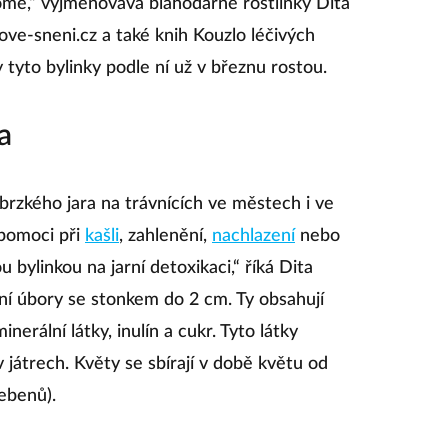
mé,“ vyjmenovává blahodárné rostlinky Dita
e-sneni.cz a také knih Kouzlo léčivých
 tyto bylinky podle ní už v březnu rostou.
a
 brzkého jara na trávnících ve městech i ve
 pomoci při
kašli
, zahlenění,
nachlazení
nebo
 bylinkou na jarní detoxikaci,“ říká Dita
ní úbory se stonkem do 2 cm. Ty obsahují
minerální látky, inulín a cukr. Tyto látky
játrech. Květy se sbírají v době květu od
ebenů).