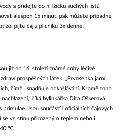
vody a přidejte do ní lžičku suchých listů
ouhovat alespoň 15 minut, pak můžete případně
tíže, pijte čaj z plicníku 3x denně.
sou již od 16. století známé coby léčivé
c zdraví prospěšných látek. „Prvosenka jarní
icích, čímž usnadňuje odkašlávání. Kromě toho
 nachlazení,“ říká bylinkářka Dita Oškerová.
s primulae. Jsou součástí i oficiálních čajových
í se ve stínu přirozeným teplem nebo i
40 °C.