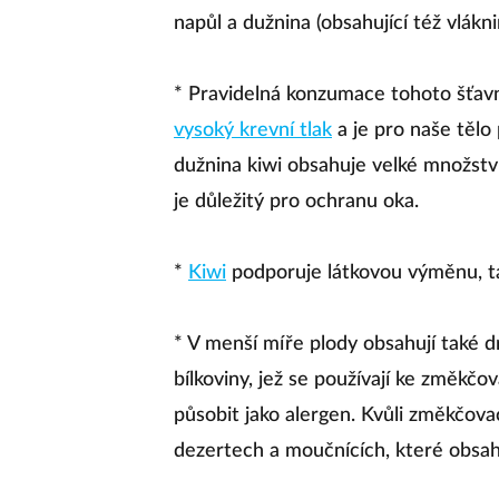
napůl a dužnina (obsahující též vlákni
* Pravidelná konzumace tohoto šťavn
vysoký krevní tlak
a je pro naše tělo
dužnina kiwi obsahuje velké množství 
je důležitý pro ochranu oka.
*
Kiwi
podporuje látkovou výměnu, ta
* V menší míře plody obsahují také dr
bílkoviny, jež se používají ke změkč
působit jako alergen. Kvůli změkčov
dezertech a moučnících, které obsa