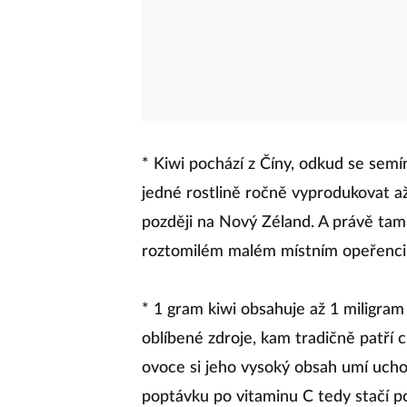
* Kiwi pochází z Číny, odkud se semín
jedné rostlině ročně vyprodukovat a
později na Nový Zéland. A právě tam 
roztomilém malém místním opeřenci, 
* 1 gram kiwi obsahuje až 1 miligra
oblíbené zdroje, kam tradičně patří c
ovoce si jeho vysoký obsah umí uchov
poptávku po vitaminu C tedy stačí po