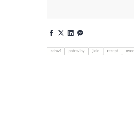
zdraví
potraviny
jídlo
recept
ovo