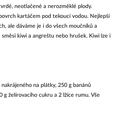
š tvrdé, neotlačené a nerozměklé plody.
 povrch kartáčem pod tekoucí vodou. Nejlepší
ch, ale dáváme je i do všech moučníků a
 směsi kiwi a angreštu nebo hrušek. Kiwi lze i
 nakrájeného na plátky, 250 g banánů
0 g želírovacího cukru a 2 lžíce rumu. Vše