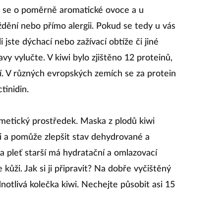
á se o poměrně aromatické ovoce a u
dění nebo přímo alergii. Pokud se tedy u vás
 jste dýchací nebo zažívací obtíže či jiné
avy vylučte. V kiwi bylo zjištěno 12 proteinů,
jí. V různých evropských zemích se za protein
tinidin.
smetický prostředek. Maska z plodů kiwi
i a pomůže zlepšit stav dehydrované a
a pleť starší má hydratační a omlazovací
kůži. Jak si ji připravit? Na dobře vyčištěný
ednotlivá kolečka kiwi. Nechejte působit asi 15