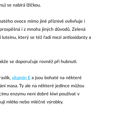
nu) se nabírá lžičkou.
atého ovoce mimo jiné příznivě ovlivňuje i
 prospěšná i z mnoha jiných důvodů. Zelená
luteinu, který se též řadí mezi antioxidanty a
kže se doporučuje rovněž při hubnutí.
aslík,
vitamin E
a jsou bohaté na některé
ování masa. Ty ale na některé jedince můžou
acímu enzymu není dobré kiwi používat v
hují mléko nebo mléčné výrobky.