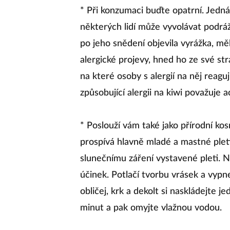
* Při konzumaci buďte opatrní. Jedn
některých lidí může vyvolávat podráž
po jeho snědení objevila vyrážka, měli
alergické projevy, hned ho ze své str
na které osoby s alergií na něj reagu
způsobující alergii na kiwi považuje ac
* Poslouží vám také jako přírodní ko
prospívá hlavně mladé a mastné plet
slunečnímu záření vystavené pleti. N
účinek. Potlačí tvorbu vrásek a vypne 
obličej, krk a dekolt si naskládejte j
minut a pak omyjte vlažnou vodou.