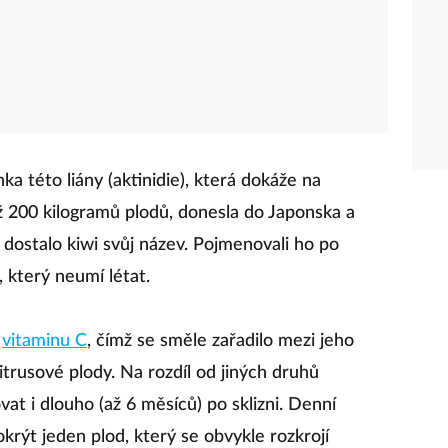
ka této liány (aktinidie), která dokáže na
ž 200 kilogramů plodů, donesla do Japonska a
dostalo kiwi svůj název. Pojmenovali ho po
který neumí létat.
m
vitaminu C
, čímž se směle zařadilo mezi jeho
itrusové plody. Na rozdíl od jiných druhů
at i dlouho (až 6 měsíců) po sklizni. Denní
krýt jeden plod, který se obvykle rozkrojí