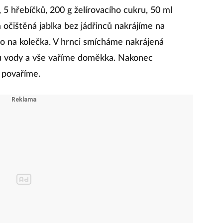
 5 hřebíčků, 200 g želírovacího cukru, 50 ml
očištěná jablka bez jádřinců nakrájíme na
o na kolečka. V hrnci smícháme nakrájená
nku vody a vše vaříme doměkka. Nakonec
 povaříme.