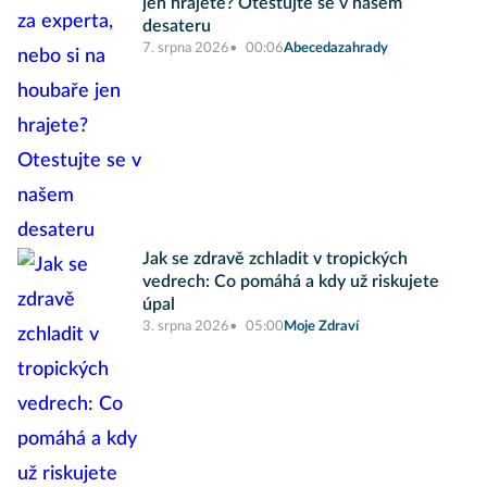
jen hrajete? Otestujte se v našem
desateru
7. srpna 2026
00:06
Abecedazahrady
Jak se zdravě zchladit v tropických
vedrech: Co pomáhá a kdy už riskujete
úpal
3. srpna 2026
05:00
Moje Zdraví