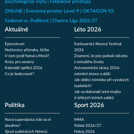
psychologické mýty
Fotbalové přestupy
ONLINE
Eventový prostor Level 9
OKTAGON 92:
Szabová vs. Pudilová
Chance Liga 2026/27
Aktuálně
Léto 2026
Epicentrum
Karlovarský filmový festival
Neštovice: příznaky, léčba
2026
V čem jezdí Yamal a Mesii?
Znamení, že jste potkali někoho
Kvízy pro seniory
z minulého života
Kalendář úplňků 2026
Astronomické úkazy 2026:
Co je bodycount?
zatmění slunce a další
Jak obléci miminko při vysokých
teplotách?
Jak na dokonalé letní mojito
6 lehkých letních salátů
Politika
Sport 2026
Nová superdávka: kdo na ní
MMA
dosáhne?
Fotbal 2026/27
Sjezd sudetských Němců
Hokej 2026