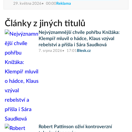
29. května 2026
00:00
Reklama
Články z jiných titulů
Nejvýznamnější chvíle pohřbu Knížáka:
Klempíř mluvil o hádce, Klaus vzýval
rebelství a přišla i Sára Saudková
7. srpna 2026
17:01
Blesk.cz
Robert Pattinson oživí kontroverzní