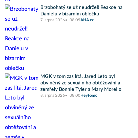
Brzobohatý se už neudržel! Reakce na
Danielu v bizarním oblečku
7. srpna 2026
08:09
AHA.cz
MGK v tom zas lítá, Jared Leto byl
obviněný ze sexuálního obtěžování a
zemřely Bonnie Tyler a Mary Morello
8. srpna 2026
08:00
HeyFomo