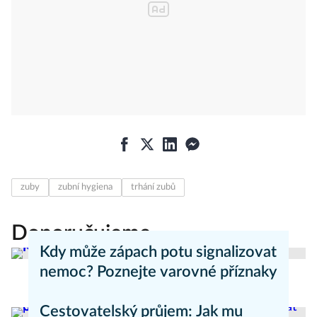
zuby
zubní hygiena
trhání zubů
Doporučujeme
Kdy může zápach potu signalizovat
nemoc? Poznejte varovné příznaky
Aneta Valešová
Zdraví - články
Cestovatelský průjem: Jak mu