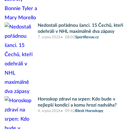
Nedostali pořádnou šanci. 15 Čechů, kteří
odehráli v NHL maximálně dva zápasy
7. srpna 2026
08:02
SportRevue.cz
Horoskop zdraví na srpen: Kdo bude v
nejlepší kondici a komu hrozí nadváha?
4. srpna 2026
09:42
Blesk Horoskopy