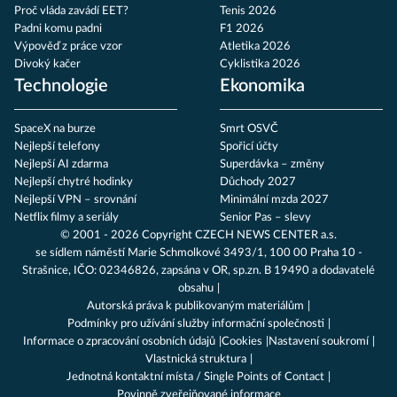
Proč vláda zavádí EET?
Tenis 2026
Padni komu padni
F1 2026
Výpověď z práce vzor
Atletika 2026
Divoký kačer
Cyklistika 2026
Technologie
Ekonomika
SpaceX na burze
Smrt OSVČ
Nejlepší telefony
Spořicí účty
Nejlepší AI zdarma
Superdávka – změny
Nejlepší chytré hodinky
Důchody 2027
Nejlepší VPN – srovnání
Minimální mzda 2027
Netflix filmy a seriály
Senior Pas – slevy
© 2001 - 2026 Copyright
CZECH NEWS CENTER a.s.
se sídlem náměstí Marie Schmolkové 3493/1, 100 00 Praha 10 -
Strašnice, IČO: 02346826, zapsána v OR, sp.zn. B 19490 a dodavatelé
obsahu
Autorská práva k publikovaným materiálům
Podmínky pro užívání služby informační společnosti
Informace o zpracování osobních údajů
Cookies
Nastavení soukromí
Vlastnická struktura
Jednotná kontaktní místa / Single Points of Contact
Povinně zveřejňované informace