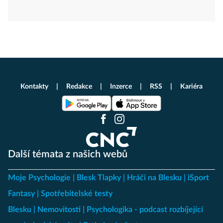
Kontakty
Redakce
Inzerce
RSS
Kariéra
Další témata z našich webů
Moje Psychologie
Blesk Tlapky
Hráči na Blesku
iSport
Fantasy
Spotřebitelské testy
Blesku
Nemovitosti
Psychologika - podcast rozbíjející