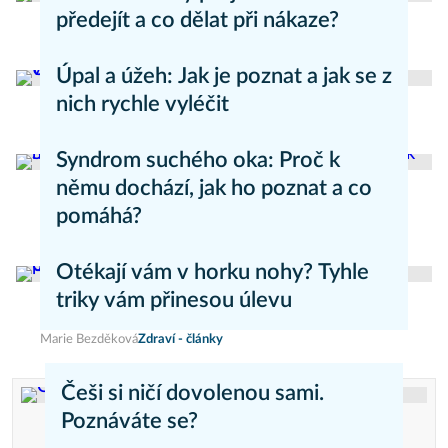
předejít a co dělat při nákaze?
Aneta Valešová
Zdraví - články
Úpal a úžeh: Jak je poznat a jak se z
nich rychle vyléčit
Kateřina Erbsová
Zdravý životní styl
Syndrom suchého oka: Proč k
němu dochází, jak ho poznat a co
pomáhá?
Daniel Mareš
Zdraví - články
Otékají vám v horku nohy? Tyhle
triky vám přinesou úlevu
Marie Bezděková
Zdraví - články
Češi si ničí dovolenou sami.
Poznáváte se?