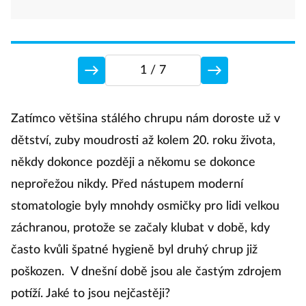
1
/ 7
1
Zatímco většina stálého chrupu nám doroste už v
dětství, zuby moudrosti až kolem 20. roku života,
někdy dokonce později a někomu se dokonce
Tř
neprořežou nikdy. Před nástupem moderní
n
stomatologie byly mnohdy osmičky pro lidi velkou
b
záchranou, protože se začaly klubat v době, kdy
t
často kvůli špatné hygieně byl druhý chrup již
to
poškozen. V dnešní době jsou ale častým zdrojem
d
potíží. Jaké to jsou nejčastěji?
sp