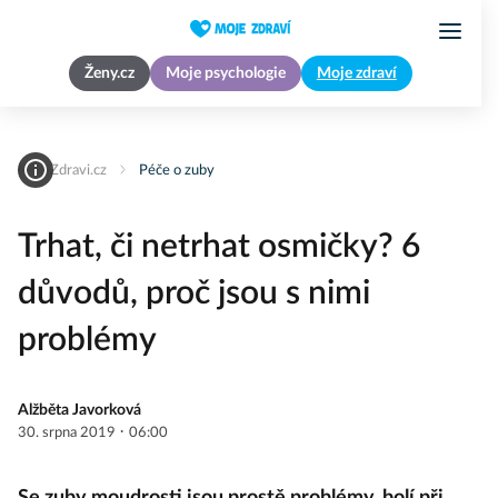
Ženy.cz
Moje psychologie
Moje zdraví
MojeZdravi.cz
Péče o zuby
Trhat, či netrhat osmičky? 6
důvodů, proč jsou s nimi
problémy
Alžběta Javorková
·
30. srpna 2019
06:00