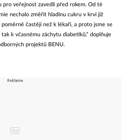
u pro veřejnost zavedli před rokem. Od té
ie nechalo změřit hladinu cukru v krvi již
y poměrně častěji než k lékaři, a proto jsme se
ět tak k včasnému záchytu diabetiků,“ doplňuje
 odborných projektů BENU.