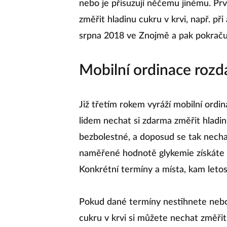
nebo je přisuzují něčemu jinému. Prv
změřit hladinu cukru v krvi, např. př
srpna 2018 ve Znojmě a pak pokračuj
Mobilní ordinace roz
Již třetím rokem vyráží mobilní ordi
lidem nechat si zdarma změřit hladinu
bezbolestné, a doposud se tak nechalo
naměřené hodnotě glykemie získáte 
Konkrétní termíny a místa, kam letos
Pokud dané termíny nestihnete nebo 
cukru v krvi si můžete nechat změřit