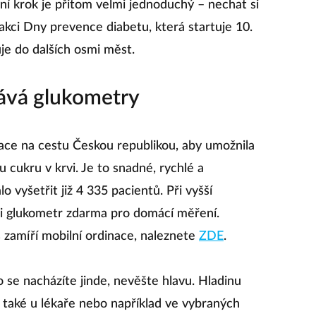
ní krok je přitom velmi jednoduchý – nechat si
i akci Dny prevence diabetu, která startuje 10.
e do dalších osmi měst.
dává glukometry
nace na cestu Českou republikou, aby umožnila
 cukru v krvi. Je to snadné, rychlé a
 vyšetřit již 4 335 pacientů. Při vyšší
i glukometr zdarma pro domácí měření.
 zamíří mobilní ordinace, naleznete
ZDE
.
se nacházíte jinde, nevěšte hlavu. Hladinu
 také u lékaře nebo například ve vybraných