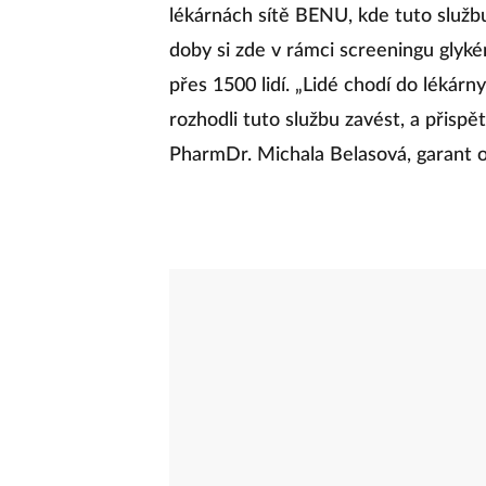
lékárnách sítě BENU, kde tuto služb
doby si zde v rámci screeningu glykém
přes 1500 lidí. „Lidé chodí do lékárn
rozhodli tuto službu zavést, a přisp
PharmDr. Michala Belasová, garant