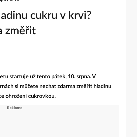
ladinu cukru v krvi?
a změřit
tu startuje už tento pátek, 10. srpna. V
árnách si můžete nechat zdarma změřit hladinu
jste ohroženi cukrovkou.