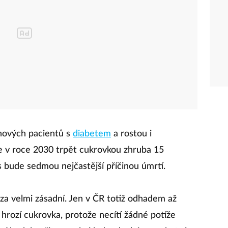
 nových pacientů s
diabetem
a rostou i
e v roce 2030 trpět cukrovkou zhruba 15
 bude sedmou nejčastější příčinou úmrtí.
za velmi zásadní. Jen v ČR totiž odhadem až
m hrozí cukrovka, protože necítí žádné potíže