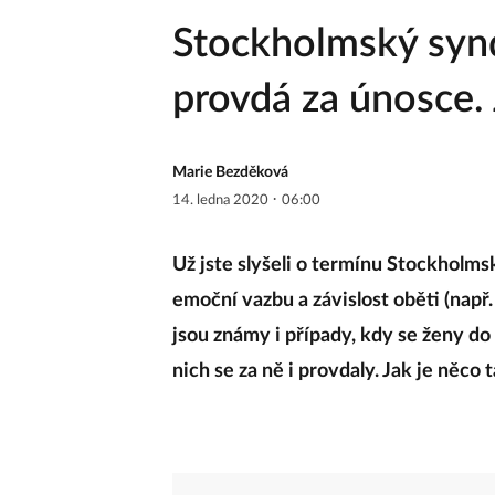
Stockholmský syn
provdá za únosce. 
Marie Bezděková
·
14. ledna 2020
06:00
Už jste slyšeli o termínu Stockholms
emoční vazbu a závislost oběti (např. 
jsou známy i případy, kdy se ženy d
nich se za ně i provdaly. Jak je něc