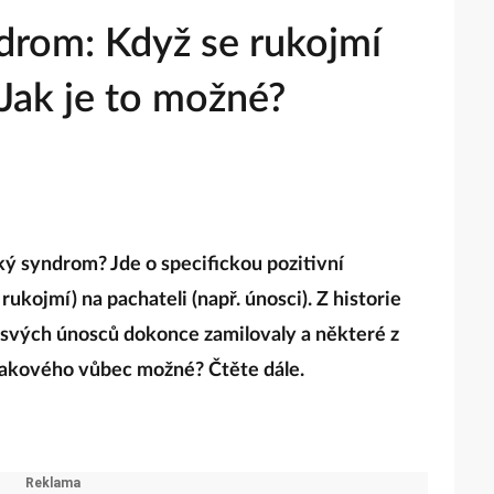
drom: Když se rukojmí
Jak je to možné?
ký syndrom? Jde o specifickou pozitivní
rukojmí) na pachateli (např. únosci). Z historie
o svých únosců dokonce zamilovaly a některé z
o takového vůbec možné? Čtěte dále.