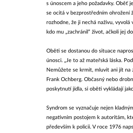
s únoscem a jeho požadavky. Oběť je 
se ocitá v bezprostředním ohrožení ži
rozhodne, že ji nechá naživu, vyvolá 
kdo mu „zachránil“ život, ačkoli jej d
Oběti se dostanou do situace naprosté 
únosci. „Je to až mateřská láska. Po
Nemůžete se krmit, mluvit ani jít na
Frank Ochberg. Občasný nebo drobný 
poskytnutí jídla, si oběti vykládají ja
Syndrom se vyznačuje nejen kladným
negativním postojem k autoritám, kte
především k policii. V roce 1976 naps