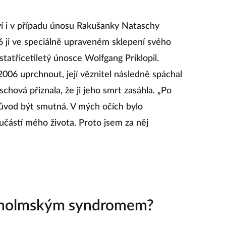
 i v případu únosu Rakušanky Nataschy
 ji ve speciálně upraveném sklepení svého
tatřicetiletý únosce Wolfgang Priklopil.
006 uprchnout, její věznitel následně spáchal
ová přiznala, že ji jeho smrt zasáhla. „Po
ůvod být smutná. V mých očích bylo
učástí mého života. Proto jsem za něj
kholmským syndromem?