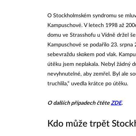
O Stockholmském syndromu se mluví
Kampuschové. V letech 1998 až 2006
domu ve Strasshofu u Vídně držel šes
Kampuschové se podařilo 23. srpna 2
sebevraždu skokem pod vlak. Kampusch
útěku jsem neplakala. Nebyl žádný d
nevyhnutelné, aby zemřel. Byl ale so
truchlila,“ uvedla krátce po útěku.
O dalších případech čtěte
ZDE
.
Kdo může trpět Stoc