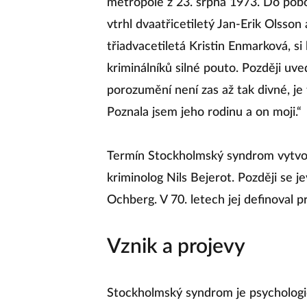
metropole z 23. srpna 1973. Do po
vtrhl dvaatřicetiletý Jan-Erik Olsson
třiadvacetiletá Kristin Enmarková, si
kriminálníků silné pouto. Později uve
porozumění není zas až tak divné, je t
Poznala jsem jeho rodinu a on moji.“
Termín Stockholmský syndrom vytvoř
kriminolog Nils Bejerot. Později se 
Ochberg. V 70. letech jej definoval 
Vznik a projevy
Stockholmský syndrom je psychologick