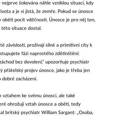
nejprve šokována náhle vzniklou situací, kdy
vota a je si jistá, že zemře. Pokud se únosce
v oběti pocit vděčnosti. Únosce je pro něj ten,
o této situace dostal.
závislosti, prožívají silné a primitivní city k
dstupujete fázi naprostého zdětinštění:
 záchod bez dovolení,“ upozorňuje psychiatr
přátelský projev únosce, jako je třeba jen
ko dobré zacházení.
 vztahem ke svému únosci, ale také
ré ohrožují vztah únosce a oběti, tedy
al britský psychiatr William Sargant: „Osoba,