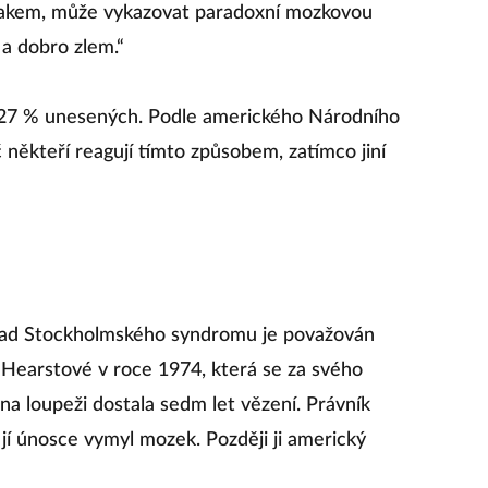
tlakem, může vykazovat paradoxní mozkovou
 a dobro zlem.“
27 % unesených. Podle amerického Národního
oč někteří reagují tímto způsobem, zatímco jiní
íklad Stockholmského syndromu je považován
Hearstové v roce 1974, která se za svého
na loupeži dostala sedm let vězení. Právník
 jí únosce vymyl mozek. Později ji americký