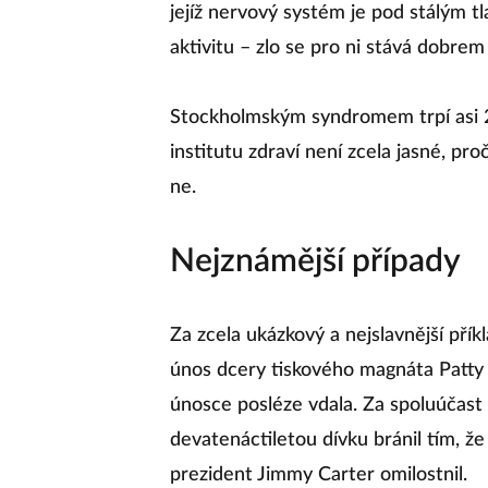
jejíž nervový systém je pod stálým 
aktivitu – zlo se pro ni stává dobrem
Stockholmským syndromem trpí asi 
institutu zdraví není zcela jasné, pr
ne.
Nejznámější případy
Za zcela ukázkový a nejslavnější př
únos dcery tiskového magnáta Patty 
únosce posléze vdala. Za spoluúčast 
devatenáctiletou dívku bránil tím, že
prezident Jimmy Carter omilostnil.