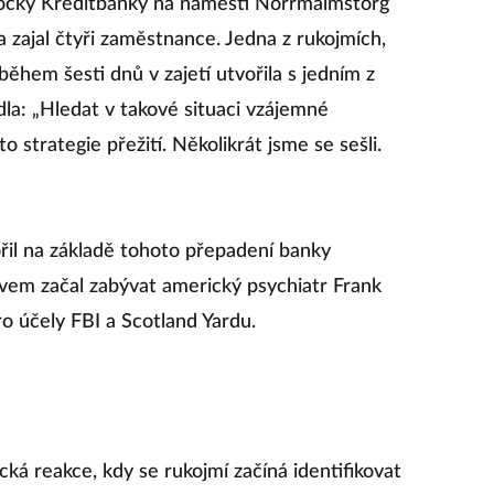
bočky Kreditbanky na náměstí Norrmalmstorg
 a zajal čtyři zaměstnance. Jedna z rukojmích,
 během šesti dnů v zajetí utvořila s jedním z
dla: „Hledat v takové situaci vzájemné
o strategie přežití. Několikrát jsme se sešli.
il na základě tohoto přepadení banky
jevem začal zabývat americký psychiatr Frank
pro účely FBI a Scotland Yardu.
á reakce, kdy se rukojmí začíná identifikovat