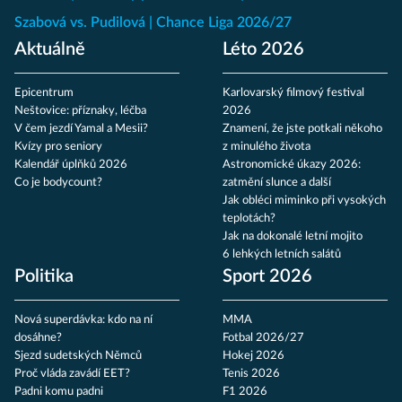
Szabová vs. Pudilová
Chance Liga 2026/27
Aktuálně
Léto 2026
Epicentrum
Karlovarský filmový festival
Neštovice: příznaky, léčba
2026
V čem jezdí Yamal a Mesii?
Znamení, že jste potkali někoho
Kvízy pro seniory
z minulého života
Kalendář úplňků 2026
Astronomické úkazy 2026:
Co je bodycount?
zatmění slunce a další
Jak obléci miminko při vysokých
teplotách?
Jak na dokonalé letní mojito
6 lehkých letních salátů
Politika
Sport 2026
Nová superdávka: kdo na ní
MMA
dosáhne?
Fotbal 2026/27
Sjezd sudetských Němců
Hokej 2026
Proč vláda zavádí EET?
Tenis 2026
Padni komu padni
F1 2026