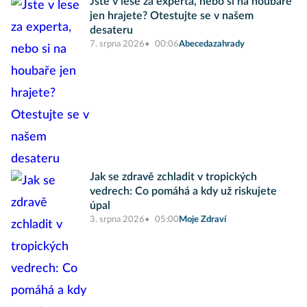
Jste v lese za experta, nebo si na houbaře
jen hrajete? Otestujte se v našem
desateru
7. srpna 2026
00:06
Abecedazahrady
Jak se zdravě zchladit v tropických
vedrech: Co pomáhá a kdy už riskujete
úpal
3. srpna 2026
05:00
Moje Zdraví