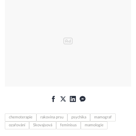
chemoterapie
rakovina prsu
psychika
mamograf
ozařování
Skovajsová
feminisus
mamologie