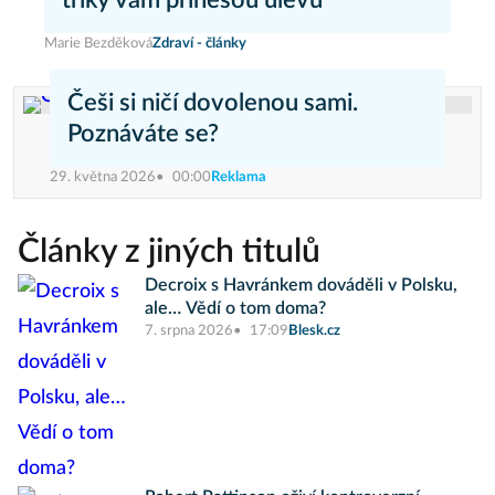
triky vám přinesou úlevu
Marie Bezděková
Zdraví - články
Češi si ničí dovolenou sami.
Poznáváte se?
29. května 2026
00:00
Reklama
Články z jiných titulů
Decroix s Havránkem dováděli v Polsku,
ale… Vědí o tom doma?
7. srpna 2026
17:09
Blesk.cz