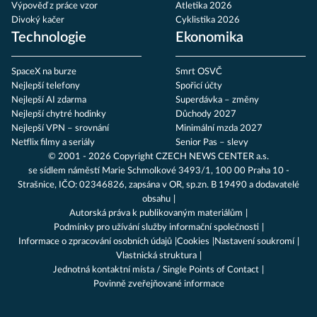
Výpověď z práce vzor
Atletika 2026
Divoký kačer
Cyklistika 2026
Technologie
Ekonomika
SpaceX na burze
Smrt OSVČ
Nejlepší telefony
Spořicí účty
Nejlepší AI zdarma
Superdávka – změny
Nejlepší chytré hodinky
Důchody 2027
Nejlepší VPN – srovnání
Minimální mzda 2027
Netflix filmy a seriály
Senior Pas – slevy
© 2001 - 2026 Copyright
CZECH NEWS CENTER a.s.
se sídlem náměstí Marie Schmolkové 3493/1, 100 00 Praha 10 -
Strašnice, IČO: 02346826, zapsána v OR, sp.zn. B 19490 a dodavatelé
obsahu
Autorská práva k publikovaným materiálům
Podmínky pro užívání služby informační společnosti
Informace o zpracování osobních údajů
Cookies
Nastavení soukromí
Vlastnická struktura
Jednotná kontaktní místa / Single Points of Contact
Povinně zveřejňované informace