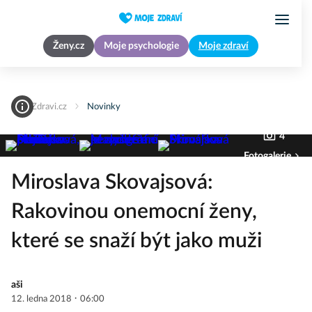
Ženy.cz
Moje psychologie
Moje zdraví
MojeZdravi.cz
Novinky
4
Fotogalerie
Miroslava Skovajsová:
Rakovinou onemocní ženy,
které se snaží být jako muži
aši
·
12. ledna 2018
06:00