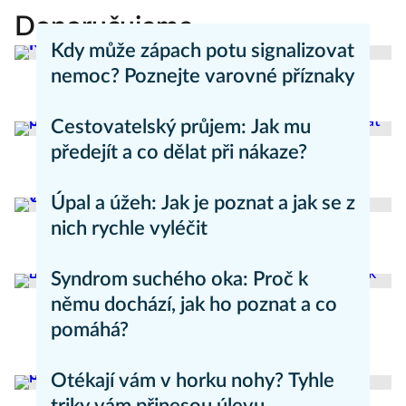
Doporučujeme
Kdy může zápach potu signalizovat
nemoc? Poznejte varovné příznaky
Aneta Valešová
Zdraví - články
Cestovatelský průjem: Jak mu
předejít a co dělat při nákaze?
Aneta Valešová
Zdraví - články
Úpal a úžeh: Jak je poznat a jak se z
nich rychle vyléčit
Kateřina Erbsová
Zdravý životní styl
Syndrom suchého oka: Proč k
němu dochází, jak ho poznat a co
pomáhá?
Daniel Mareš
Zdraví - články
Otékají vám v horku nohy? Tyhle