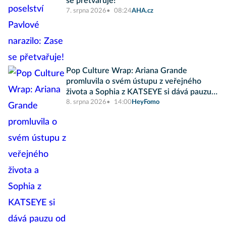
se přetvařuje!
7. srpna 2026
08:24
AHA.cz
Pop Culture Wrap: Ariana Grande
promluvila o svém ústupu z veřejného
života a Sophia z KATSEYE si dává pauzu
od skupiny
8. srpna 2026
14:00
HeyFomo