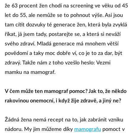
že 63 procent žen chodí na screening ve věku od 45
let do 55, ale nemůže se to pohnout výše. Asi jsou
tam cítit dozvuky té generace žen, která byla zvyklá
říkat, já jsem tady, postarejte se, a která si neváží
svého zdraví. Mladá generace má mnohem větší
povědomí a taky moc dobře ví, co je to za dar, být
zdravý. Takže nám z toho vzešlo heslo: Vezmi
mamku na mamograf.
V čem může ten mamograf pomoc? Jak to, že někdo
rakovinou onemocní, i když žije zdravě, a jiný ne?
Žádná žena nemá recept na to, jak zabránit vzniku
nádoru. My jim můžeme díky
mamografu
pomoct v