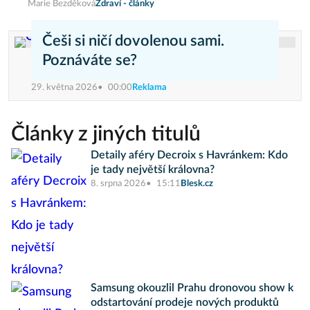
Marie Bezděková
Zdraví - články
Češi si ničí dovolenou sami.
Poznáváte se?
29. května 2026
00:00
Reklama
Články z jiných titulů
Detaily aféry Decroix s Havránkem: Kdo
je tady největší královna?
8. srpna 2026
15:11
Blesk.cz
Samsung okouzlil Prahu dronovou show k
odstartování prodeje nových produktů