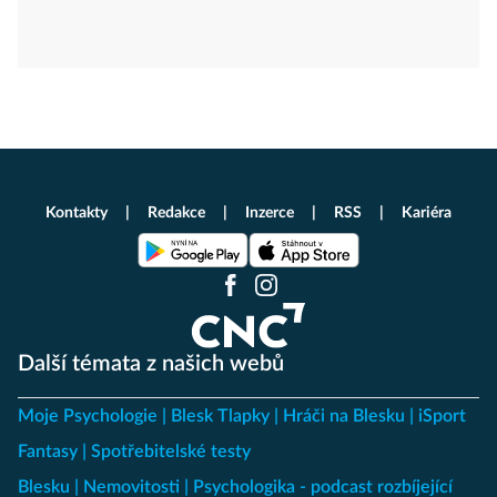
Kontakty
Redakce
Inzerce
RSS
Kariéra
Další témata z našich webů
Moje Psychologie
Blesk Tlapky
Hráči na Blesku
iSport
Fantasy
Spotřebitelské testy
Blesku
Nemovitosti
Psychologika - podcast rozbíjející