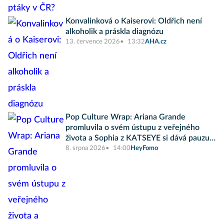
Konvalinková o Kaiserovi: Oldřich není
alkoholik a práskla diagnózu
13. července 2026
13:32
AHA.cz
Pop Culture Wrap: Ariana Grande
promluvila o svém ústupu z veřejného
života a Sophia z KATSEYE si dává pauzu
od skupiny
8. srpna 2026
14:00
HeyFomo