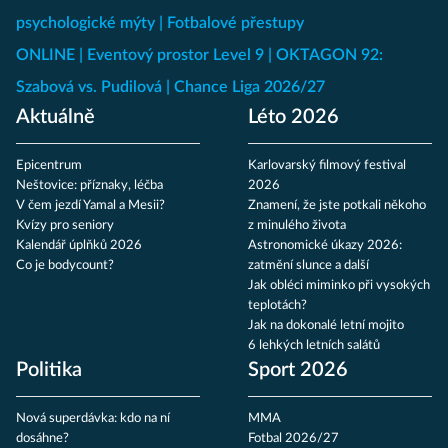
psychologické mýty
Fotbalové přestupy
ONLINE
Eventový prostor Level 9
OKTAGON 92:
Szabová vs. Pudilová
Chance Liga 2026/27
Aktuálně
Léto 2026
Epicentrum
Karlovarský filmový festival
Neštovice: příznaky, léčba
2026
V čem jezdí Yamal a Mesii?
Znamení, že jste potkali někoho
Kvízy pro seniory
z minulého života
Kalendář úplňků 2026
Astronomické úkazy 2026:
Co je bodycount?
zatmění slunce a další
Jak obléci miminko při vysokých
teplotách?
Jak na dokonalé letní mojito
6 lehkých letních salátů
Politika
Sport 2026
Nová superdávka: kdo na ní
MMA
dosáhne?
Fotbal 2026/27