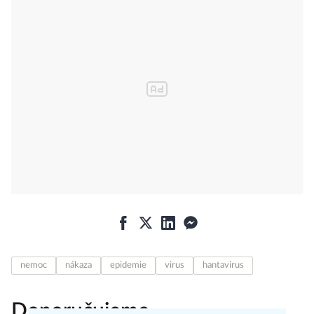
nemoc
nákaza
epidemie
virus
hantavirus
Doporučujeme