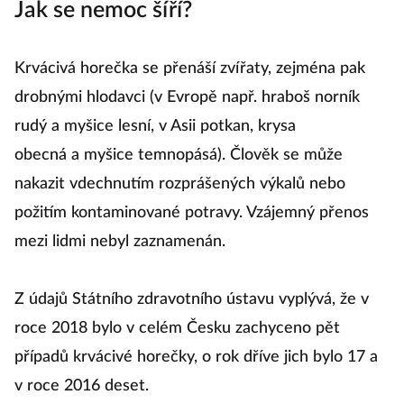
Jak se nemoc šíří?
Krvácivá horečka se přenáší zvířaty, zejména pak
drobnými hlodavci (v Evropě např. hraboš norník
rudý a myšice lesní, v Asii potkan, krysa
obecná a myšice temnopásá). Člověk se může
nakazit vdechnutím rozprášených výkalů nebo
požitím kontaminované potravy. Vzájemný přenos
mezi lidmi nebyl zaznamenán.
Z údajů Státního zdravotního ústavu vyplývá, že v
roce 2018 bylo v celém Česku zachyceno pět
případů krvácivé horečky, o rok dříve jich bylo 17 a
v roce 2016 deset.