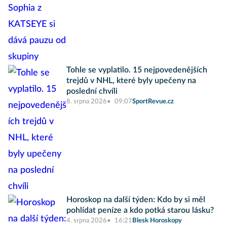
Tohle se vyplatilo. 15 nejpovedenějších
trejdů v NHL, které byly upečeny na
poslední chvíli
8. srpna 2026
09:07
SportRevue.cz
Horoskop na další týden: Kdo by si měl
pohlídat peníze a kdo potká starou lásku?
4. srpna 2026
16:21
Blesk Horoskopy