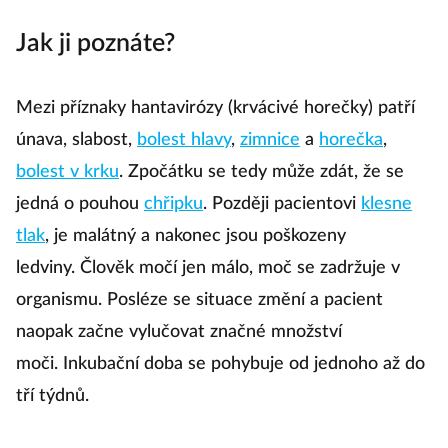
Jak ji poznáte?
Mezi příznaky hantavirózy (krvácivé horečky) patří
únava, slabost,
bolest hlavy
,
zimnice
a
horečka
,
bolest v krku
. Zpočátku se tedy může zdát, že se
jedná o pouhou
chřipku
. Později pacientovi
klesne
tlak
, je malátný a nakonec jsou poškozeny
ledviny. Člověk močí jen málo, moč se zadržuje v
organismu. Posléze se situace změní a pacient
naopak začne vylučovat značné množství
moči. Inkubační doba se pohybuje od jednoho až do
tří týdnů.