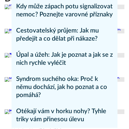
Kdy může zápach potu signalizovat
nemoc? Poznejte varovné příznaky
Aneta Valešová
Zdraví - články
Cestovatelský průjem: Jak mu
předejít a co dělat při nákaze?
Aneta Valešová
Zdraví - články
Úpal a úžeh: Jak je poznat a jak se z
nich rychle vyléčit
Kateřina Erbsová
Zdravý životní styl
Syndrom suchého oka: Proč k
němu dochází, jak ho poznat a co
pomáhá?
Daniel Mareš
Zdraví - články
Otékají vám v horku nohy? Tyhle
triky vám přinesou úlevu