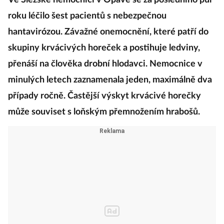
Ve Slezské nemocnici v Opavě se za posledního půl
roku léčilo šest pacientů s nebezpečnou
hantavirózou. Závažné onemocnění, které patří do
skupiny krvácivých horeček a postihuje ledviny,
přenáší na člověka drobní hlodavci. Nemocnice v
minulých letech zaznamenala jeden, maximálně dva
případy ročně. Častější výskyt krvácivé horečky
může souviset s loňským přemnožením hrabošů.