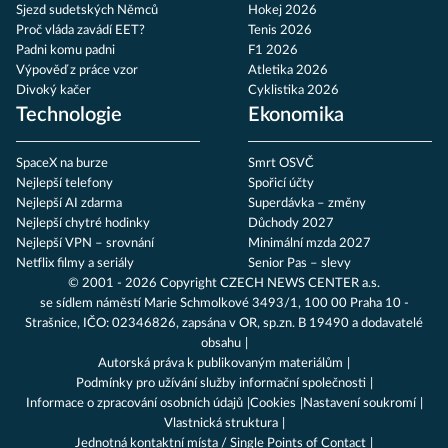
Sjezd sudetských Němců
Hokej 2026
Proč vláda zavádí EET?
Tenis 2026
Padni komu padni
F1 2026
Výpověď z práce vzor
Atletika 2026
Divoký kačer
Cyklistika 2026
Technologie
Ekonomika
SpaceX na burze
Smrt OSVČ
Nejlepší telefony
Spořicí účty
Nejlepší AI zdarma
Superdávka – změny
Nejlepší chytré hodinky
Důchody 2027
Nejlepší VPN – srovnání
Minimální mzda 2027
Netflix filmy a seriály
Senior Pas – slevy
© 2001 - 2026 Copyright
CZECH NEWS CENTER a.s.
se sídlem náměstí Marie Schmolkové 3493/1, 100 00 Praha 10 -
Strašnice, IČO: 02346826, zapsána v OR, sp.zn. B 19490 a dodavatelé
obsahu
Autorská práva k publikovaným materiálům
Podmínky pro užívání služby informační společnosti
Informace o zpracování osobních údajů
Cookies
Nastavení soukromí
Vlastnická struktura
Jednotná kontaktní místa / Single Points of Contact