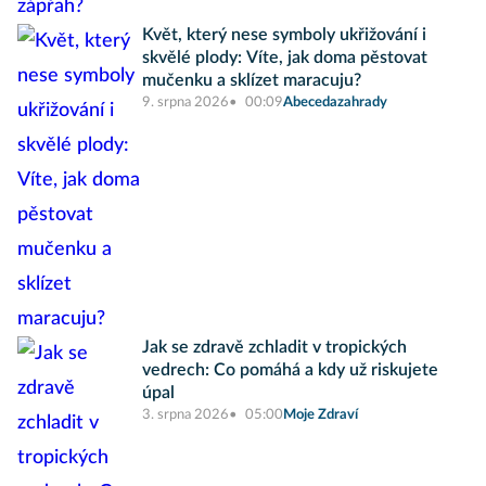
Květ, který nese symboly ukřižování i
skvělé plody: Víte, jak doma pěstovat
mučenku a sklízet maracuju?
9. srpna 2026
00:09
Abecedazahrady
Jak se zdravě zchladit v tropických
vedrech: Co pomáhá a kdy už riskujete
úpal
3. srpna 2026
05:00
Moje Zdraví