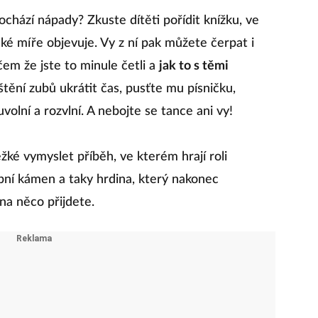
ochází nápady? Zkuste dítěti pořídit knížku, ve
lké míře objevuje. Vy z ní pak můžete čerpat i
čem že jste to minule četli a
jak to s těmi
štění zubů ukrátit čas, pusťte mu písničku,
olní a rozvlní. A nebojte se tance ani vy!
ěžké vymyslet příběh, ve kterém hrají roli
bní kámen a taky hrdina, který nakonec
na něco přijdete.