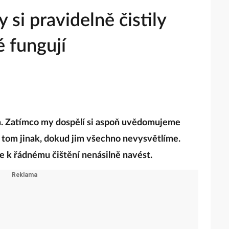
y si pravidelně čistily
é fungují
va. Zatímco my dospělí si aspoň uvědomujeme
na tom jinak, dokud jim všechno nevysvětlíme.
je k řádnému čištění nenásilně navést.