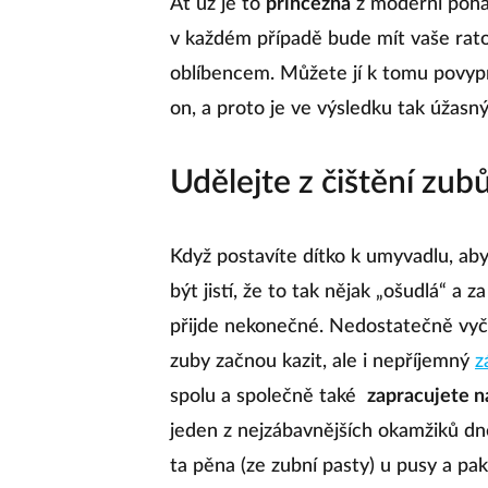
Ať už je to
princezna
z moderní poh
v každém případě bude mít vaše rato
oblíbencem. Můžete jí k tomu povyprá
on, a proto je ve výsledku tak úžasný
Udělejte z čištění zub
Když postavíte dítko k umyvadlu, aby
být jistí, že to tak nějak „ošudlá“ a z
přijde nekonečné. Nedostatečně vyč
zuby začnou kazit, ale i nepříjemný
z
spolu a společně také
zapracujete n
jeden z nejzábavnějších okamžiků dne.
ta pěna (ze zubní pasty) u pusy a pak