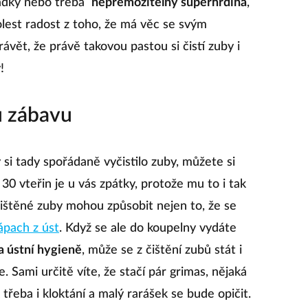
ádky nebo třeba
nepřemožitelný superhrdina
,
lest radost z toho, že má věc se svým
vět, že právě takovou pastou si čistí zuby i
!
ů zábavu
 si tady spořádaně vyčistilo zuby, můžete si
a 30 vteřin je u vás zpátky, protože mu to i tak
ištěné zuby mohou způsobit nejen to, že se
ápach z úst
. Když se ale do koupelny vydáte
a ústní hygieně
, může se z čištění zubů stát i
 Sami určitě víte, že stačí pár grimas, nějaká
 třeba i kloktání a malý rarášek se bude opičit.