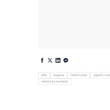
děti
hygiena
čištění zubů
zápach z úst
elektrický kartáček