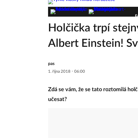
F
Holčička trpí ste
Albert Einstein! S
pas
·
1. října 2018
06:00
Zdá se vám, že se tato roztomilá hol
učesat?