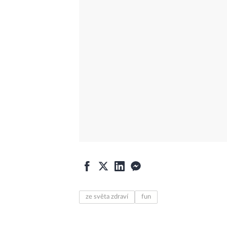
ze světa zdraví
fun