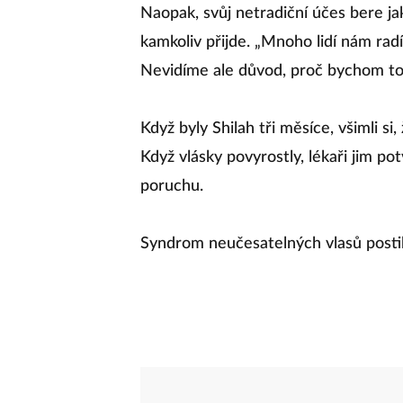
Naopak, svůj netradiční účes bere ja
kamkoliv přijde. „Mnoho lidí nám radí
Nevidíme ale důvod, proč bychom to mě
Když byly Shilah tři měsíce, všimli si,
Když vlásky povyrostly, lékaři jim po
poruchu.
Syndrom neučesatelných vlasů postihu