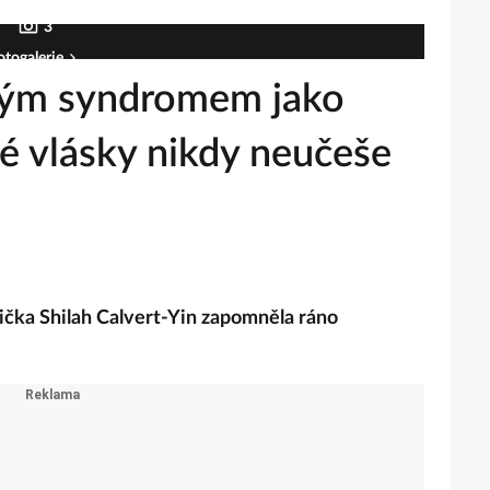
3
otogalerie
jným syndromem jako
vé vlásky nikdy neučeše
čička Shilah Calvert-Yin zapomněla ráno