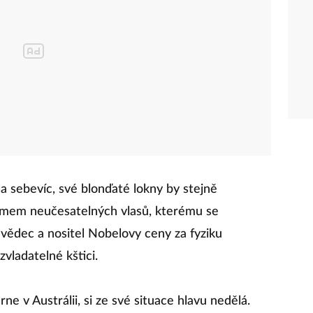
ila sebevíc, své blonďaté lokny by stejně
romem neučesatelných vlasů, kterému se
 vědec a nositel Nobelovy ceny za fyziku
zvladatelné kštici.
ne v Austrálii, si ze své situace hlavu nedělá.