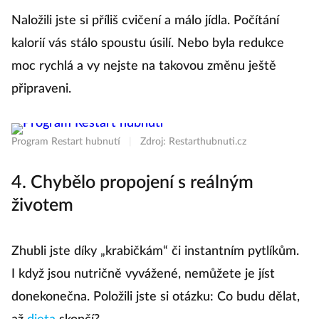
Naložili jste si příliš cvičení a málo jídla. Počítání
kalorií vás stálo spoustu úsilí. Nebo byla redukce
moc rychlá a vy nejste na takovou změnu ještě
připraveni.
Program Restart hubnutí
|
Zdroj: Restarthubnuti.cz
4. Chybělo propojení s reálným
životem
Zhubli jste díky „krabičkám“ či instantním pytlíkům.
I když jsou nutričně vyvážené, nemůžete je jíst
donekonečna. Položili jste si otázku: Co budu dělat,