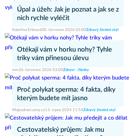
Úpal a úžeh: Jak je poznat a jak se z
nich rychle vyléčit
Kateřina Erbsová
30. července 2026 03:00
Zdravý životní styl
Otékají vám v horku nohy? Tyhle
triky vám přinesou úlevu
miv
26. července 2026 03:00
Zdraví - články
Proč polykat sperma: 4 fakta, díky
kterým budete mít jasno
Mojezdravi.zeny.cz
13. srpna 2024 11:54
Zdravý životní styl
Cestovatelský průjem: Jak mu