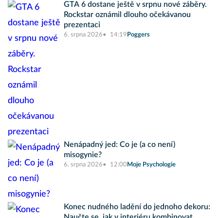
GTA 6 dostane ještě v srpnu nové záběry.
Rockstar oznámil dlouho očekávanou
prezentaci
6. srpna 2026
14:19
Poggers
Nenápadný jed: Co je (a co není)
misogynie?
6. srpna 2026
12:00
Moje Psychologie
Konec nudného ladění do jednoho dekoru:
Naučte se, jak v interiéru kombinovat