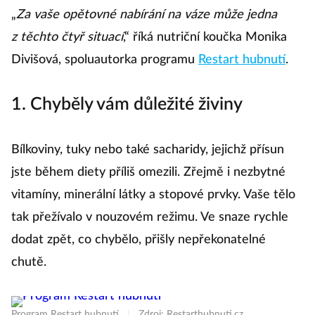
„
Za vaše opětovné nabírání na váze může jedna
z těchto čtyř situací
,“ říká nutriční koučka Monika
Divišová, spoluautorka programu
Restart hubnutí
.
1. Chyběly vám důležité živiny
Bílkoviny, tuky nebo také sacharidy, jejichž přísun
jste během diety příliš omezili. Zřejmě i nezbytné
vitamíny, minerální látky a stopové prvky. Vaše tělo
tak přežívalo v nouzovém režimu. Ve snaze rychle
dodat zpět, co chybělo, přišly nepřekonatelné
chutě.
Program Restart hubnutí
|
Zdroj: Restarthubnuti.cz