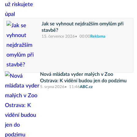
Jak se vyhnout nejdražším omylům při
stavbě?
15. července 2026
00:00
Reklama
Nová mláďata vyder malých v Zoo
Ostrava: K vidění budou jen do podzimu
5. srpna 2026
11:46
ABC.cz