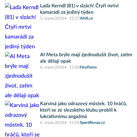
Laďa Kerndl (81) v slzách! Čtyři mrtví
kamarádi za jediný týden
5. srpna 2026
22:27
AHA.cz
AI Meta brýle mají zjednodušit život, zatím
ale dělají opak
6. srpna 2026
12:00
HeyFomo
Karviná jako odrazový můstek. 10 hráčů,
kteří se ze slezského klubu probili k
lukrativnímu angažmá
6. srpna 2026
11:01
SportRevue.cz