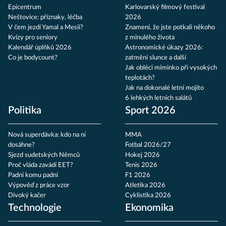
Epicentrum
Karlovarský filmový festival
Neštovice: příznaky, léčba
2026
V čem jezdí Yamal a Mesii?
Znamení, že jste potkali někoho
Kvízy pro seniory
z minulého života
Kalendář úplňků 2026
Astronomické úkazy 2026:
Co je bodycount?
zatmění slunce a další
Jak obléci miminko při vysokých
teplotách?
Jak na dokonalé letní mojito
6 lehkých letních salátů
Politika
Sport 2026
Nová superdávka: kdo na ní
MMA
dosáhne?
Fotbal 2026/27
Sjezd sudetských Němců
Hokej 2026
Proč vláda zavádí EET?
Tenis 2026
Padni komu padni
F1 2026
Výpověď z práce vzor
Atletika 2026
Divoký kačer
Cyklistika 2026
Technologie
Ekonomika