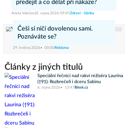
předejít a co dělat při nákaze?
Aneta Valešová
5. srpna 2026 09:05
Zdraví - články
Češi si ničí dovolenou sami.
Poznáváte se?
29. května 2026
00:00
Reklama
Články z jiných titulů
Speciální řečníci nad rakví režiséra Laurina
(†91): Rozbrečeli i dceru Sabinu
6. srpna 2026
13:47
Blesk.cz