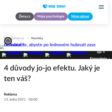
Ženy.cz
Moje psychologie
Moje zdraví
MojeZdravi.cz
Novinky
5
Fotogalerie
4 důvody jo-jo efektu. Jaký je
ten váš?
Reklama
·
13. ledna 2021
00:00