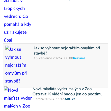
Jak se vyhnout nejdražším omylům při
stavbě?
15. července 2026
00:00
Reklama
Nová mláďata vyder malých v Zoo
Ostrava: K vidění budou jen do podzimu
5. srpna 2026
11:46
ABC.cz