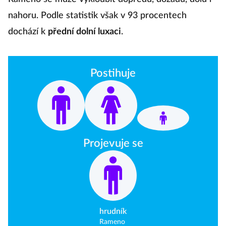
nahoru. Podle statistik však v 93 procentech
dochází k
přední dolní luxaci
.
Postihuje
Projevuje se
hrudník
Rameno