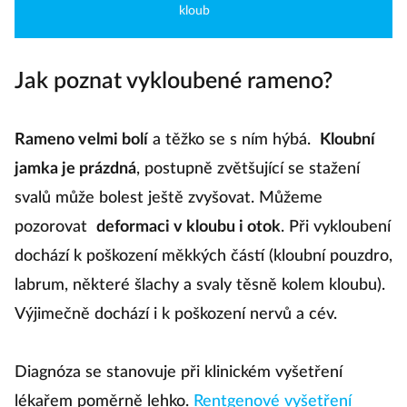
kloub
Jak poznat vykloubené rameno?
Rameno velmi bolí
a těžko se s ním hýbá.
Kloubní
jamka je prázdná
, postupně zvětšující se stažení
svalů může bolest ještě zvyšovat. Můžeme
pozorovat
deformaci v kloubu i otok
. Při vykloubení
dochází k poškození měkkých částí (kloubní pouzdro,
labrum, některé šlachy a svaly těsně kolem kloubu).
Výjimečně dochází i k poškození nervů a cév.
Diagnóza se stanovuje při klinickém vyšetření
lékařem poměrně lehko.
Rentgenové vyšetření