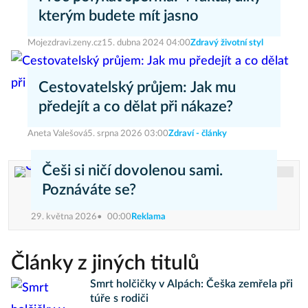
kterým budete mít jasno
Mojezdravi.zeny.cz
15. dubna 2024 04:00
Zdravý životní styl
Cestovatelský průjem: Jak mu
předejít a co dělat při nákaze?
Aneta Valešová
5. srpna 2026 03:00
Zdraví - články
Češi si ničí dovolenou sami.
Poznáváte se?
29. května 2026
00:00
Reklama
Články z jiných titulů
Smrt holčičky v Alpách: Češka zemřela při
túře s rodiči