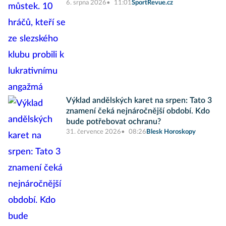
6. srpna 2026
11:01
SportRevue.cz
Výklad andělských karet na srpen: Tato 3
znamení čeká nejnáročnější období. Kdo
bude potřebovat ochranu?
31. července 2026
08:26
Blesk Horoskopy