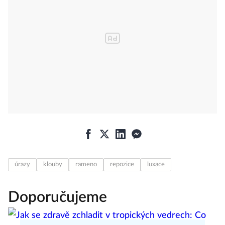
úrazy
klouby
rameno
repozice
luxace
Doporučujeme