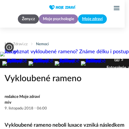
Ženy.cz
Moje psychologie
Moje zdraví
MojeZdravi.cz
Nemoci
5
Fotogalerie
Vykloubené rameno
redakce Moje zdraví
miv
·
9. listopadu 2018
06:00
Vykloubené rameno neboli luxace vzniká následkem