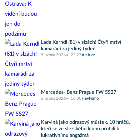
Laďa Kerndl (81) v slzách! Čtyři mrtví
kamarádi za jediný týden
5. srpna 2026
22:27
AHA.cz
Mercedes- Benz Prague FW SS27
6. srpna 2026
16:00
HeyFomo
Karviná jako odrazový můstek. 10 hráčů,
kteří se ze slezského klubu probili k
lukrativnímu angažmá