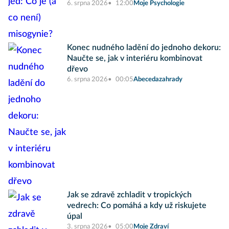
6. srpna 2026
12:00
Moje Psychologie
Konec nudného ladění do jednoho dekoru:
Naučte se, jak v interiéru kombinovat
dřevo
6. srpna 2026
00:05
Abecedazahrady
Jak se zdravě zchladit v tropických
vedrech: Co pomáhá a kdy už riskujete
úpal
3. srpna 2026
05:00
Moje Zdraví