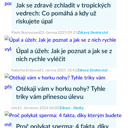
Jak se zdravě zchladit v tropických
vedrech: Co pomáhá a kdy už
riskujete úpal
Pavla Skurovcová
22. června 2025 09:25
Zdravý životní styl
Úpal a úžeh: Jak je poznat a jak se z
nich rychle vyléčit
Kateřina Erbsová
25. června 2025 18:42
Zdravý životní styl
Otékají vám v horku nohy? Tyhle
triky vám přinesou úlevu
miv
21. července 2024 04:00
Zdraví - články
Proč polykat sperma: 4 fakta, díky