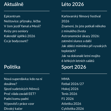
Aktuálně
Léto 2026
Epicentrum
Karlovarský filmový festival
Neštovice: příznaky, léčba
2026
V čem jezdí Yamal a Mesii?
Znamení, že jste potkali někoho
Kvízy pro seniory
z minulého života
Kalendář úplňků 2026
Astronomické úkazy 2026:
Co je bodycount?
zatmění slunce a další
Jak obléci miminko při vysokých
teplotách?
Jak na dokonalé letní mojito
6 lehkých letních salátů
Politika
Sport 2026
Nová superdávka: kdo na ní
MMA
dosáhne?
Fotbal 2026/27
Sjezd sudetských Němců
Hokej 2026
Proč vláda zavádí EET?
Tenis 2026
Padni komu padni
F1 2026
Výpověď z práce vzor
Atletika 2026
Divoký kačer
Cyklistika 2026