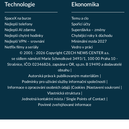
Technologie
Ekonomika
SpaceX na burze
Temu a clo
Nejlepší telefony
Spořicí účty
Nejlepší AI zdarma
Superdávka – změny
Nejlepší chytré hodinky
Chybějící roky k důchodu
Nejlepší VPN – srovnání
Minimální mzda 2027
Netflix filmy a seriály
Vedro v práci
© 2001 - 2026 Copyright
CZECH NEWS CENTER a.s.
se sídlem náměstí Marie Schmolkové 3493/1, 100 00 Praha 10 -
Strašnice, IČO: 02346826, zapsána v OR, sp.zn. B 19490 a dodavatelé
obsahu
Autorská práva k publikovaným materiálům
Podmínky pro užívání služby informační společnosti
Informace o zpracování osobních údajů
Cookies
Nastavení soukromí
Vlastnická struktura
Jednotná kontaktní místa / Single Points of Contact
Povinně zveřejňované informace