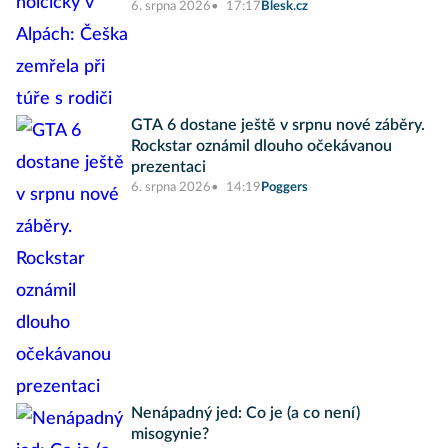
6. srpna 2026
17:17
Blesk.cz
GTA 6 dostane ještě v srpnu nové záběry.
Rockstar oznámil dlouho očekávanou
prezentaci
6. srpna 2026
14:19
Poggers
Nenápadný jed: Co je (a co není)
misogynie?