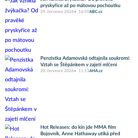
pryskyřice až po mátovou pochoutku
29. července 2026
16:59
ABC.cz
Penzistka Adamovská odtajnila soukromí:
Vztah se Štěpánkem v zajetí mlčení
20. července 2026
11:13
AHA.cz
Hot Releases: do kin jde MMA film
Bojovník, Anne Hathaway utíká před