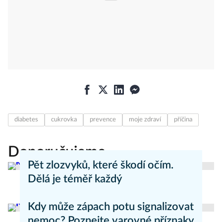
diabetes
cukrovka
prevence
moje zdraví
příčina
Doporučujeme
Pět zlozvyků, které škodí očím.
Dělá je téměř každý
Aneta Valešová
Zdraví - články
Kdy může zápach potu signalizovat
nemoc? Poznejte varovné příznaky