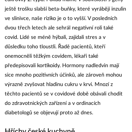
ještě trošku slabší beta-buňky, které vyrábějí inzulin
ve slinivce, naše riziko je o to vyšší. V posledních
dvou třech letech ale sehrál negativní roli také
covid. Lidé se méně hýbali, zajídali stres a v
důsledku toho tloustli. Řadě pacientů, kteří
onemocněli těžkým covidem, lékaři také
předepisovali kortikoidy. Hormony nadledvin mají
sice mnoho pozitivních účinků, ale zároveň mohou
výrazně zvyšovat hladinu cukru v krvi. Mnozí z
těchto pacientů se v covidové době obávali chodit
do zdravotnických zařízení a v ordinacích
diabetologů se objevují proto až dnes.
Hříchy české kuchyně