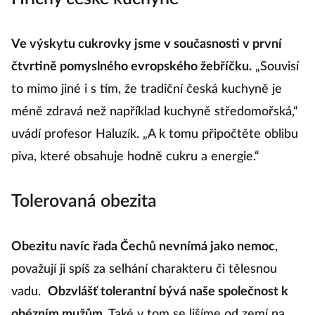
Ve výskytu cukrovky jsme v současnosti v první
čtvrtině pomyslného evropského žebříčku.
„Souvisí
to mimo jiné i s tím, že tradiční česká kuchyně je
méně zdravá než například kuchyně středomořská,“
uvádí profesor Haluzík. „A k tomu připočtěte oblibu
piva, které obsahuje hodně cukru a energie.“
Tolerovaná obezita
Obezitu navíc řada Čechů nevnímá jako nemoc
,
považují ji spíš za selhání charakteru či tělesnou
vadu.
Obzvlášť tolerantní bývá naše společnost k
obézním mužům.
Také v tom se lišíme od zemí na