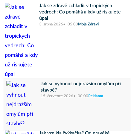
Jak se zdravě zchladit v tropických
vedrech: Co pomáhá a kdy už riskujete
úpal
3. srpna 2026
05:00
Moje Zdraví
Jak se vyhnout nejdražším omylům při
stavbě?
15. července 2026
00:00
Reklama
Jak vznikla žvýkačka? Od pravěké