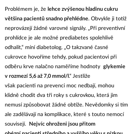
Problémem je, že
lehce zvýšenou hladinu cukru
většina pacientů snadno přehlédne
. Obvykle ji totiž
neprovázejí žádné varovné signály. „Při preventivní
prohlídce je ale možné prediabetes spolehlivě
odhalit,“ míní diabetolog. „O takzvané časné
cukrovce hovoříme tehdy, pokud pacientovi při
odběru krve nalačno naměříme hodnoty
glykemie
v rozmezí 5,6 až 7,0 mmol/l
.“ Jestliže
však pacienti na prevenci moc nedbají, mohou
klidně chodit dva tři roky s cukrovkou, která jim
nemusí způsobovat žádné obtíže. Nevědomky si tím
ale zadělávají na komplikace, které s touto nemocí
souvisejí.
Nejvíc ohroženi jsou přitom
obézní pacienti středního a vyššího věku s nízkou