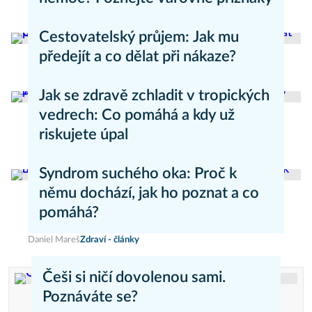
Aneta Valešová
Zdraví - články
Cestovatelský průjem: Jak mu
předejít a co dělat při nákaze?
Aneta Valešová
Zdraví - články
Jak se zdravě zchladit v tropických
vedrech: Co pomáhá a kdy už
riskujete úpal
Pavla Skurovcová
Zdravý životní styl
Syndrom suchého oka: Proč k
němu dochází, jak ho poznat a co
pomáhá?
Daniel Mareš
Zdraví - články
Češi si ničí dovolenou sami.
Poznáváte se?