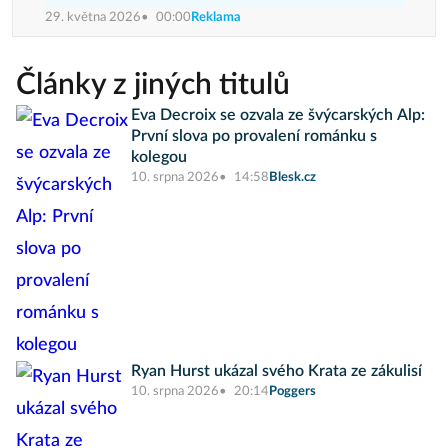
29. května 2026
00:00
Reklama
Články z jiných titulů
Eva Decroix se ozvala ze švýcarských Alp:
První slova po provalení románku s
kolegou
10. srpna 2026
14:58
Blesk.cz
Ryan Hurst ukázal svého Krata ze zákulisí
10. srpna 2026
20:14
Poggers