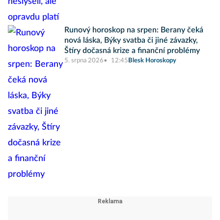
Runový horoskop na srpen: Berany čeká
nová láska, Býky svatba či jiné závazky,
Štíry dočasná krize a finanční problémy
5. srpna 2026
12:45
Blesk Horoskopy