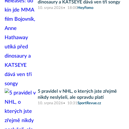
dinosaury a KATSEYE dává ven tři songy
10. srpna 2026
18:00
HeyFomo
5 pravidel v NHL, o kterých jste zřejmě
nikdy neslyšeli, ale opravdu platí
10. srpna 2026
10:31
SportRevue.cz