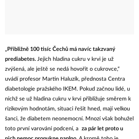
„
Přibližně 100 tisíc Čechů má navíc takzvaný
prediabetes.
Jejich hladina cukru v krvi je už
zvýšená, ale ještě se nedá hovořit o cukrovce,“
uvádí profesor Martin Haluzík, přednosta Centra
diabetologie pražského IKEM. Pokud začnou lidé, u
nichž se už hladina cukru v krvi přibližuje směrem k
rizikovým hodnotám, situaci řešit hned, mají velkou
šanci, že diabetem neonemocní. Mnozí však bohužel
toto první varování podcení, a
za pár let proto u
nich nemoc propukne naplno
. A kromě toho je