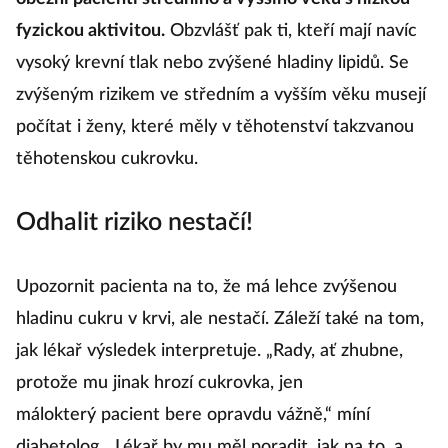
fyzickou aktivitou.
Obzvlášť pak ti, kteří mají navíc
vysoký krevní tlak nebo zvýšené hladiny lipidů. Se
zvýšeným rizikem ve středním a vyšším věku musejí
počítat i ženy, které měly v těhotenství takzvanou
těhotenskou cukrovku.
Odhalit riziko nestačí!
Upozornit pacienta na to, že má lehce zvýšenou
hladinu cukru v krvi, ale nestačí. Záleží také na tom,
jak lékař výsledek interpretuje. „Rady, ať zhubne,
protože mu jinak hrozí cukrovka, jen
málokterý pacient bere opravdu vážně,“ míní
diabetolog. „Lékař by mu měl poradit, jak na to, a