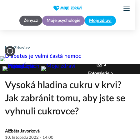
Ženy.cz
Moje psychologie
Moje zdraví
MojeZdravi.cz
3
Fotogalerie
Vysoká hladina cukru v krvi?
Jak zabránit tomu, aby jste se
vyhnuli cukrovce?
Alžběta Javorková
·
10. listopadu 2022
14:00