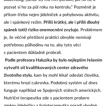
pozvat si ho za půl roku na kontrolu.“ Pozměnit je
přitom třeba nejen jídelníček a pohybovou aktivitu,
ale i spánkový režim.
Příliš krátký, ale i příliš dlouhý
spánek totiž riziko onemocnění zvyšuje.
Problémem
je, že věčně přetížení praktici obvykle nemívají
potřebnou půlhodinu na to, aby tyto věci
s pacientem důkladně probrali.
Podle profesora Haluzíka by bylo nejlepším řešením
vytvořit síť kvalifikovaných center zdravého
životního stylu
, kam by mohl lékař odeslat člověka,
kterému hrozí cukrovka. Podobný systém už dnes
funguje například ve Spojených státech amerických.
Nutriční terapeutka zde s pacientem probere
změny jídelníčku a fyzioterapeutka poradí vhodné