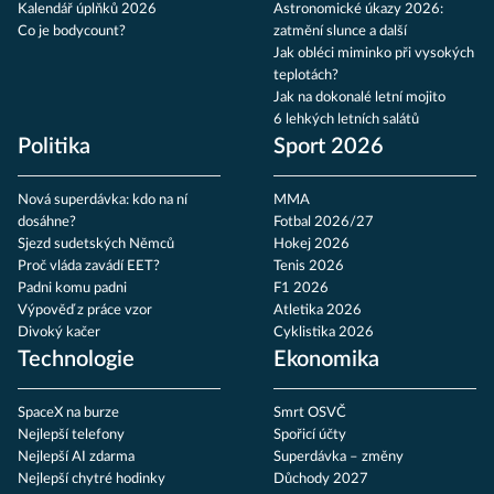
Kalendář úplňků 2026
Astronomické úkazy 2026:
Co je bodycount?
zatmění slunce a další
Jak obléci miminko při vysokých
teplotách?
Jak na dokonalé letní mojito
6 lehkých letních salátů
Politika
Sport 2026
Nová superdávka: kdo na ní
MMA
dosáhne?
Fotbal 2026/27
Sjezd sudetských Němců
Hokej 2026
Proč vláda zavádí EET?
Tenis 2026
Padni komu padni
F1 2026
Výpověď z práce vzor
Atletika 2026
Divoký kačer
Cyklistika 2026
Technologie
Ekonomika
SpaceX na burze
Smrt OSVČ
Nejlepší telefony
Spořicí účty
Nejlepší AI zdarma
Superdávka – změny
Nejlepší chytré hodinky
Důchody 2027