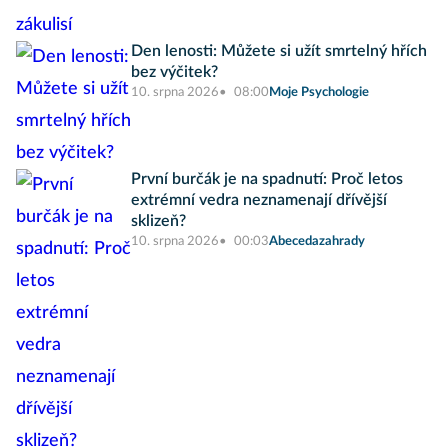
Den lenosti: Můžete si užít smrtelný hřích
bez výčitek?
10. srpna 2026
08:00
Moje Psychologie
První burčák je na spadnutí: Proč letos
extrémní vedra neznamenají dřívější
sklizeň?
10. srpna 2026
00:03
Abecedazahrady