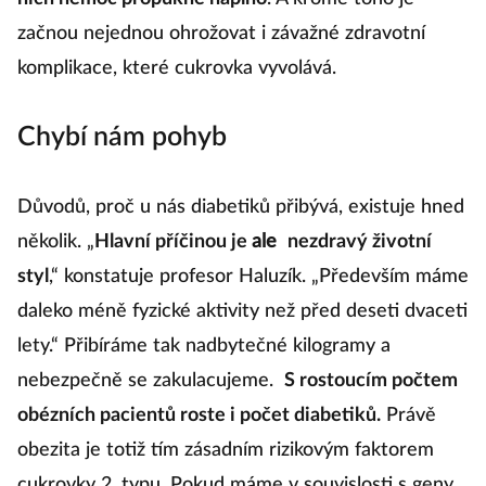
začnou nejednou ohrožovat i závažné zdravotní
komplikace, které cukrovka vyvolává.
Chybí nám pohyb
Důvodů, proč u nás diabetiků přibývá, existuje hned
několik. „
Hlavní příčinou je
ale
nezdravý životní
styl
,“ konstatuje profesor Haluzík. „Především máme
daleko méně fyzické aktivity než před deseti dvaceti
lety.“ Přibíráme tak nadbytečné kilogramy a
nebezpečně se zakulacujeme.
S rostoucím počtem
obézních pacientů roste i počet diabetiků.
Právě
obezita je totiž tím zásadním rizikovým faktorem
cukrovky 2. typu. Pokud máme v souvislosti s geny