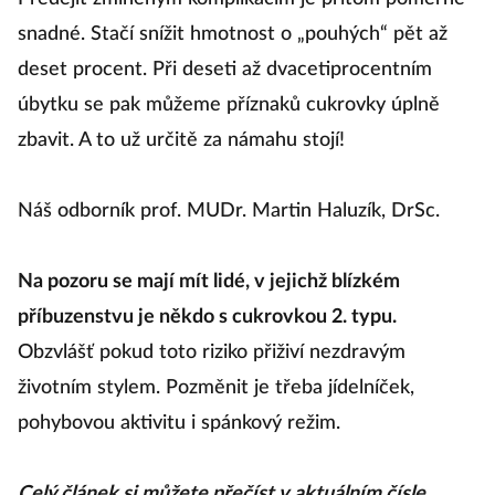
snadné. Stačí snížit hmotnost o „pouhých“ pět až
deset procent. Při deseti až dvacetiprocentním
úbytku se pak můžeme příznaků cukrovky úplně
zbavit. A to už určitě za námahu stojí!
Náš odborník prof. MUDr. Martin Haluzík, DrSc.
Na pozoru se mají mít lidé, v jejichž blízkém
příbuzenstvu je někdo s cukrovkou 2. typu.
Obzvlášť pokud toto riziko přiživí nezdravým
životním stylem. Pozměnit je třeba jídelníček,
pohybovou aktivitu i spánkový režim.
Celý článek si můžete přečíst v aktuálním čísle