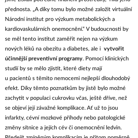
přednosta. „A díky tomu bylo možné založit virtuální
Národní institut pro výzkum metabolických a
kardiovaskulárních onemocnění.“ V budoucnosti by
se měl tento institut zaměřit nejen na výzkum
nových léků na obezitu a diabetes, ale i
vytvořit
účinnější preventivní programy
. Pomocí klinických
studií by se mělo zjistit, které diety mají
u pacientů s těmito nemocemi nejlepší dlouhodobý
efekt. Díky těmto poznatkům by jistě bylo možné
zachytit v populaci cukrovku včas, ještě dříve, než
se objeví její závažné komplikace. Ať už to jsou
infarkty, cévní mozkové příhody nebo patologické
změny sítnice a jejích cév či onemocnění ledvin.
Předejít zmíněným komplikacím je přitom poměrně