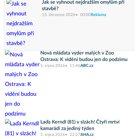
Jak se vyhnout nejdražším omylům při
stavbě?
15. července 2026
00:00
Reklama
Nová mláďata vyder malých v Zoo
Ostrava: K vidění budou jen do podzimu
5. srpna 2026
11:46
ABC.cz
Laďa Kerndl (81) v slzách! Čtyři mrtví
kamarádi za jediný týden
5. srpna 2026
22:27
AHA.cz