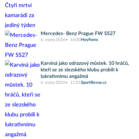
Mercedes- Benz Prague FW SS27
6. srpna 2026
16:00
HeyFomo
Karviná jako odrazový můstek. 10 hráčů,
kteří se ze slezského klubu probili k
lukrativnímu angažmá
6. srpna 2026
11:01
SportRevue.cz