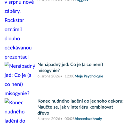
6. srpna 2026
14:19
Poggers
Nenápadný jed: Co je (a co není)
misogynie?
6. srpna 2026
12:00
Moje Psychologie
Konec nudného ladění do jednoho dekoru:
Naučte se, jak v interiéru kombinovat
dřevo
6. srpna 2026
00:05
Abecedazahrady