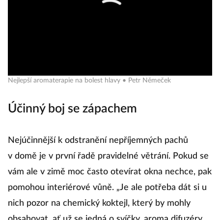
Nejlepší aromaterapie na bolest hlavy • Petr Němeček
Účinný boj se zápachem
Nejúčinnější k odstranění nepříjemných pachů
v domě je v první řadě pravidelné větrání. Pokud se
vám ale v zimě moc často otevírat okna nechce, pak
pomohou interiérové vůně. „Je ale potřeba dát si u
nich pozor na chemický koktejl, který by mohly
obsahovat, ať už se jedná o svíčky, aroma difuzéry,