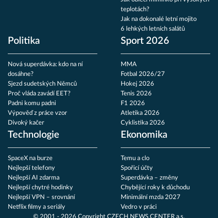
teplotách?
Jak na dokonalé letní mojito
6 lehkých letních salátů
Politika
Sport 2026
Nová superdávka: kdo na ní
MMA
dosáhne?
Fotbal 2026/27
Sjezd sudetských Němců
Hokej 2026
Proč vláda zavádí EET?
Tenis 2026
Padni komu padni
F1 2026
Výpověď z práce vzor
Atletika 2026
Divoký kačer
Cyklistika 2026
Technologie
Ekonomika
SpaceX na burze
Temu a clo
Nejlepší telefony
Spořicí účty
Nejlepší AI zdarma
Superdávka – změny
Nejlepší chytré hodinky
Chybějící roky k důchodu
Nejlepší VPN – srovnání
Minimální mzda 2027
Netflix filmy a seriály
Vedro v práci
© 2001 - 2026 Copyright
CZECH NEWS CENTER a.s.