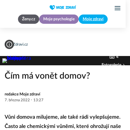
Ženy.cz
Moje psychologie
Moje zdraví
MojeZdravi.cz
4
Fotogalerie
Čím má vonět domov?
redakce Moje zdraví
·
7. března 2022
13:27
Vůni domova milujeme, ale také rádi vylepšujeme.
Často ale chemickými vůněmi, které ohrožují naše