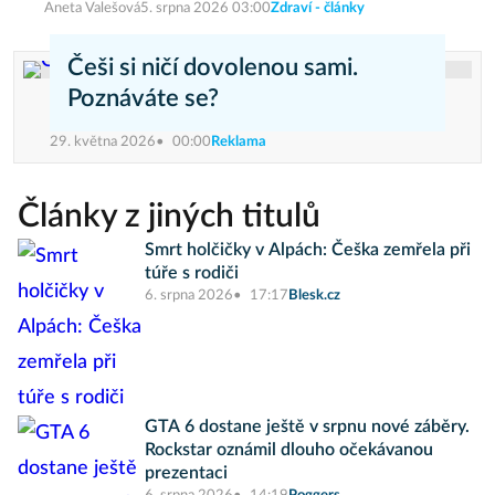
Aneta Valešová
5. srpna 2026 03:00
Zdraví - články
Češi si ničí dovolenou sami.
Poznáváte se?
29. května 2026
00:00
Reklama
Články z jiných titulů
Smrt holčičky v Alpách: Češka zemřela při
túře s rodiči
6. srpna 2026
17:17
Blesk.cz
GTA 6 dostane ještě v srpnu nové záběry.
Rockstar oznámil dlouho očekávanou
prezentaci