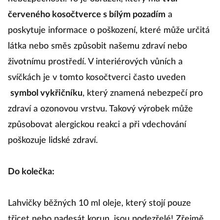
červeného kosočtverce s bílým pozadím
a
poskytuje informace o poškození, které může určitá
látka nebo směs způsobit našemu zdraví nebo
životnímu prostředí. V interiérových vůních a
svíčkách je v tomto kosočtverci často uveden
symbol vykřičníku
, který znamená nebezpečí pro
zdraví a ozonovou vrstvu. Takový výrobek může
způsobovat alergickou reakci a při vdechování
poškozuje lidské zdraví.
Do kolečka:
Lahvičky běžných 10 ml oleje, který stojí pouze
třicet nebo padesát korun, jsou podezřelé! Zřejmě