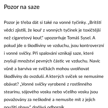
Pozor na saze
Pozor je třeba dát si také na vonné tyčinky. „Britští
vědci zjistili, že kouř z vonných tyčinek je toxičtější
než cigaretový kouř,“ upozorňuje Tomáš Sysel. A
pokud jde o škodliviny ve vzduchu, jsou kontroverzní
i vonné svíčky. Při spalování vznikají saze, které
zvyšují množství pevných částic ve vzduchu. Navíc
vůně a barviva ve svíčkách mohou uvolňovat
škodliviny do ovzduší. A kterých svíček se nemusíme
obávat? „Vonné svíčky vyrobené z rostlinného
stearinu, sójového vosku nebo včelího vosku jsou
považovány za neškodné a nemusíte mít z jejich
použití obavy,“ dodává odborník.