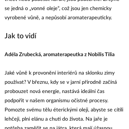
se jedná o „vonné oleje“, což jsou jen chemicky
vyrobené vůně, a nepůsobí aromaterapeuticky.
Jak to vidí
Adéla Zrubecká, aromaterapeutka z Nobilis Tilia
Jaké vůně k provonění interiérů na sklonku zimy
používat? V březnu, kdy se v jarní přírodně začíná
probouzet nová energie, nastává ideální čas
podpořit v našem organismu očistné procesy.
Pomozte svému tělu éterickými oleji, abyste se cítili
lehčeji, plni elánu a chuti do života. Na jaře je
potřeba zaměřit se na játra, která mají úžasnou