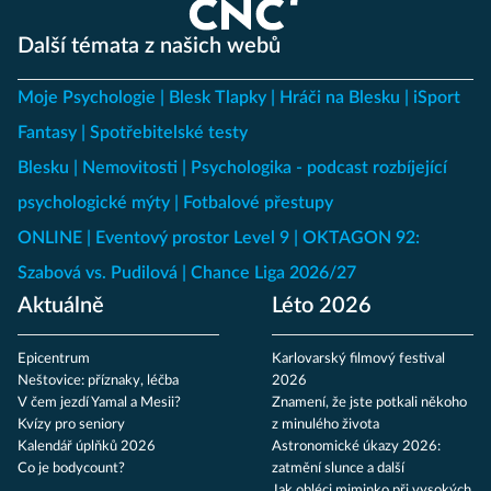
Další témata z našich webů
Moje Psychologie
Blesk Tlapky
Hráči na Blesku
iSport
Fantasy
Spotřebitelské testy
Blesku
Nemovitosti
Psychologika - podcast rozbíjející
psychologické mýty
Fotbalové přestupy
ONLINE
Eventový prostor Level 9
OKTAGON 92:
Szabová vs. Pudilová
Chance Liga 2026/27
Aktuálně
Léto 2026
Epicentrum
Karlovarský filmový festival
Neštovice: příznaky, léčba
2026
V čem jezdí Yamal a Mesii?
Znamení, že jste potkali někoho
Kvízy pro seniory
z minulého života
Kalendář úplňků 2026
Astronomické úkazy 2026:
Co je bodycount?
zatmění slunce a další
Jak obléci miminko při vysokých