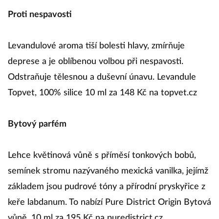
Proti nespavosti
Levandulové aroma tiší bolesti hlavy, zmírňuje
deprese a je oblíbenou volbou při nespavosti.
Odstraňuje tělesnou a duševní únavu. Levandule
Topvet, 100% silice 10 ml za 148 Kč na topvet.cz
Bytový parfém
Lehce květinová vůně s příměsí tonkových bobů,
semínek stromu nazývaného mexická vanilka, jejímž
základem jsou pudrové tóny a přírodní pryskyřice z
keře labdanum. To nabízí Pure District Origin Bytová
vůně, 10 ml za 195 Kč na puredistrict.cz