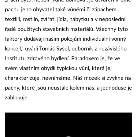
„Pach bytu, neboli „vůně domova“, je utvářen kromě
pachu jeho obyvatel také vůněmi či zápachem
textilií, rostlin, zvířat, jídla, nábytku a v neposlední
řadě použitých stavebních materiálů. Všechny tyto
faktory dodávají našim pokojům individuální vonný
koktejl,“ uvádí Tomáš Sysel, odborník z nezávislého
Institutu zdravého bydlení. Paradoxem je, že ve
svém vlastním obydlí typickou vůni, která jej
charakterizuje, nevnímáme. Náš mozek si zvykne na
pachy, které jsou neustále kolem nás, a jednoduše je
zablokuje.