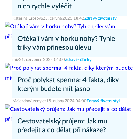
nich rychle vyléčit
Kateřina Erbsová
25. června 2025 18:42
Zdravý životní styl
Otékají vám v horku nohy? Tyhle
triky vám přinesou úlevu
miv
21. července 2024 04:00
Zdraví - články
Proč polykat sperma: 4 fakta, díky
kterým budete mít jasno
Mojezdravi.zeny.cz
15. dubna 2024 04:00
Zdravý životní styl
Cestovatelský průjem: Jak mu
předejít a co dělat při nákaze?