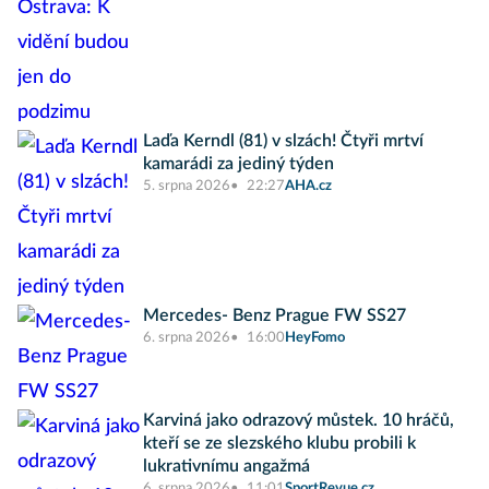
Laďa Kerndl (81) v slzách! Čtyři mrtví
kamarádi za jediný týden
5. srpna 2026
22:27
AHA.cz
Mercedes- Benz Prague FW SS27
6. srpna 2026
16:00
HeyFomo
Karviná jako odrazový můstek. 10 hráčů,
kteří se ze slezského klubu probili k
lukrativnímu angažmá
6. srpna 2026
11:01
SportRevue.cz