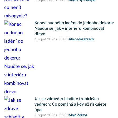
6. srpna 2026
12:00
Moje Psychologie
Konec nudného ladění do jednoho dekoru:
Naučte se, jak v interiéru kombinovat
dřevo
6. srpna 2026
00:05
Abecedazahrady
Jak se zdravě zchladit v tropických
vedrech: Co pomáhá a kdy už riskujete
úpal
3. srpna 2026
05:00
Moje Zdraví