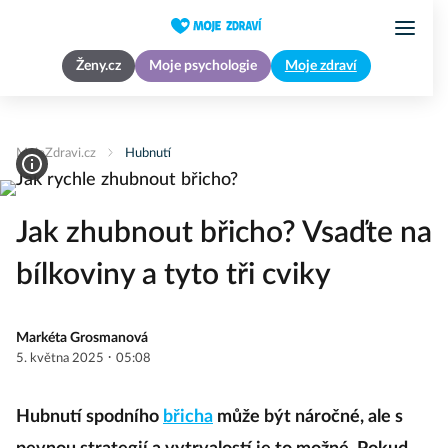
Ženy.cz
Moje psychologie
Moje zdraví
MojeZdravi.cz
Hubnutí
Jak zhubnout břicho? Vsaďte na
bílkoviny a tyto tři cviky
Markéta Grosmanová
·
5. května 2025
05:08
Hubnutí spodního
břicha
může být náročné, ale s