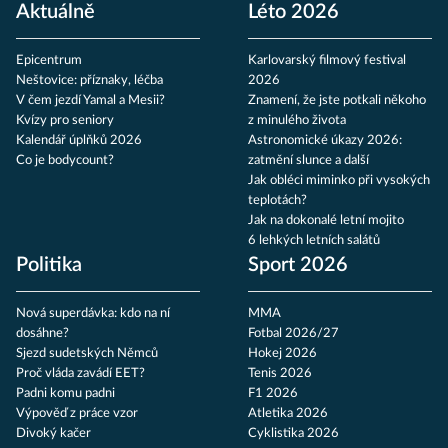
Aktuálně
Léto 2026
Epicentrum
Karlovarský filmový festival
Neštovice: příznaky, léčba
2026
V čem jezdí Yamal a Mesii?
Znamení, že jste potkali někoho
Kvízy pro seniory
z minulého života
Kalendář úplňků 2026
Astronomické úkazy 2026:
Co je bodycount?
zatmění slunce a další
Jak obléci miminko při vysokých
teplotách?
Jak na dokonalé letní mojito
6 lehkých letních salátů
Politika
Sport 2026
Nová superdávka: kdo na ní
MMA
dosáhne?
Fotbal 2026/27
Sjezd sudetských Němců
Hokej 2026
Proč vláda zavádí EET?
Tenis 2026
Padni komu padni
F1 2026
Výpověď z práce vzor
Atletika 2026
Divoký kačer
Cyklistika 2026