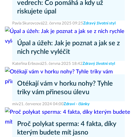
vedrech: Co pomáhá a kdy už
riskujete úpal
Pavla Skurovcová
22. června 2025 09:25
Zdravý životní styl
Úpal a úžeh: Jak je poznat a jak se z
nich rychle vyléčit
Kateřina Erbsová
25. června 2025 18:42
Zdravý životní styl
Otékají vám v horku nohy? Tyhle
triky vám přinesou úlevu
miv
21. července 2024 04:00
Zdraví - články
Proč polykat sperma: 4 fakta, díky
kterým budete mít jasno