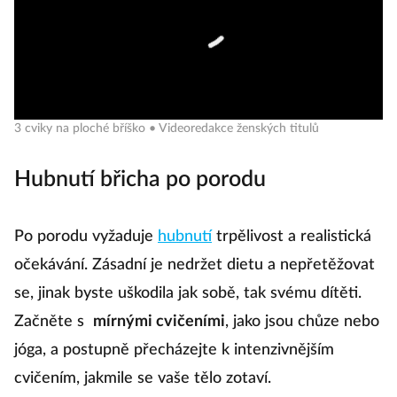
3 cviky na ploché bříško • Videoredakce ženských titulů
Hubnutí břicha po porodu
Po porodu vyžaduje
hubnutí
trpělivost a realistická
očekávání. Zásadní je nedržet dietu a nepřetěžovat
se, jinak byste uškodila jak sobě, tak svému dítěti.
Začněte s
mírnými cvičeními
, jako jsou chůze nebo
jóga, a postupně přecházejte k intenzivnějším
cvičením, jakmile se vaše tělo zotaví.