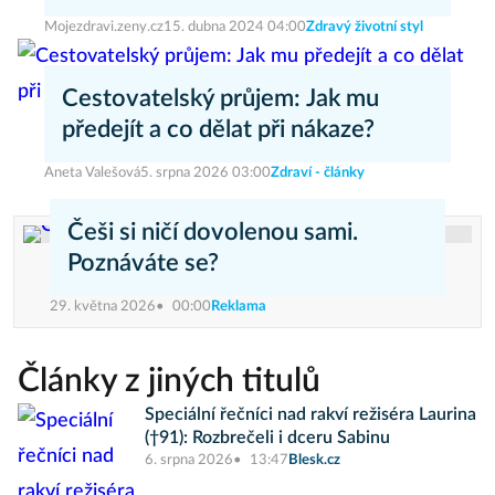
Mojezdravi.zeny.cz
15. dubna 2024 04:00
Zdravý životní styl
Cestovatelský průjem: Jak mu
předejít a co dělat při nákaze?
Aneta Valešová
5. srpna 2026 03:00
Zdraví - články
Češi si ničí dovolenou sami.
Poznáváte se?
29. května 2026
00:00
Reklama
Články z jiných titulů
Speciální řečníci nad rakví režiséra Laurina
(†91): Rozbrečeli i dceru Sabinu
6. srpna 2026
13:47
Blesk.cz