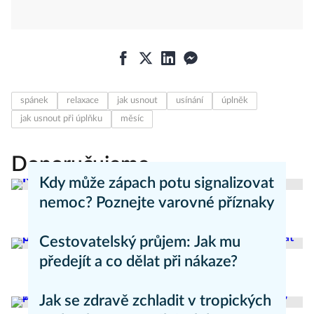
spánek
relaxace
jak usnout
usínání
úplněk
jak usnout při úplňku
měsíc
Doporučujeme
Kdy může zápach potu signalizovat
nemoc? Poznejte varovné příznaky
Aneta Valešová
Zdraví - články
Cestovatelský průjem: Jak mu
předejít a co dělat při nákaze?
Aneta Valešová
Zdraví - články
Jak se zdravě zchladit v tropických