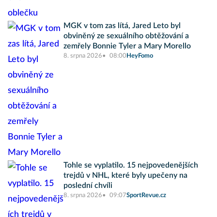
MGK v tom zas lítá, Jared Leto byl
obviněný ze sexuálního obtěžování a
zemřely Bonnie Tyler a Mary Morello
8. srpna 2026
08:00
HeyFomo
Tohle se vyplatilo. 15 nejpovedenějších
trejdů v NHL, které byly upečeny na
poslední chvíli
8. srpna 2026
09:07
SportRevue.cz