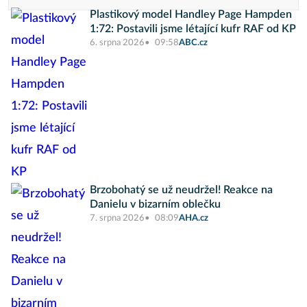
Plastikový model Handley Page Hampden
1:72: Postavili jsme létající kufr RAF od KP
6. srpna 2026
09:58
ABC.cz
Brzobohatý se už neudržel! Reakce na
Danielu v bizarním oblečku
7. srpna 2026
08:09
AHA.cz