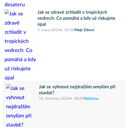
Jak se zdravě zchladit v tropických
vedrech: Co pomáhá a kdy už riskujete
úpal
3. srpna 2026
05:00
Moje Zdraví
Jak se vyhnout nejdražším omylům při
stavbě?
15. července 2026
00:00
Reklama