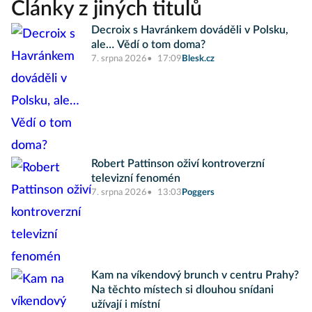
Články z jiných titulů
Decroix s Havránkem dováděli v Polsku,
ale… Vědí o tom doma?
7. srpna 2026
17:09
Blesk.cz
Robert Pattinson oživí kontroverzní
televizní fenomén
7. srpna 2026
13:03
Poggers
Kam na víkendový brunch v centru Prahy?
Na těchto místech si dlouhou snídani
užívají i místní