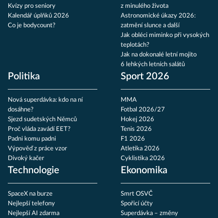
Kvízy pro seniory
z minulého života
Kalendář úplňků 2026
Astronomické úkazy 2026:
Co je bodycount?
zatmění slunce a další
Jak obléci miminko při vysokých
teplotách?
Jak na dokonalé letní mojito
6 lehkých letních salátů
Politika
Sport 2026
Nová superdávka: kdo na ní
MMA
dosáhne?
Fotbal 2026/27
Sjezd sudetských Němců
Hokej 2026
Proč vláda zavádí EET?
Tenis 2026
Padni komu padni
F1 2026
Výpověď z práce vzor
Atletika 2026
Divoký kačer
Cyklistika 2026
Technologie
Ekonomika
SpaceX na burze
Smrt OSVČ
Nejlepší telefony
Spořicí účty
Nejlepší AI zdarma
Superdávka – změny