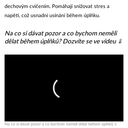
dechovým cvičením. Pomáhají snižovat stres a
napětí, což usnadní usínání během úplňku.
Na co si dávat pozor a co bychom neměli
dělat během úplňků? Dozvíte se ve videu ⇓
Na co si dávat pozor a co bychom neměli dělat během úplňků v