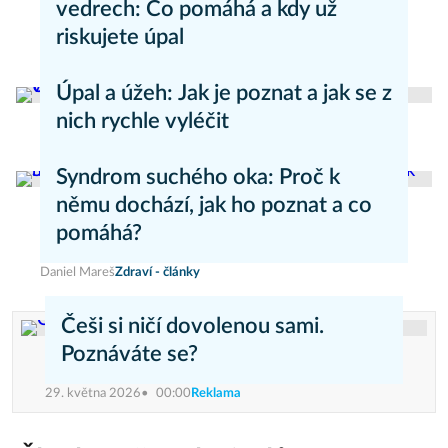
vedrech: Co pomáhá a kdy už
riskujete úpal
Pavla Skurovcová
Zdravý životní styl
Úpal a úžeh: Jak je poznat a jak se z
nich rychle vyléčit
Kateřina Erbsová
Zdravý životní styl
Syndrom suchého oka: Proč k
němu dochází, jak ho poznat a co
pomáhá?
Daniel Mareš
Zdraví - články
Češi si ničí dovolenou sami.
Poznáváte se?
29. května 2026
00:00
Reklama