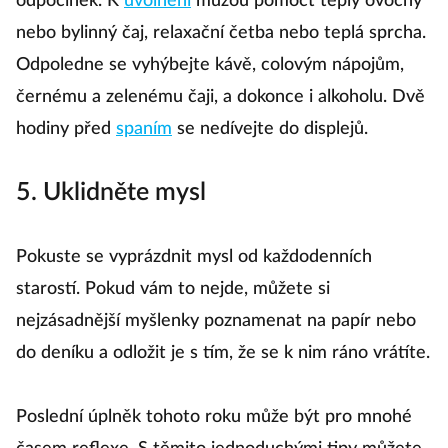
odpočinek. K
uvolnění
můžou pomoct teplý ovocný
nebo bylinný čaj, relaxační četba nebo teplá sprcha.
Odpoledne se vyhýbejte kávě, colovým nápojům,
černému a zelenému čaji, a dokonce i alkoholu. Dvě
hodiny před
spaním
se nedívejte do displejů.
5. Uklidněte mysl
Pokuste se vyprázdnit mysl od každodenních
starostí. Pokud vám to nejde, můžete si
nejzásadnější myšlenky poznamenat na papír nebo
do deníku a odložit je s tím, že se k nim ráno vrátíte.
Poslední úplněk tohoto roku může být pro mnohé