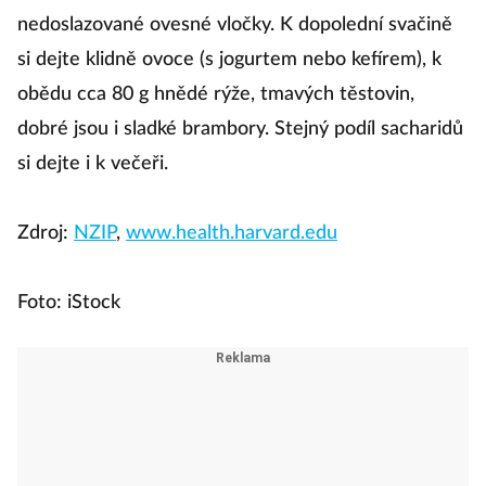
nedoslazované ovesné vločky. K dopolední svačině
si dejte klidně ovoce (s jogurtem nebo kefírem), k
obědu cca 80 g hnědé rýže, tmavých těstovin,
dobré jsou i sladké brambory. Stejný podíl sacharidů
si dejte i k večeři.
Zdroj:
NZIP
,
www.health.harvard.edu
Foto: iStock