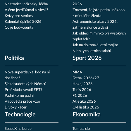
Neštovice: příznaky, léčba
2026
V čem jezdí Yamal a Mesii?
Znamení, že jste potkali někoho
Kvízy pro seniory
z minulého života
Kalendář úplňků 2026
Astronomické úkazy 2026:
Co je bodycount?
zatmění slunce a další
Jak obléci miminko při vysokých
teplotách?
Jak na dokonalé letní mojito
6 lehkých letních salátů
Politika
Sport 2026
Nová superdávka: kdo na ní
MMA
dosáhne?
Fotbal 2026/27
Sjezd sudetských Němců
Hokej 2026
Proč vláda zavádí EET?
Tenis 2026
Padni komu padni
F1 2026
Výpověď z práce vzor
Atletika 2026
Divoký kačer
Cyklistika 2026
Technologie
Ekonomika
SpaceX na burze
Temu a clo