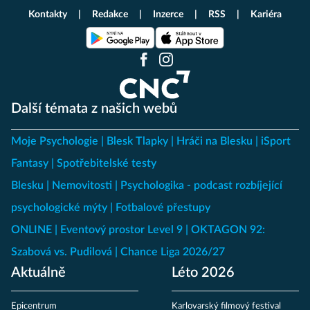
Kontakty
Redakce
Inzerce
RSS
Kariéra
Další témata z našich webů
Moje Psychologie
Blesk Tlapky
Hráči na Blesku
iSport
Fantasy
Spotřebitelské testy
Blesku
Nemovitosti
Psychologika - podcast rozbíjející
psychologické mýty
Fotbalové přestupy
ONLINE
Eventový prostor Level 9
OKTAGON 92:
Szabová vs. Pudilová
Chance Liga 2026/27
Aktuálně
Léto 2026
Epicentrum
Karlovarský filmový festival