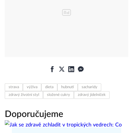
strava
výživa
dieta
hubnutí
sacharidy
zdravý životní styl
složené cukry
zdravý jídelníček
Doporučujeme