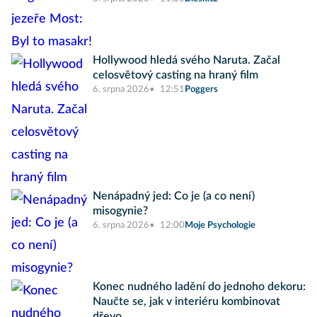
Hollywood hledá svého Naruta. Začal
celosvětový casting na hraný film
6. srpna 2026
12:51
Poggers
Nenápadný jed: Co je (a co není)
misogynie?
6. srpna 2026
12:00
Moje Psychologie
Konec nudného ladění do jednoho dekoru:
Naučte se, jak v interiéru kombinovat
dřevo