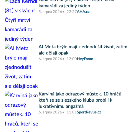
kamarádi za jediný týden
5. srpna 2026
22:27
AHA.cz
AI Meta brýle mají zjednodušit život, zatím
ale dělají opak
6. srpna 2026
12:00
HeyFomo
Karviná jako odrazový můstek. 10 hráčů,
kteří se ze slezského klubu probili k
lukrativnímu angažmá
6. srpna 2026
11:01
SportRevue.cz