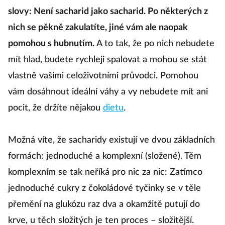
slovy: Není sacharid jako sacharid. Po některých z
nich se pěkně zakulatíte, jiné vám ale naopak
pomohou s hubnutím.
A to tak, že po nich nebudete
mít hlad, budete rychleji spalovat a mohou se stát
vlastně vašimi celoživotními průvodci. Pomohou
vám dosáhnout ideální váhy a vy nebudete mít ani
pocit, že držíte nějakou
dietu
.
Možná víte, že sacharidy existují ve dvou základních
formách: jednoduché a komplexní (složené). Těm
komplexním se tak neříká pro nic za nic: Zatímco
jednoduché cukry z čokoládové tyčinky se v těle
přemění na glukózu raz dva a okamžitě putují do
krve, u těch složitých je ten proces – složitější.