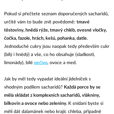
Pokud si přečtete seznam doporučených sacharidů,
určitě vám to bude znít povědomě:
tmavé
těstoviny, hnědá rýže, tmavý chléb, ovesné vločky,
čočka, fazole, hrách, kešú, pohanka, datle
.
Jednoduché cukry jsou naopak tedy především cukr
(bílý i hnědý) a vše, co ho obsahuje (sladkosti,
limonády), bílé
pečivo
, ovoce a med.
Jak by měl tedy vypadat ideální jídelníček s
vhodným podílem sacharidů?
Každá porce by se
měla skládat z komplexních sacharidů, vlákniny,
bílkovin a ovoce nebo zeleniny.
K snídani byste si
měli dát dalamánek nebo krajíc chleba, případně