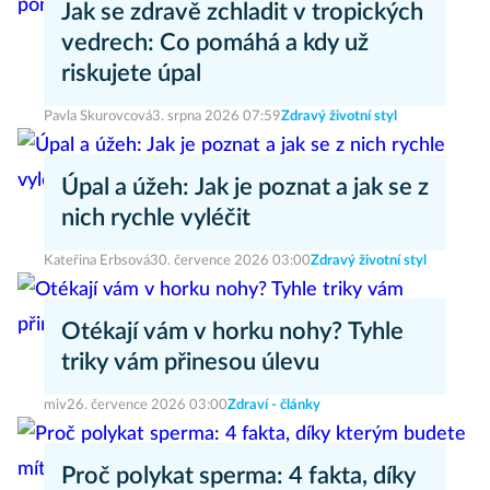
Jak se zdravě zchladit v tropických
vedrech: Co pomáhá a kdy už
riskujete úpal
Pavla Skurovcová
3. srpna 2026 07:59
Zdravý životní styl
Úpal a úžeh: Jak je poznat a jak se z
nich rychle vyléčit
Kateřina Erbsová
30. července 2026 03:00
Zdravý životní styl
Otékají vám v horku nohy? Tyhle
triky vám přinesou úlevu
miv
26. července 2026 03:00
Zdraví - články
Proč polykat sperma: 4 fakta, díky