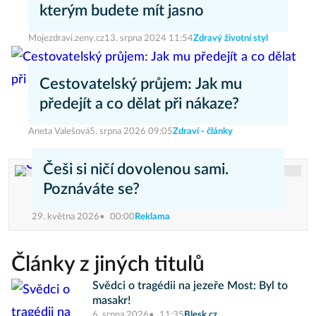
kterým budete mít jasno
Mojezdravi.zeny.cz
13. srpna 2024 11:54
Zdravý životní styl
Cestovatelský průjem: Jak mu
předejít a co dělat při nákaze?
Aneta Valešová
5. srpna 2026 09:05
Zdraví - články
Češi si ničí dovolenou sami.
Poznáváte se?
29. května 2026
00:00
Reklama
Články z jiných titulů
Svědci o tragédii na jezeře Most: Byl to
masakr!
6. srpna 2026
11:35
Blesk.cz