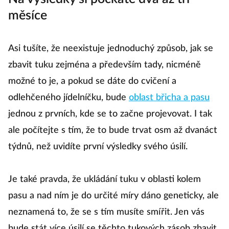
měsíce
Asi tušíte, že neexistuje jednoduchý způsob, jak se
zbavit tuku zejména a především tady, nicméně
možné to je, a pokud se dáte do cvičení a
odlehčeného jídelníčku, bude
oblast břicha a pasu
jednou z prvních, kde se to začne projevovat. I tak
ale počítejte s tím, že to bude trvat osm až dvanáct
týdnů, než uvidíte první výsledky svého úsilí.
Je také pravda, že ukládání tuku v oblasti kolem
pasu a nad ním je do určité míry dáno geneticky, ale
neznamená to, že se s tím musíte smířit. Jen vás
bude stát více úsilí se těchto tukových zásob zbavit