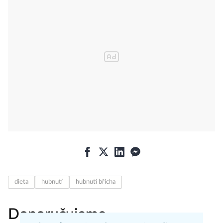
dieta
hubnutí
hubnutí břicha
Doporučujeme