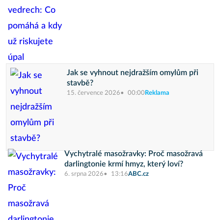
Jak se vyhnout nejdražším omylům při
stavbě?
15. července 2026
00:00
Reklama
Vychytralé masožravky: Proč masožravá
darlingtonie krmí hmyz, který loví?
6. srpna 2026
13:16
ABC.cz