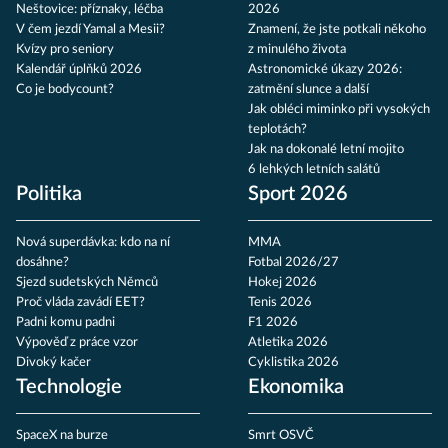
Neštovice: příznaky, léčba
2026
V čem jezdí Yamal a Mesii?
Znamení, že jste potkali někoho
Kvízy pro seniory
z minulého života
Kalendář úplňků 2026
Astronomické úkazy 2026:
Co je bodycount?
zatmění slunce a další
Jak obléci miminko při vysokých
teplotách?
Jak na dokonalé letní mojito
6 lehkých letních salátů
Politika
Sport 2026
Nová superdávka: kdo na ní
MMA
dosáhne?
Fotbal 2026/27
Sjezd sudetských Němců
Hokej 2026
Proč vláda zavádí EET?
Tenis 2026
Padni komu padni
F1 2026
Výpověď z práce vzor
Atletika 2026
Divoký kačer
Cyklistika 2026
Technologie
Ekonomika
SpaceX na burze
Smrt OSVČ