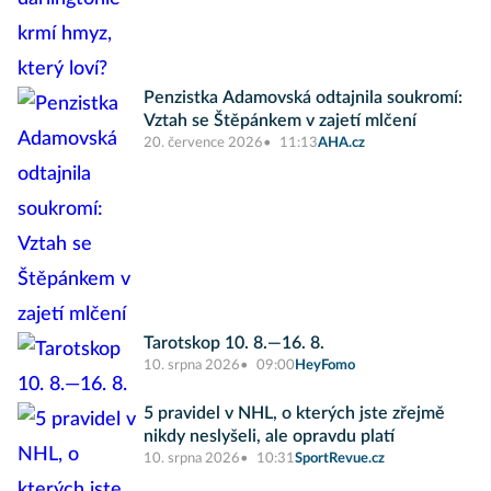
Penzistka Adamovská odtajnila soukromí:
Vztah se Štěpánkem v zajetí mlčení
20. července 2026
11:13
AHA.cz
Tarotskop 10. 8.—16. 8.
10. srpna 2026
09:00
HeyFomo
5 pravidel v NHL, o kterých jste zřejmě
nikdy neslyšeli, ale opravdu platí
10. srpna 2026
10:31
SportRevue.cz