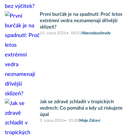
První burčák je na spadnutí: Proč letos
extrémní vedra neznamenají dřívější
sklizeň?
10. srpna 2026
00:03
Abecedazahrady
Jak se zdravě zchladit v tropických
vedrech: Co pomáhá a kdy už riskujete
úpal
3. srpna 2026
05:00
Moje Zdraví