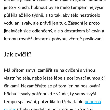
je to v kilech, hubnout by se mělo tempem nejvýše
půl kila až kilo týdně, a to tak, aby tělo neztrácelo
vodu ani svaly, ale právě jen tuk. Zásadní je proto
jídelníček sice odlehčený, ale s dostatkem bílkovin a
k tomu rovněž dostatek pohybu, včetně posilování.
Jak cvičit?
Má přitom smysl zaměřit se na cvičení s váhou
vlastního těla, nebo ještě lépe s posilovací gumou či
činkami. Nezaměřujte se přitom jen na posilování
břicha – svaly potřebujete všude, ty samy zvýší
tempo spalování, potvrdila to třeba tahle
odborná
práce
. Chybu neuděláte ani s dřepy a různými