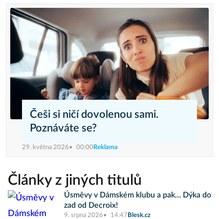
Češi si ničí dovolenou sami.
Poznáváte se?
29. května 2026
00:00
Reklama
Články z jiných titulů
Úsměvy v Dámském klubu a pak… Dýka do
zad od Decroix!
9. srpna 2026
14:47
Blesk.cz