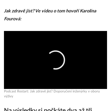
Jak zdravě jíst? Ve videu o tom hovoří Karolína
Fourová:
Podcast Restart: Jak zdravě jíst? Doporučení inženýrky v oboru
výživy
Na výsledky si počkáte dva až tři