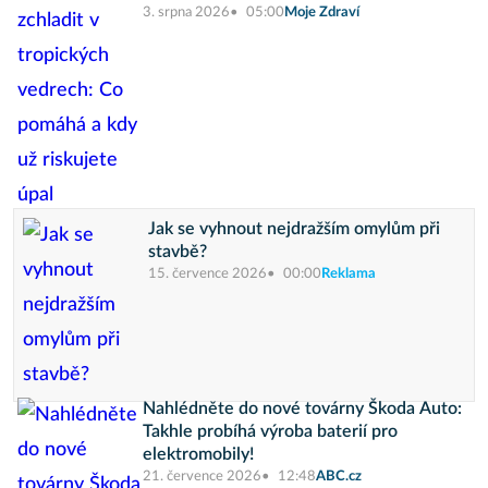
3. srpna 2026
05:00
Moje Zdraví
Jak se vyhnout nejdražším omylům při
stavbě?
15. července 2026
00:00
Reklama
Nahlédněte do nové továrny Škoda Auto:
Takhle probíhá výroba baterií pro
elektromobily!
21. července 2026
12:48
ABC.cz