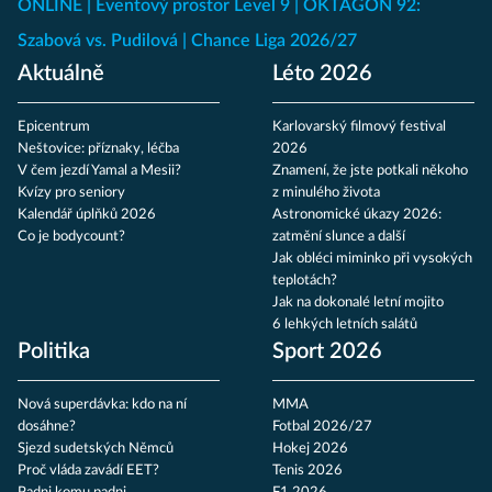
ONLINE
Eventový prostor Level 9
OKTAGON 92:
Szabová vs. Pudilová
Chance Liga 2026/27
Aktuálně
Léto 2026
Epicentrum
Karlovarský filmový festival
Neštovice: příznaky, léčba
2026
V čem jezdí Yamal a Mesii?
Znamení, že jste potkali někoho
Kvízy pro seniory
z minulého života
Kalendář úplňků 2026
Astronomické úkazy 2026:
Co je bodycount?
zatmění slunce a další
Jak obléci miminko při vysokých
teplotách?
Jak na dokonalé letní mojito
6 lehkých letních salátů
Politika
Sport 2026
Nová superdávka: kdo na ní
MMA
dosáhne?
Fotbal 2026/27
Sjezd sudetských Němců
Hokej 2026
Proč vláda zavádí EET?
Tenis 2026