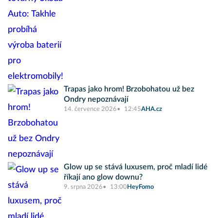
Trapas jako hrom! Brzobohatou už bez
Ondry nepoznávají
14. července 2026
12:45
AHA.cz
Glow up se stává luxusem, proč mladí lidé
říkají ano glow downu?
9. srpna 2026
13:00
HeyFomo