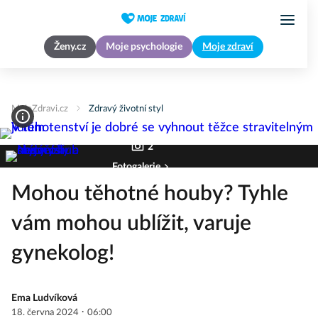
Ženy.cz
Moje psychologie
Moje zdraví
MojeZdravi.cz
Zdravý životní styl
2
Fotogalerie
Mohou těhotné houby? Tyhle
vám mohou ublížit, varuje
gynekolog!
Ema Ludvíková
·
18. června 2024
06:00