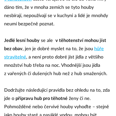
dáno tím, že v mnoha zemích se tyto houby
nesbírají, nepoužívají se v kuchyni a lidé je mnohdy
neumí bezpečně poznat.
Jedlé lesní houby
se ale
v těhotenství mohou jíst
bez obav
, jen je dobré myslet na to, že jsou
hůře
stravitelné
, a není proto dobré jíst jídla z většího
množství hub třeba na noc. Vhodnější jsou jídla
z vařených či dušených hub než z hub smažených.
Dodržujte následující pravidla bez ohledu na to, zda
jde o
přípravu hub pro těhotné
ženy či ne.
Pohmožděné nebo červivé houby vyhoďte – stejně
jako houby staré a nasáklé vodou, mohou být