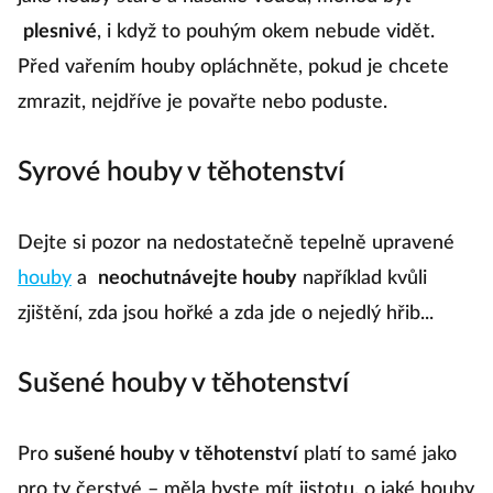
plesnivé
, i když to pouhým okem nebude vidět.
Před vařením houby opláchněte, pokud je chcete
zmrazit, nejdříve je povařte nebo poduste.
Syrové houby v těhotenství
Dejte si pozor na nedostatečně tepelně upravené
houby
a
neochutnávejte houby
například kvůli
zjištění, zda jsou hořké a zda jde o nejedlý hřib...
Sušené houby v těhotenství
Pro
sušené houby v těhotenství
platí to samé jako
pro ty čerstvé – měla byste mít jistotu, o jaké houby