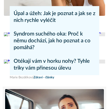
Úpal a úžeh: Jak je poznat a jak se z
nich rychle vyléčit
Kateřina Erbsová
Zdravý životní styl
Syndrom suchého oka: Proč k
němu dochází, jak ho poznat a co
pomáhá?
Daniel Mareš
Zdraví - články
Otékají vám v horku nohy? Tyhle
triky vám přinesou úlevu
Marie Bezděková
Zdraví - články