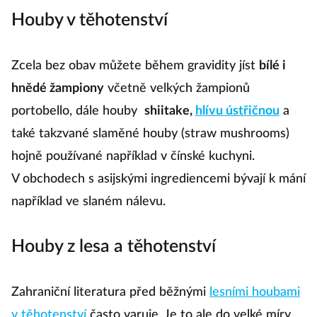
Houby v těhotenství
Zcela bez obav můžete během gravidity jíst
bílé i
hnědé žampiony
včetně velkých žampionů
portobello, dále houby
shiitake,
hlívu ústřičnou
a
také takzvané slaměné houby (straw mushrooms)
hojně používané například v čínské kuchyni.
V obchodech s asijskými ingrediencemi bývají k mání
například ve slaném nálevu.
Houby z lesa a těhotenství
Zahraniční literatura před běžnými
lesními houbami
v těhotenství
často varuje. Je to ale do velké míry