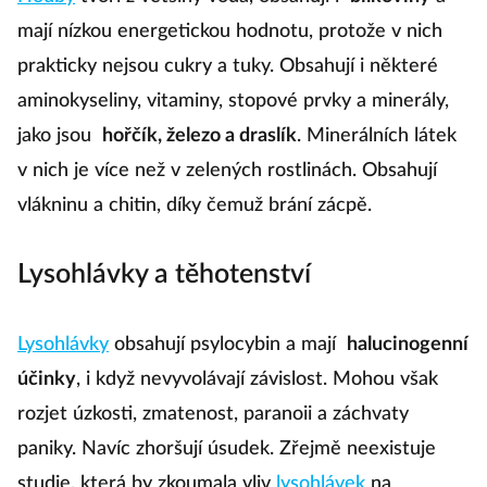
mají nízkou energetickou hodnotu, protože v nich
prakticky nejsou cukry a tuky. Obsahují i některé
aminokyseliny, vitaminy, stopové prvky a minerály,
jako jsou
hořčík, železo a draslík
. Minerálních látek
v nich je více než v zelených rostlinách. Obsahují
vlákninu a chitin, díky čemuž brání zácpě.
Lysohlávky a těhotenství
Lysohlávky
obsahují psylocybin a mají
halucinogenní
účinky
, i když nevyvolávají závislost. Mohou však
rozjet úzkosti, zmatenost, paranoii a záchvaty
paniky. Navíc zhoršují úsudek. Zřejmě neexistuje
studie, která by zkoumala vliv
lysohlávek
na