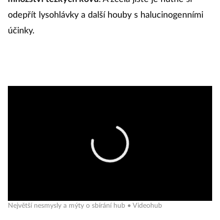
odepřít lysohlávky a další houby s halucinogenními
účinky.
Největší nesmysly a mýty o sbírání hub • Videohub