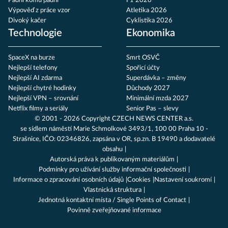
Padni komu padni
F1 2026
Výpověď z práce vzor
Atletika 2026
Divoký kačer
Cyklistika 2026
Technologie
Ekonomika
SpaceX na burze
Smrt OSVČ
Nejlepší telefony
Spořicí účty
Nejlepší AI zdarma
Superdávka – změny
Nejlepší chytré hodinky
Důchody 2027
Nejlepší VPN – srovnání
Minimální mzda 2027
Netflix filmy a seriály
Senior Pas – slevy
© 2001 - 2026 Copyright
CZECH NEWS CENTER a.s.
se sídlem náměstí Marie Schmolkové 3493/1, 100 00 Praha 10 -
Strašnice, IČO: 02346826, zapsána v OR, sp.zn. B 19490 a dodavatelé
obsahu
Autorská práva k publikovaným materiálům
Podmínky pro užívání služby informační společnosti
Informace o zpracování osobních údajů
Cookies
Nastavení soukromí
Vlastnická struktura
Jednotná kontaktní místa / Single Points of Contact
Povinně zveřejňované informace