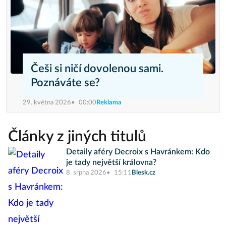
Češi si ničí dovolenou sami.
Poznáváte se?
29. května 2026
00:00
Reklama
Články z jiných titulů
Detaily aféry Decroix s Havránkem: Kdo
je tady největší královna?
8. srpna 2026
15:11
Blesk.cz