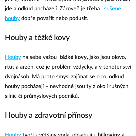
jde a odkud pocházejí. Zároveň je třeba i
sušené
houby
dobře povařit nebo podusit.
Houby a těžké kovy
Houby
na sebe vážou
těžké kovy
, jako jsou olovo,
rtuť a arzén, což je problém vždycky, a v těhotenství
dvojnásob. Má proto smysl zajímat se o to, odkud
houby pocházejí – nevhodné jsou ty z okolí rušných
silnic či průmyslových podniků.
Houby a zdravotní přínosy
Houby
tvoří z většiny voda, obsahují i
bílkoviny
a