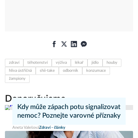
zdraví
těhotenství
výživa
lékař
jídlo
houby
hlíva ústřičná
shii-take
odborník
konzumace
žampiony
Doporučujeme
Kdy může zápach potu signalizovat
nemoc? Poznejte varovné příznaky
Aneta Valešová
Zdraví - články