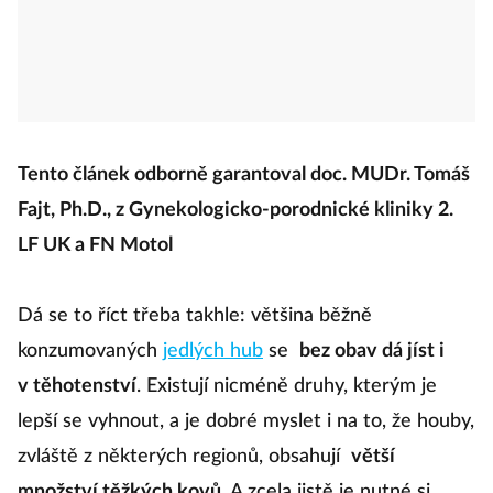
Tento článek odborně garantoval doc. MUDr. Tomáš
Fajt, Ph.D., z Gynekologicko-porodnické kliniky 2.
LF UK a FN Motol
Dá se to říct třeba takhle: většina běžně
konzumovaných
jedlých hub
se
bez obav dá jíst i
v těhotenství
. Existují nicméně druhy, kterým je
lepší se vyhnout, a je dobré myslet i na to, že houby,
zvláště z některých regionů, obsahují
větší
množství těžkých kovů
. A zcela jistě je nutné si