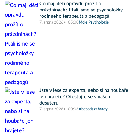
Co mají děti opravdu prožít o
prázdninách? Ptali jsme se psycholožky,
rodinného terapeuta a pedagogů
7. srpna 2026
05:00
Moje Psychologie
Jste v lese za experta, nebo si na houbaře
jen hrajete? Otestujte se v našem
desateru
7. srpna 2026
00:06
Abecedazahrady