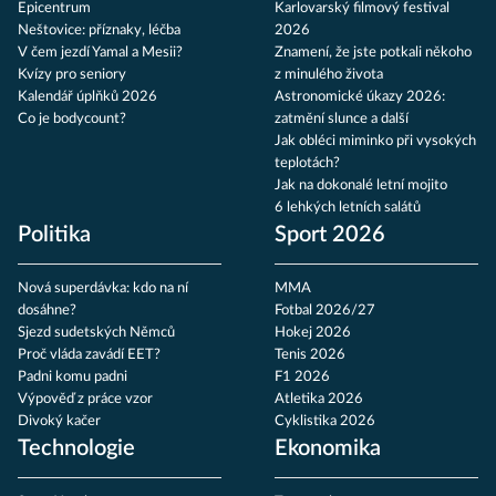
Epicentrum
Karlovarský filmový festival
Neštovice: příznaky, léčba
2026
V čem jezdí Yamal a Mesii?
Znamení, že jste potkali někoho
Kvízy pro seniory
z minulého života
Kalendář úplňků 2026
Astronomické úkazy 2026:
Co je bodycount?
zatmění slunce a další
Jak obléci miminko při vysokých
teplotách?
Jak na dokonalé letní mojito
6 lehkých letních salátů
Politika
Sport 2026
Nová superdávka: kdo na ní
MMA
dosáhne?
Fotbal 2026/27
Sjezd sudetských Němců
Hokej 2026
Proč vláda zavádí EET?
Tenis 2026
Padni komu padni
F1 2026
Výpověď z práce vzor
Atletika 2026
Divoký kačer
Cyklistika 2026
Technologie
Ekonomika