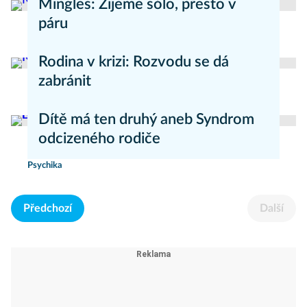
Mingles: Žijeme sólo, přesto v
páru
Psychika
Rodina v krizi: Rozvodu se dá
zabránit
Psychika
Dítě má ten druhý aneb Syndrom
odcizeného rodiče
Psychika
Předchozí
Další