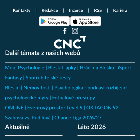
Kontakty
Redakce
Inzerce
RSS
Kariéra
Další témata z našich webů
Moje Psychologie
Blesk Tlapky
Hráči na Blesku
iSport
Fantasy
Spotřebitelské testy
Blesku
Nemovitosti
Psychologika - podcast rozbíjející
psychologické mýty
Fotbalové přestupy
ONLINE
Eventový prostor Level 9
OKTAGON 92:
Szabová vs. Pudilová
Chance Liga 2026/27
Aktuálně
Léto 2026