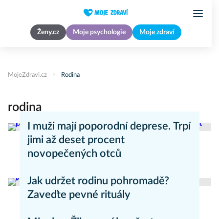
Ženy.cz
Moje psychologie
Moje zdraví
MojeZdravi.cz
Rodina
rodina
I muži mají poporodní deprese. Trpí
jimi až deset procent
novopečených otců
Psychika
Jak udržet rodinu pohromadě?
Zaveďte pevné rituály
Psychika