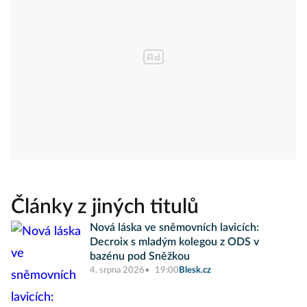
Články z jiných titulů
Nová láska ve sněmovních lavicích:
Decroix s mladým kolegou z ODS v
bazénu pod Sněžkou
4. srpna 2026
19:00
Blesk.cz