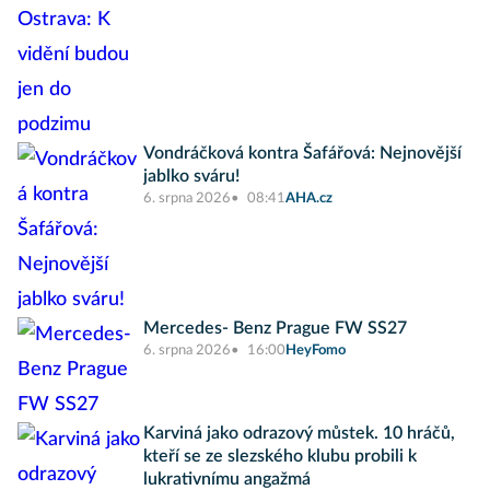
Vondráčková kontra Šafářová: Nejnovější
jablko sváru!
6. srpna 2026
08:41
AHA.cz
Mercedes- Benz Prague FW SS27
6. srpna 2026
16:00
HeyFomo
Karviná jako odrazový můstek. 10 hráčů,
kteří se ze slezského klubu probili k
lukrativnímu angažmá