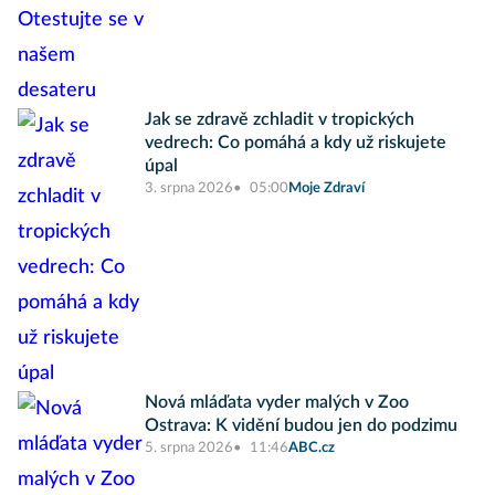
Jak se zdravě zchladit v tropických
vedrech: Co pomáhá a kdy už riskujete
úpal
3. srpna 2026
05:00
Moje Zdraví
Nová mláďata vyder malých v Zoo
Ostrava: K vidění budou jen do podzimu
5. srpna 2026
11:46
ABC.cz