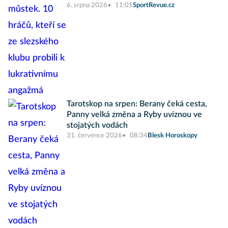
6. srpna 2026
11:01
SportRevue.cz
Tarotskop na srpen: Berany čeká cesta,
Panny velká změna a Ryby uvíznou ve
stojatých vodách
31. července 2026
08:34
Blesk Horoskopy