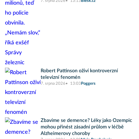
7. srpna 2026
13:13
Blesk.cz
Robert Pattinson oživí kontroverzní
televizní fenomén
7. srpna 2026
13:03
Poggers
Zbavíme se demence? Léky jako Ozempic
mohou přinést zásadní průlom v léčbě
Alzheimerovy choroby