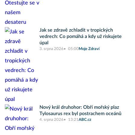
Jak se zdravě zchladit v tropických
vedrech: Co pomáhá a kdy už riskujete
úpal
3. srpna 2026
05:00
Moje Zdraví
Nový král druhohor: Obří mořský plaz
Tylosaurus rex byl postrachem oceánů
4. srpna 2026
13:21
ABC.cz