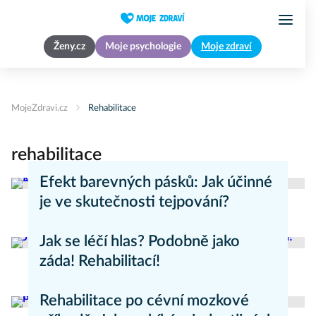
Ženy.cz
Moje psychologie
Moje zdraví
MojeZdravi.cz
Rehabilitace
rehabilitace
Efekt barevných pásků: Jak účinné
je ve skutečnosti tejpování?
Zdravý životní styl
Jak se léčí hlas? Podobně jako
záda! Rehabilitací!
Zdravý životní styl
Rehabilitace po cévní mozkové