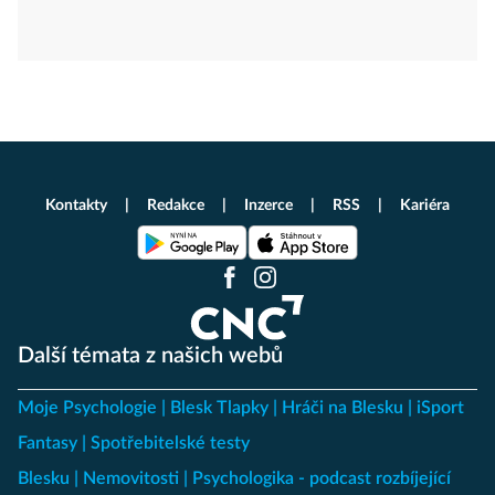
Kontakty
Redakce
Inzerce
RSS
Kariéra
Další témata z našich webů
Moje Psychologie
Blesk Tlapky
Hráči na Blesku
iSport
Fantasy
Spotřebitelské testy
Blesku
Nemovitosti
Psychologika - podcast rozbíjející