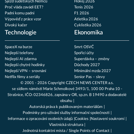
Sjezd sudetských Němců
Hokej 2026
Proč vláda zavádí EET?
Tenis 2026
Padni komu padni
F1 2026
Výpověď z práce vzor
Atletika 2026
Divoký kačer
Cyklistika 2026
Technologie
Ekonomika
SpaceX na burze
Smrt OSVČ
Nejlepší telefony
Spořicí účty
Nejlepší AI zdarma
Superdávka – změny
Nejlepší chytré hodinky
Důchody 2027
Nejlepší VPN – srovnání
Minimální mzda 2027
Netflix filmy a seriály
Senior Pas – slevy
© 2001 - 2026 Copyright
CZECH NEWS CENTER a.s.
se sídlem náměstí Marie Schmolkové 3493/1, 100 00 Praha 10 -
Strašnice, IČO: 02346826, zapsána v OR, sp.zn. B 19490 a dodavatelé
obsahu
Autorská práva k publikovaným materiálům
Podmínky pro užívání služby informační společnosti
Informace o zpracování osobních údajů
Cookies
Nastavení soukromí
Vlastnická struktura
Jednotná kontaktní místa / Single Points of Contact