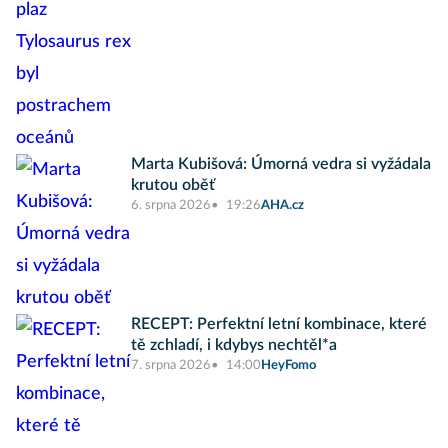
Marta Kubišová: Úmorná vedra si vyžádala
krutou oběť
6. srpna 2026
19:26
AHA.cz
RECEPT: Perfektní letní kombinace, které
tě zchladí, i kdybys nechtěl*a
7. srpna 2026
14:00
HeyFomo