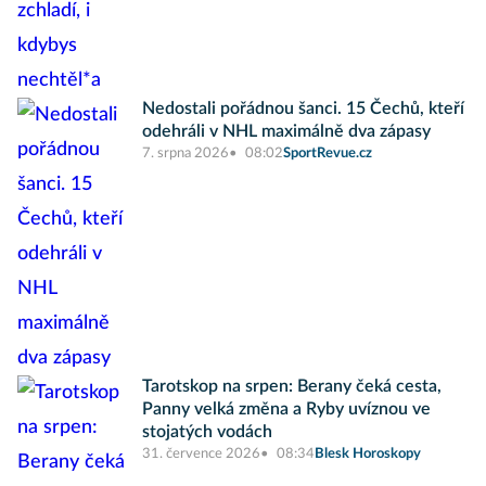
Nedostali pořádnou šanci. 15 Čechů, kteří
odehráli v NHL maximálně dva zápasy
7. srpna 2026
08:02
SportRevue.cz
Tarotskop na srpen: Berany čeká cesta,
Panny velká změna a Ryby uvíznou ve
stojatých vodách
31. července 2026
08:34
Blesk Horoskopy