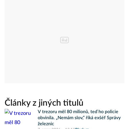
Články z jiných titulů
V trezoru měl 80 milionů, teď ho policie
obvinila. „Nemám slov,“ říká exšéf Správy
železnic