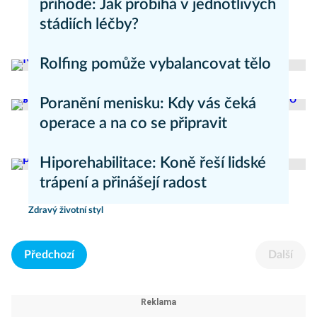
příhodě: Jak probíhá v jednotlivých
stádiích léčby?
Zdravý životní styl
Rolfing pomůže vybalancovat tělo
Zdravý životní styl
Poranění menisku: Kdy vás čeká
operace a na co se připravit
Zdravý životní styl
Hiporehabilitace: Koně řeší lidské
trápení a přinášejí radost
Zdravý životní styl
Předchozí
Další