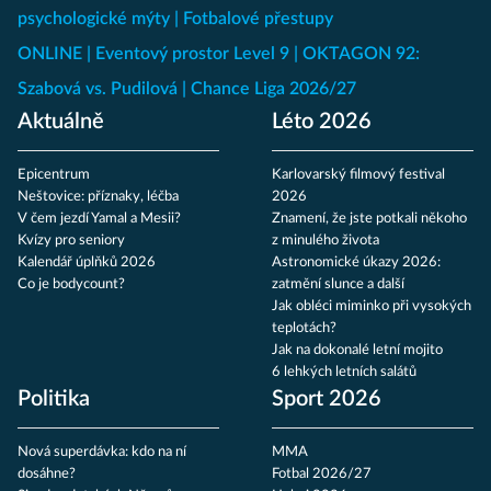
psychologické mýty
Fotbalové přestupy
ONLINE
Eventový prostor Level 9
OKTAGON 92:
Szabová vs. Pudilová
Chance Liga 2026/27
Aktuálně
Léto 2026
Epicentrum
Karlovarský filmový festival
Neštovice: příznaky, léčba
2026
V čem jezdí Yamal a Mesii?
Znamení, že jste potkali někoho
Kvízy pro seniory
z minulého života
Kalendář úplňků 2026
Astronomické úkazy 2026:
Co je bodycount?
zatmění slunce a další
Jak obléci miminko při vysokých
teplotách?
Jak na dokonalé letní mojito
6 lehkých letních salátů
Politika
Sport 2026
Nová superdávka: kdo na ní
MMA
dosáhne?
Fotbal 2026/27