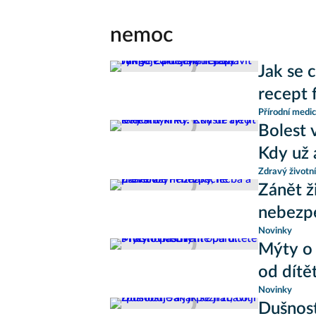
nemoc
Jak se 
recept 
Přírodní medic
Bolest 
Kdy už a
Zdravý životní
Zánět ž
nebezp
Novinky
Mýty o 
od dítě
Novinky
Dušnost: