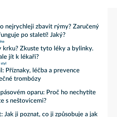
co nejrychleji zbavit rýmy? Zaručený
funguje po staletí! Jaký?
ína
v krku? Zkuste tyto léky a bylinky.
le jít k lékaři?
 styl
il: Příznaky, léčba a prevence
ečné trombózy
pásovém oparu: Proč ho nechytíte
te s neštovicemi?
 Jak ji poznat, co ji způsobuje a jak