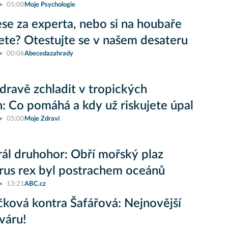
05:00
Moje Psychologie
lese za experta, nebo si na houbaře
jete? Otestujte se v našem desateru
00:06
Abecedazahrady
zdravě zchladit v tropických
: Co pomáhá a kdy už riskujete úpal
05:00
Moje Zdraví
ál druhohor: Obří mořský plaz
rus rex byl postrachem oceánů
13:21
ABC.cz
ková kontra Šafářová: Nejnovější
sváru!