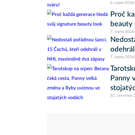
6. srpna 2026
Proč ka
beauty 
7. srpna 2026
Nedosta
odehrál
7. srpna 2026
Tarotsk
Panny v
stojatý
31. července