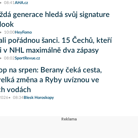
08:41
AHA.cz
ždá generace hledá svůj signature
look
10:00
HeyFomo
li pořádnou šanci. 15 Čechů, kteří
i v NHL maximálně dva zápasy
08:02
SportRevue.cz
op na srpen: Berany čeká cesta,
elká změna a Ryby uvíznou ve
ch vodách
 2026
08:34
Blesk Horoskopy