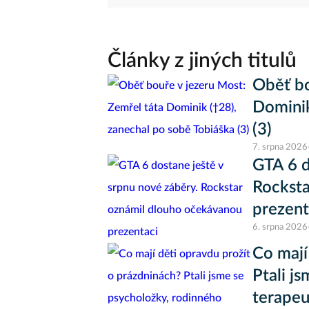
Články z jiných titulů
Oběť bo
Dominik
(3)
7. srpna 2026
GTA 6 d
Rocksta
prezent
6. srpna 2026
Co mají
Ptali j
terapeu