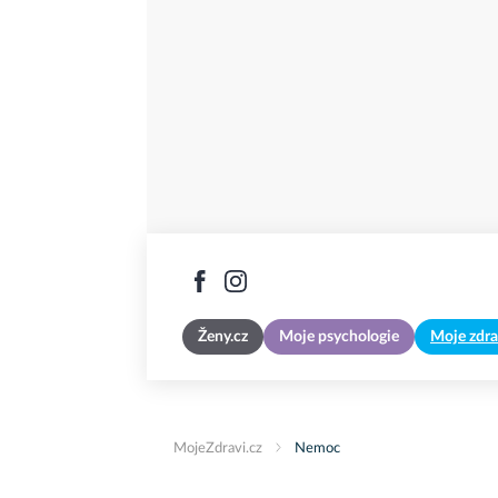
Ženy.cz
Moje psychologie
Moje zdra
MojeZdravi.cz
Nemoc