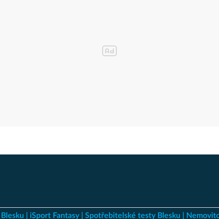
 Blesku
iSport Fantasy
Spotřebitelské testy Blesku
Nemovito