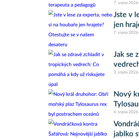
7. srpna 2026
Jste v 
jen hra
7. srpna 2026
Jak se 
vedrech
3. srpna 2026
Nový kr
Tylosau
4. srpna 2026
Vondráč
jablko 