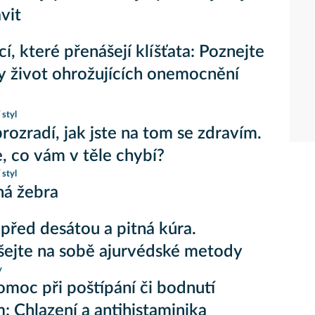
avit
í, které přenášejí klíšťata: Poznejte
y život ohrožujících onemocnění
 styl
rozradí, jak jste na tom se zdravím.
, co vám v těle chybí?
 styl
ná žebra
 před desátou a pitná kúra.
ejte na sobě ajurvédské metody
y
omoc při poštípání či bodnutí
 Chlazení a antihistaminika