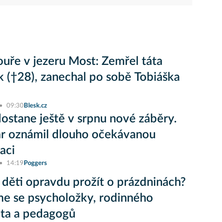
uře v jezeru Most: Zemřel táta
 (†28), zanechal po sobě Tobiáška
09:30
Blesk.cz
ostane ještě v srpnu nové záběry.
r oznámil dlouho očekávanou
aci
14:19
Poggers
 děti opravdu prožít o prázdninách?
sme se psycholožky, rodinného
ta a pedagogů