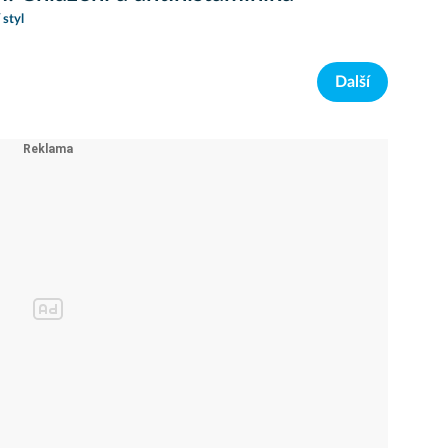
 styl
Další