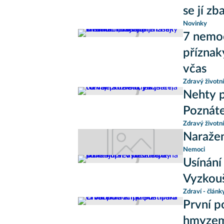
se jí zb
Novinky
7 nemoc
příznak
včas
Zdravý životní
Nehty p
Poznáte
Zdravý životní
Naraže
Nemoci
Usínání
Vyzkouš
Zdraví - článk
První p
hmyzem: