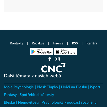
Kontakty
Redakce
Inzerce
RSS
Kariéra
Další témata z našich webů
Moje Psychologie
Blesk Tlapky
Hráči na Blesku
iSport
Fantasy
Spotřebitelské testy
Blesku
Nemovitosti
Psychologika - podcast rozbíjející