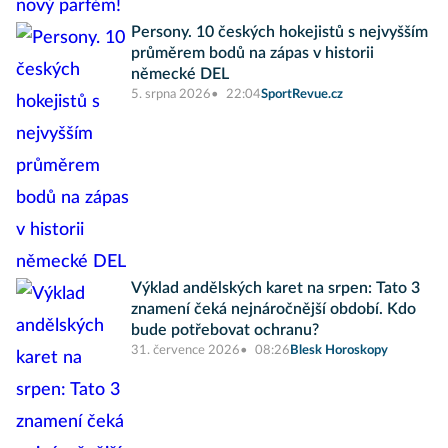
Persony. 10 českých hokejistů s nejvyšším
průměrem bodů na zápas v historii
německé DEL
5. srpna 2026
22:04
SportRevue.cz
Výklad andělských karet na srpen: Tato 3
znamení čeká nejnáročnější období. Kdo
bude potřebovat ochranu?
31. července 2026
08:26
Blesk Horoskopy