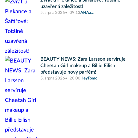
Zvrat u Plekance a Šafářové: Totálně
uzavřená záležitost!
5. srpna 2026
09:13
AHA.cz
BEAUTY NEWS: Zara Larsson servíruje
Cheetah Girl makeup a Billie Eilish
představuje nový parfém!
5. srpna 2026
20:00
HeyFomo