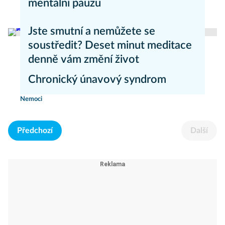
mentální pauzu
Zdravý životní styl
Jste smutní a nemůžete se
soustředit? Deset minut meditace
denně vám změní život
Chronický únavový syndrom
Psychika
Nemoci
Předchozí
Další