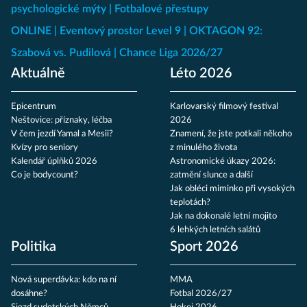
psychologické mýty
Fotbalové přestupy
ONLINE
Eventový prostor Level 9
OKTAGON 92:
Szabová vs. Pudilová
Chance Liga 2026/27
Aktuálně
Léto 2026
Epicentrum
Karlovarský filmový festival
Neštovice: příznaky, léčba
2026
V čem jezdí Yamal a Mesii?
Znamení, že jste potkali někoho
Kvízy pro seniory
z minulého života
Kalendář úplňků 2026
Astronomické úkazy 2026:
Co je bodycount?
zatmění slunce a další
Jak obléci miminko při vysokých
teplotách?
Jak na dokonalé letní mojito
6 lehkých letních salátů
Politika
Sport 2026
Nová superdávka: kdo na ní
MMA
dosáhne?
Fotbal 2026/27