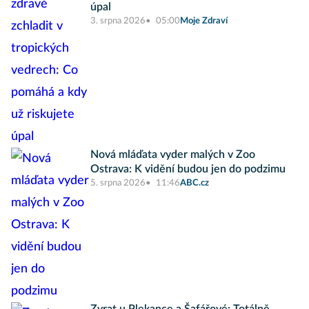
úpal
3. srpna 2026
05:00
Moje Zdraví
Nová mláďata vyder malých v Zoo
Ostrava: K vidění budou jen do podzimu
5. srpna 2026
11:46
ABC.cz