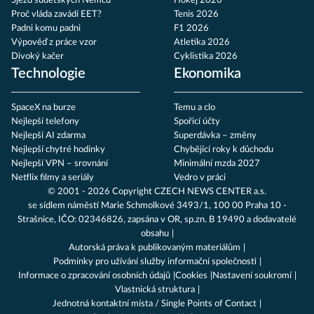
Sjezd sudetských Němců
Hokej 2026
Proč vláda zavádí EET?
Tenis 2026
Padni komu padni
F1 2026
Výpověď z práce vzor
Atletika 2026
Divoký kačer
Cyklistika 2026
Technologie
Ekonomika
SpaceX na burze
Temu a clo
Nejlepší telefony
Spořicí účty
Nejlepší AI zdarma
Superdávka – změny
Nejlepší chytré hodinky
Chybějící roky k důchodu
Nejlepší VPN – srovnání
Minimální mzda 2027
Netflix filmy a seriály
Vedro v práci
© 2001 - 2026 Copyright
CZECH NEWS CENTER a.s.
se sídlem náměstí Marie Schmolkové 3493/1, 100 00 Praha 10 -
Strašnice, IČO: 02346826, zapsána v OR, sp.zn. B 19490 a dodavatelé
obsahu
Autorská práva k publikovaným materiálům
Podmínky pro užívání služby informační společnosti
Informace o zpracování osobních údajů
Cookies
Nastavení soukromí
Vlastnická struktura
Jednotná kontaktní místa / Single Points of Contact