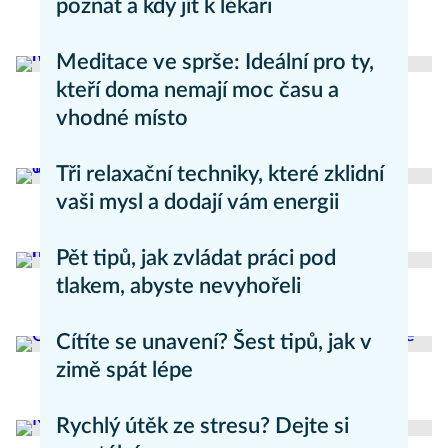
poznat a kdy jít k lékaři
Psychika
Meditace ve sprše: Ideální pro ty,
kteří doma nemají moc času a
vhodné místo
Psychika
Tři relaxační techniky, které zklidní
vaši mysl a dodají vám energii
Psychika
Pět tipů, jak zvládat práci pod
tlakem, abyste nevyhořeli
Psychika
Cítíte se unavení? Šest tipů, jak v
zimě spát lépe
Zdravý životní styl
Rychlý útěk ze stresu? Dejte si