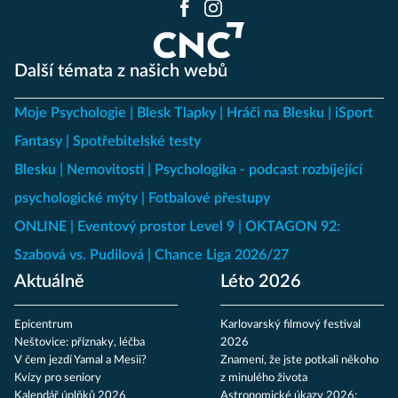
Další témata z našich webů
Moje Psychologie
Blesk Tlapky
Hráči na Blesku
iSport
Fantasy
Spotřebitelské testy
Blesku
Nemovitosti
Psychologika - podcast rozbíjející
psychologické mýty
Fotbalové přestupy
ONLINE
Eventový prostor Level 9
OKTAGON 92:
Szabová vs. Pudilová
Chance Liga 2026/27
Aktuálně
Léto 2026
Epicentrum
Karlovarský filmový festival
Neštovice: příznaky, léčba
2026
V čem jezdí Yamal a Mesii?
Znamení, že jste potkali někoho
Kvízy pro seniory
z minulého života
Kalendář úplňků 2026
Astronomické úkazy 2026: