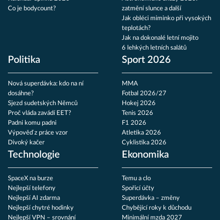
Co je bodycount?
zatmění slunce a další
Jak obléci miminko při vysokých
teplotách?
Jak na dokonalé letní mojito
6 lehkých letních salátů
Politika
Sport 2026
Nová superdávka: kdo na ní
MMA
dosáhne?
Fotbal 2026/27
Sjezd sudetských Němců
Hokej 2026
Proč vláda zavádí EET?
Tenis 2026
Padni komu padni
F1 2026
Výpověď z práce vzor
Atletika 2026
Divoký kačer
Cyklistika 2026
Technologie
Ekonomika
SpaceX na burze
Temu a clo
Nejlepší telefony
Spořicí účty
Nejlepší AI zdarma
Superdávka – změny
Nejlepší chytré hodinky
Chybějící roky k důchodu
Nejlepší VPN – srovnání
Minimální mzda 2027