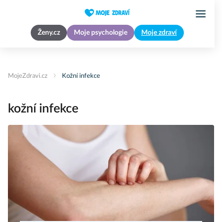
Ženy.cz
Moje psychologie
Moje zdraví
MojeZdravi.cz
Kožní infekce
kožní infekce