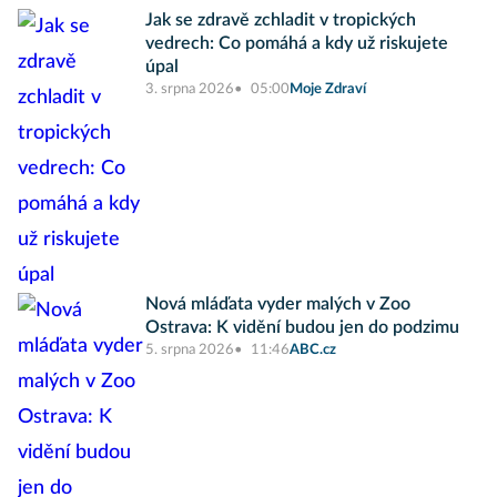
Jak se zdravě zchladit v tropických
vedrech: Co pomáhá a kdy už riskujete
úpal
3. srpna 2026
05:00
Moje Zdraví
Nová mláďata vyder malých v Zoo
Ostrava: K vidění budou jen do podzimu
5. srpna 2026
11:46
ABC.cz