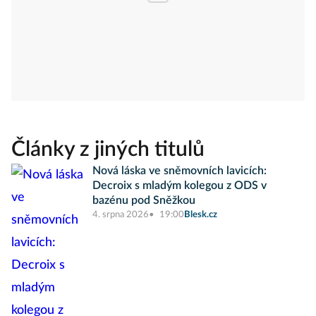
Články z jiných titulů
Nová láska ve sněmovních lavicích:
Decroix s mladým kolegou z ODS v
bazénu pod Sněžkou
4. srpna 2026
19:00
Blesk.cz