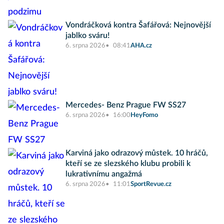
Vondráčková kontra Šafářová: Nejnovější
jablko sváru!
6. srpna 2026
08:41
AHA.cz
Mercedes- Benz Prague FW SS27
6. srpna 2026
16:00
HeyFomo
Karviná jako odrazový můstek. 10 hráčů,
kteří se ze slezského klubu probili k
lukrativnímu angažmá
6. srpna 2026
11:01
SportRevue.cz