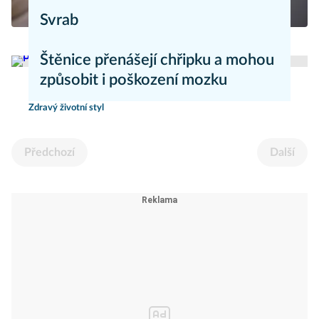
Svrab
Nemoci
Štěnice přenášejí chřipku a mohou
způsobit i poškození mozku
Zdravý životní styl
Předchozí
Další