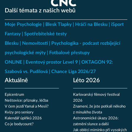
Další témata z našich webů
Moje Psychologie
Blesk Tlapky
Hráči na Blesku
iSport
Fantasy
Spotřebitelské testy
Blesku
Nemovitosti
Psychologika - podcast rozbíjející
psychologické mýty
Fotbalové přestupy
ONLINE
Eventový prostor Level 9
OKTAGON 92:
Szabová vs. Pudilová
Chance Liga 2026/27
Aktuálně
Léto 2026
Epicentrum
Karlovarský filmový festival
Neštovice: příznaky, léčba
2026
V čem jezdí Yamal a Mesii?
Znamení, že jste potkali někoho
Kvízy pro seniory
z minulého života
Kalendář úplňků 2026
Astronomické úkazy 2026:
Co je bodycount?
zatmění slunce a další
Jak obléci miminko při vysokých