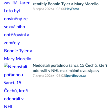
zemřely Bonnie Tyler a Mary Morello
8. srpna 2026
08:00
HeyFomo
Nedostali pořádnou šanci. 15 Čechů, kteří
odehráli v NHL maximálně dva zápasy
7. srpna 2026
08:02
SportRevue.cz