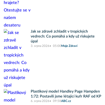
Jak se zdravě zchladit v tropických
vedrech: Co pomáhá a kdy už riskujete
úpal
3. srpna 2026
05:00
Moje Zdraví
Plastikový model Handley Page Hampden
1:72: Postavili jsme létající kufr RAF od KP
6. srpna 2026
09:58
ABC.cz