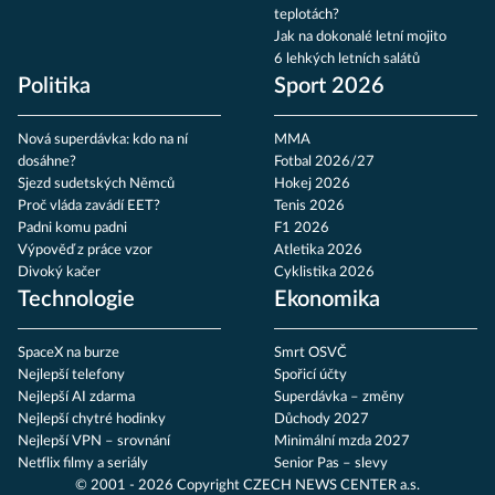
teplotách?
Jak na dokonalé letní mojito
6 lehkých letních salátů
Politika
Sport 2026
Nová superdávka: kdo na ní
MMA
dosáhne?
Fotbal 2026/27
Sjezd sudetských Němců
Hokej 2026
Proč vláda zavádí EET?
Tenis 2026
Padni komu padni
F1 2026
Výpověď z práce vzor
Atletika 2026
Divoký kačer
Cyklistika 2026
Technologie
Ekonomika
SpaceX na burze
Smrt OSVČ
Nejlepší telefony
Spořicí účty
Nejlepší AI zdarma
Superdávka – změny
Nejlepší chytré hodinky
Důchody 2027
Nejlepší VPN – srovnání
Minimální mzda 2027
Netflix filmy a seriály
Senior Pas – slevy
© 2001 - 2026 Copyright
CZECH NEWS CENTER a.s.