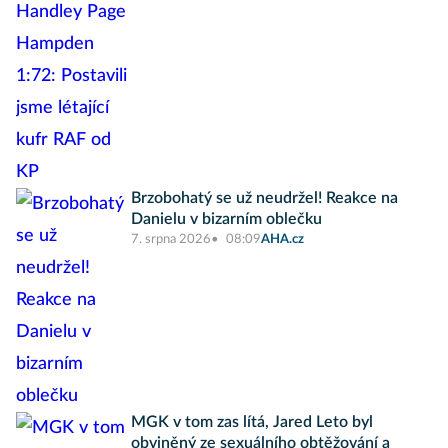
Brzobohatý se už neudržel! Reakce na
Danielu v bizarním oblečku
7. srpna 2026
08:09
AHA.cz
MGK v tom zas lítá, Jared Leto byl
obviněný ze sexuálního obtěžování a