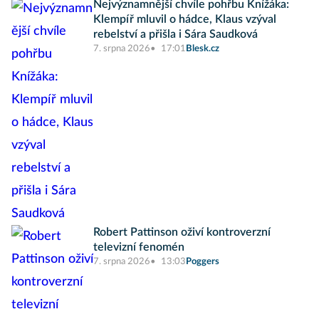
Nejvýznamnější chvíle pohřbu Knížáka:
Klempíř mluvil o hádce, Klaus vzýval
rebelství a přišla i Sára Saudková
7. srpna 2026
17:01
Blesk.cz
Robert Pattinson oživí kontroverzní
televizní fenomén
7. srpna 2026
13:03
Poggers