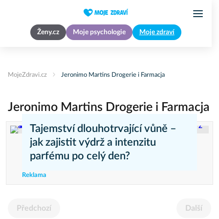
Ženy.cz
Moje psychologie
Moje zdraví
MojeZdravi.cz
Jeronimo Martins Drogerie i Farmacja
Jeronimo Martins Drogerie i Farmacja
Tajemství dlouhotrvající vůně –
jak zajistit výdrž a intenzitu
parfému po celý den?
Reklama
Předchozí
Další