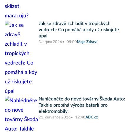
Jak se zdravě zchladit v tropických
vedrech: Co pomáhá a kdy už riskujete
úpal
3. srpna 2026
05:00
Moje Zdraví
Nahlédněte do nové továrny Škoda Auto:
Takhle probíhá výroba baterií pro
elektromobily!
21. července 2026
12:48
ABC.cz