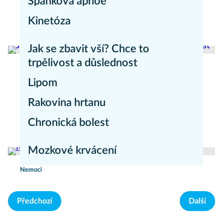
Spánková apnoe
Zdravý životní styl
Kinetóza
Nemoci
Nemoci
Jak se zbavit vší? Chce to
trpělivost a důslednost
Lipom
Zdraví dětí
Rakovina hrtanu
Nemoci
Chronická bolest
Nemoci
Nemoci
Mozkové krvácení
Nemoci
Předchozí
Další