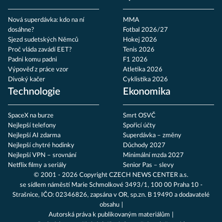
Nová superdávka: kdo na ní
MMA
dosáhne?
Fotbal 2026/27
Sjezd sudetských Němců
Hokej 2026
Proč vláda zavádí EET?
Tenis 2026
Padni komu padni
F1 2026
Výpověď z práce vzor
Atletika 2026
Divoký kačer
Cyklistika 2026
Technologie
Ekonomika
SpaceX na burze
Smrt OSVČ
Nejlepší telefony
Spořicí účty
Nejlepší AI zdarma
Superdávka – změny
Nejlepší chytré hodinky
Důchody 2027
Nejlepší VPN – srovnání
Minimální mzda 2027
Netflix filmy a seriály
Senior Pas – slevy
© 2001 - 2026 Copyright
CZECH NEWS CENTER a.s.
se sídlem náměstí Marie Schmolkové 3493/1, 100 00 Praha 10 -
Strašnice, IČO: 02346826, zapsána v OR, sp.zn. B 19490 a dodavatelé
obsahu
Autorská práva k publikovaným materiálům