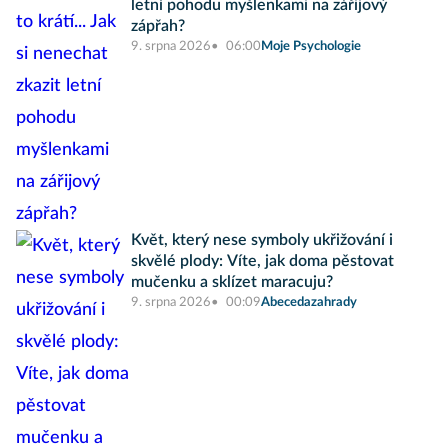
letní pohodu myšlenkami na zářijový
zápřah?
9. srpna 2026
06:00
Moje Psychologie
Květ, který nese symboly ukřižování i
skvělé plody: Víte, jak doma pěstovat
mučenku a sklízet maracuju?
9. srpna 2026
00:09
Abecedazahrady