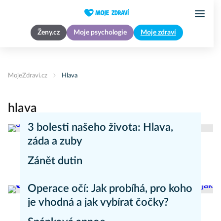
Ženy.cz
Moje psychologie
Moje zdraví
MojeZdravi.cz
Hlava
hlava
3 bolesti našeho života: Hlava,
záda a zuby
Zánět dutin
Zdravý životní styl
Nemoci
Operace očí: Jak probíhá, pro koho
je vhodná a jak vybírat čočky?