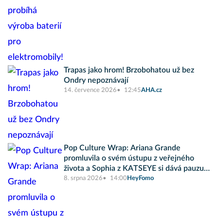
Trapas jako hrom! Brzobohatou už bez
Ondry nepoznávají
14. července 2026
12:45
AHA.cz
Pop Culture Wrap: Ariana Grande
promluvila o svém ústupu z veřejného
života a Sophia z KATSEYE si dává pauzu
od skupiny
8. srpna 2026
14:00
HeyFomo