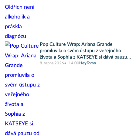
Pop Culture Wrap: Ariana Grande
promluvila o svém ústupu z veřejného
života a Sophia z KATSEYE si dává pauzu
od skupiny
8. srpna 2026
14:00
HeyFomo