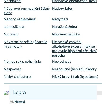
Nachlazení
Nádorové onemocnění jícnu
Nádorové onemocnění štítné
Nádory jater
žlázy
Nádory nadledvinek
Nadýmání
Náměsíčnost
Naražená žebra
Naražení
Natržení menisku
Návratná horečka (Borrelia
Nelogické chování,
miyamotoi)
alkoholové excesy! I tak se
projevuje bipolární afektivní
porucha
Nemoc ruka, noha, ústa
Neplodnost
Nespavost
Nezhoubné (benigní) nádory
Nízký cholesterol
Nízký krevní tlak (hypotenze)
Lepra
miv
Nemoci