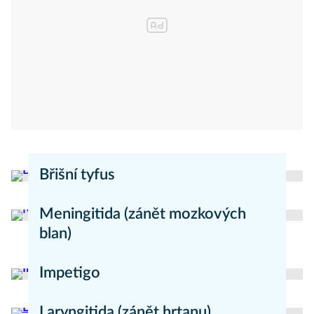
Břišní tyfus
redakce Moje zdraví
Nemoci
Meningitida (zánět mozkových
blan)
redakce Mojezdravi.cz
Nemoci
Impetigo
redakce Mojezdravi.cz
Nemoci
Laryngitida (zánět hrtanu)