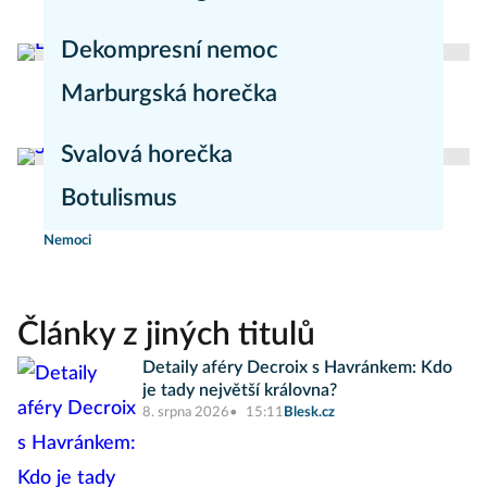
redakce Mojezdravi.cz
Nemoci
Dekompresní nemoc
Marburgská horečka
Nemoci
redakce Mojezdravi.cz
Nemoci
Svalová horečka
Botulismus
redakce Moje zdraví
Nemoci
Nemoci
Články z jiných titulů
Detaily aféry Decroix s Havránkem: Kdo
je tady největší královna?
8. srpna 2026
15:11
Blesk.cz