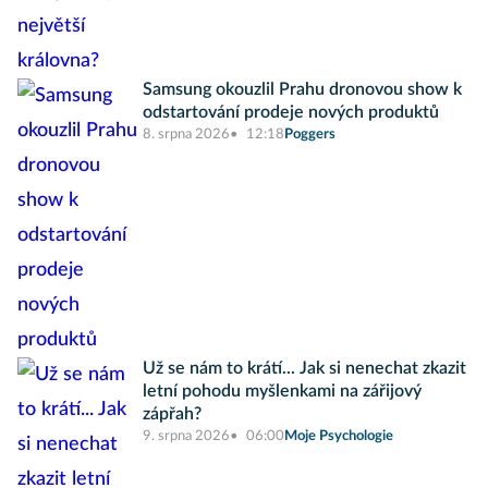
Samsung okouzlil Prahu dronovou show k
odstartování prodeje nových produktů
8. srpna 2026
12:18
Poggers
Už se nám to krátí... Jak si nenechat zkazit
letní pohodu myšlenkami na zářijový
zápřah?
9. srpna 2026
06:00
Moje Psychologie