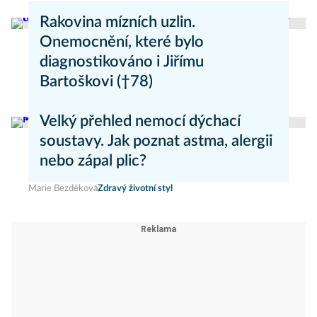
Rakovina mízních uzlin.
Onemocnění, které bylo
diagnostikováno i Jiřímu
Bartoškovi (†78)
Marie Nová
Nemoci
Velký přehled nemocí dýchací
soustavy. Jak poznat astma, alergii
nebo zápal plic?
Marie Bezděková
Zdravý životní styl