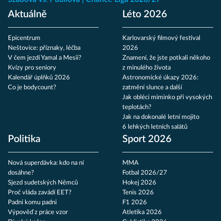
Aktuálně
Léto 2026
Epicentrum
Karlovarský filmový festival
Neštovice: příznaky, léčba
2026
V čem jezdí Yamal a Mesii?
Znamení, že jste potkali někoho
Kvízy pro seniory
z minulého života
Kalendář úplňků 2026
Astronomické úkazy 2026:
Co je bodycount?
zatmění slunce a další
Jak obléci miminko při vysokých
teplotách?
Jak na dokonalé letní mojito
6 lehkých letních salátů
Politika
Sport 2026
Nová superdávka: kdo na ní
MMA
dosáhne?
Fotbal 2026/27
Sjezd sudetských Němců
Hokej 2026
Proč vláda zavádí EET?
Tenis 2026
Padni komu padni
F1 2026
Výpověď z práce vzor
Atletika 2026