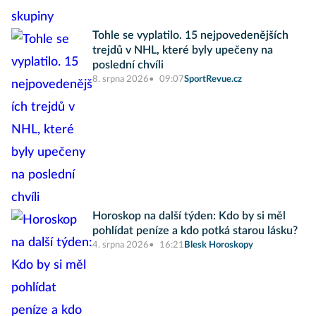
Tohle se vyplatilo. 15 nejpovedenějších
trejdů v NHL, které byly upečeny na
poslední chvíli
8. srpna 2026
09:07
SportRevue.cz
Horoskop na další týden: Kdo by si měl
pohlídat peníze a kdo potká starou lásku?
4. srpna 2026
16:21
Blesk Horoskopy