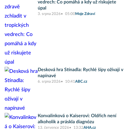
vedrech: Co pomáhá a kdy už riskujete
úpal
3. srpna 2026
05:00
Moje Zdraví
Desková hra Stínadla: Rychlé šípy ožívají v
napínavé
6. srpna 2026
10:41
ABC.cz
Konvalinková o Kaiserovi: Oldřich není
alkoholik a práskla diagnózu
13. července 2026
13:32
AHA.cz