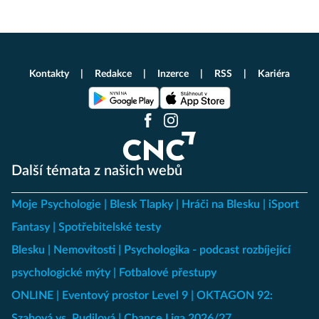
Kontakty
Redakce
Inzerce
RSS
Kariéra
Další témata z našich webů
Moje Psychologie
Blesk Tlapky
Hráči na Blesku
iSport
Fantasy
Spotřebitelské testy
Blesku
Nemovitosti
Psychologika - podcast rozbíjející
psychologické mýty
Fotbalové přestupy
ONLINE
Eventový prostor Level 9
OKTAGON 92:
Szabová vs. Pudilová
Chance Liga 2026/27