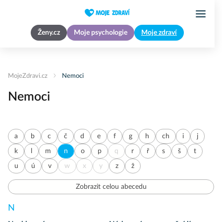
Ženy.cz
Moje psychologie
Moje zdraví
MojeZdravi.cz
Nemoci
Nemoci
a
b
c
č
d
e
f
g
h
ch
i
j
k
l
m
n
o
p
q
r
ř
s
š
t
u
ú
v
w
x
y
z
ž
Zobrazit celou abecedu
N