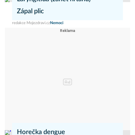
Zápal plic
redakce Mojezdravi.cz
Nemoci
redakce Mojezdravi.cz
Nemoci
Horečka dengue