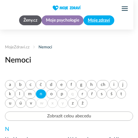
Ženy.cz
Moje psychologie
Moje zdraví
MojeZdravi.cz
Nemoci
Nemoci
a
b
c
č
d
e
f
g
h
ch
i
j
k
l
m
n
o
p
q
r
ř
s
š
t
u
ú
v
w
x
y
z
ž
Zobrazit celou abecedu
N