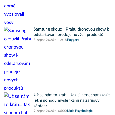
Samsung okouzlil Prahu dronovou show k
odstartování prodeje nových produktů
8. srpna 2026
12:18
Poggers
Už se nám to krátí... Jak si nenechat zkazit
letní pohodu myšlenkami na zářijový
zápřah?
9. srpna 2026
06:00
Moje Psychologie