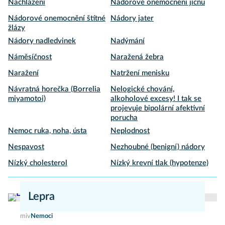
Nachlazení
Nádorové onemocnění jícnu
Nádorové onemocnění štítné
Nádory jater
žlázy
Nádory nadledvinek
Nadýmání
Náměsíčnost
Naražená žebra
Naražení
Natržení menisku
Návratná horečka (Borrelia
Nelogické chování,
miyamotoi)
alkoholové excesy! I tak se
projevuje bipolární afektivní
porucha
Nemoc ruka, noha, ústa
Neplodnost
Nespavost
Nezhoubné (benigní) nádory
Nízký cholesterol
Nízký krevní tlak (hypotenze)
Lepra
miv
Nemoci