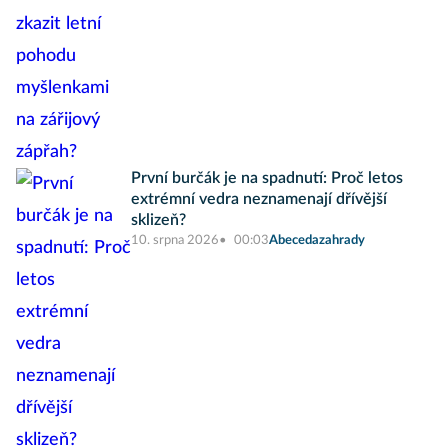
První burčák je na spadnutí: Proč letos
extrémní vedra neznamenají dřívější
sklizeň?
10. srpna 2026
00:03
Abecedazahrady