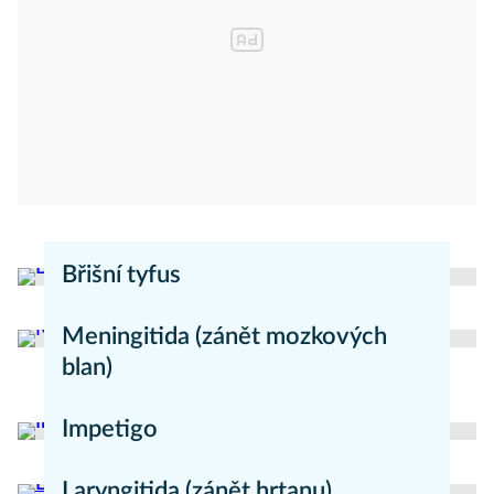
Břišní tyfus
redakce Moje zdraví
Nemoci
Meningitida (zánět mozkových
blan)
redakce Mojezdravi.cz
Nemoci
Impetigo
redakce Mojezdravi.cz
Nemoci
Laryngitida (zánět hrtanu)