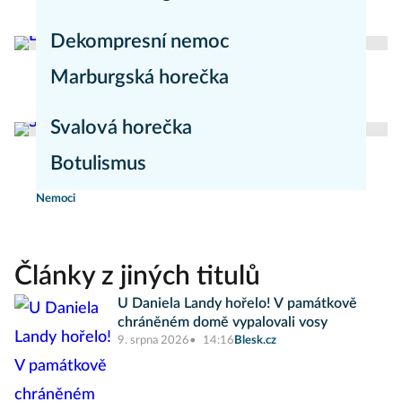
redakce Mojezdravi.cz
Nemoci
Dekompresní nemoc
Marburgská horečka
Nemoci
redakce Mojezdravi.cz
Nemoci
Svalová horečka
Botulismus
redakce Moje zdraví
Nemoci
Nemoci
Články z jiných titulů
U Daniela Landy hořelo! V památkově
chráněném domě vypalovali vosy
9. srpna 2026
14:16
Blesk.cz