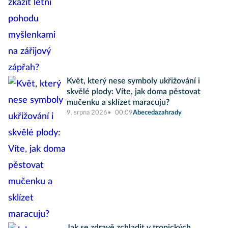
Květ, který nese symboly ukřižování i
skvělé plody: Víte, jak doma pěstovat
mučenku a sklízet maracuju?
9. srpna 2026
00:09
Abecedazahrady
Jak se zdravě zchladit v tropických