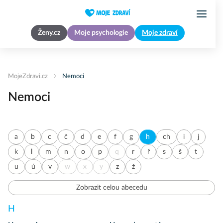
Ženy.cz
Moje psychologie
Moje zdraví
MojeZdravi.cz
Nemoci
Nemoci
a
b
c
č
d
e
f
g
h
ch
i
j
k
l
m
n
o
p
q
r
ř
s
š
t
u
ú
v
w
x
y
z
ž
Zobrazit celou abecedu
H