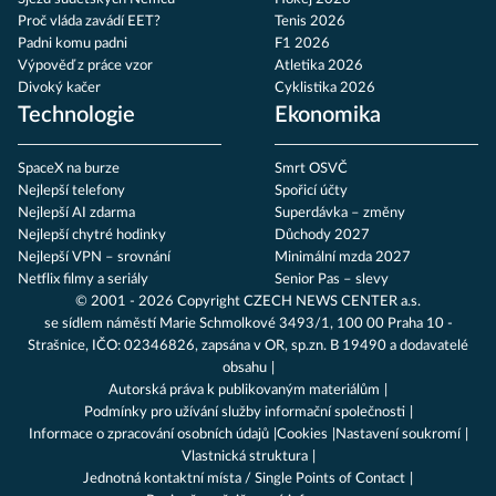
Proč vláda zavádí EET?
Tenis 2026
Padni komu padni
F1 2026
Výpověď z práce vzor
Atletika 2026
Divoký kačer
Cyklistika 2026
Technologie
Ekonomika
SpaceX na burze
Smrt OSVČ
Nejlepší telefony
Spořicí účty
Nejlepší AI zdarma
Superdávka – změny
Nejlepší chytré hodinky
Důchody 2027
Nejlepší VPN – srovnání
Minimální mzda 2027
Netflix filmy a seriály
Senior Pas – slevy
© 2001 - 2026 Copyright
CZECH NEWS CENTER a.s.
se sídlem náměstí Marie Schmolkové 3493/1, 100 00 Praha 10 -
Strašnice, IČO: 02346826, zapsána v OR, sp.zn. B 19490 a dodavatelé
obsahu
Autorská práva k publikovaným materiálům
Podmínky pro užívání služby informační společnosti
Informace o zpracování osobních údajů
Cookies
Nastavení soukromí
Vlastnická struktura
Jednotná kontaktní místa / Single Points of Contact