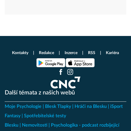
Kontakty
Redakce
Inzerce
RSS
Kariéra
Další témata z našich webů
Moje Psychologie
Blesk Tlapky
Hráči na Blesku
iSport
Fantasy
Spotřebitelské testy
Blesku
Nemovitosti
Psychologika - podcast rozbíjející