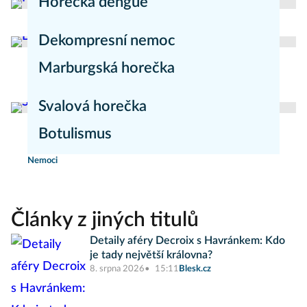
Horečka dengue
redakce Mojezdravi.cz
Nemoci
Dekompresní nemoc
Marburgská horečka
Nemoci
redakce Mojezdravi.cz
Nemoci
Svalová horečka
Botulismus
redakce Moje zdraví
Nemoci
Nemoci
Články z jiných titulů
Detaily aféry Decroix s Havránkem: Kdo
je tady největší královna?
8. srpna 2026
15:11
Blesk.cz