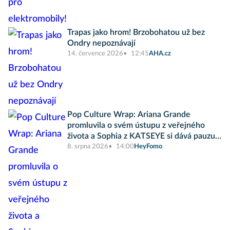
Trapas jako hrom! Brzobohatou už bez
Ondry nepoznávají
14. července 2026
12:45
AHA.cz
Pop Culture Wrap: Ariana Grande
promluvila o svém ústupu z veřejného
života a Sophia z KATSEYE si dává pauzu
od skupiny
8. srpna 2026
14:00
HeyFomo