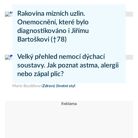
Rakovina mízních uzlin.
Onemocnění, které bylo
diagnostikováno i Jiřímu
Bartoškovi (†78)
Marie Nová
Nemoci
Velký přehled nemocí dýchací
soustavy. Jak poznat astma, alergii
nebo zápal plic?
Marie Bezděková
Zdravý životní styl