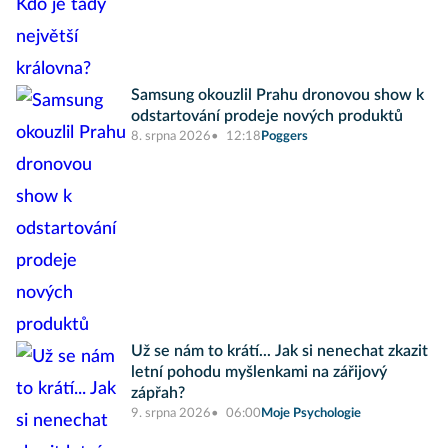
Samsung okouzlil Prahu dronovou show k
odstartování prodeje nových produktů
8. srpna 2026
12:18
Poggers
Už se nám to krátí... Jak si nenechat zkazit
letní pohodu myšlenkami na zářijový
zápřah?
9. srpna 2026
06:00
Moje Psychologie