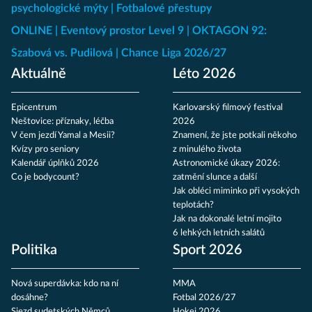
psychologické mýty
Fotbalové přestupy
ONLINE
Eventový prostor Level 9
OKTAGON 92:
Szabová vs. Pudilová
Chance Liga 2026/27
Aktuálně
Léto 2026
Epicentrum
Karlovarský filmový festival
Neštovice: příznaky, léčba
2026
V čem jezdí Yamal a Mesii?
Znamení, že jste potkali někoho
Kvízy pro seniory
z minulého života
Kalendář úplňků 2026
Astronomické úkazy 2026:
Co je bodycount?
zatmění slunce a další
Jak obléci miminko při vysokých
teplotách?
Jak na dokonalé letní mojito
6 lehkých letních salátů
Politika
Sport 2026
Nová superdávka: kdo na ní
MMA
dosáhne?
Fotbal 2026/27
Sjezd sudetských Němců
Hokej 2026