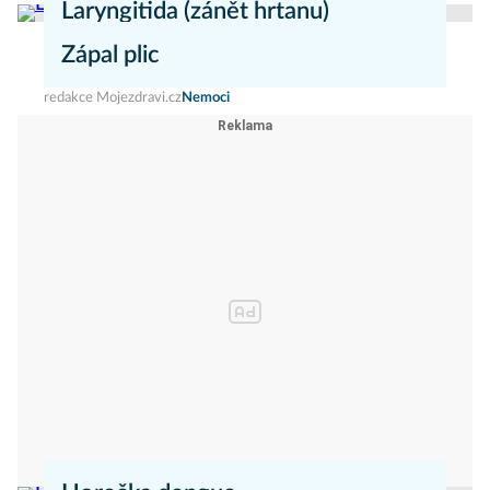
Laryngitida (zánět hrtanu)
Zápal plic
redakce Mojezdravi.cz
Nemoci
redakce Mojezdravi.cz
Nemoci