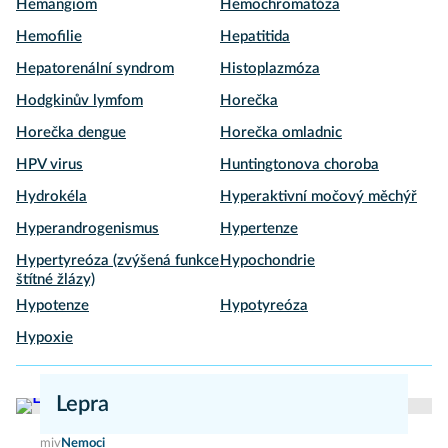
Hemangiom
Hemochromatóza
Hemofilie
Hepatitida
Hepatorenální syndrom
Histoplazmóza
Hodgkinův lymfom
Horečka
Horečka dengue
Horečka omladnic
HPV virus
Huntingtonova choroba
Hydrokéla
Hyperaktivní močový měchýř
Hyperandrogenismus
Hypertenze
Hypertyreóza (zvýšená funkce
Hypochondrie
štítné žlázy)
Hypotenze
Hypotyreóza
Hypoxie
Lepra
miv
Nemoci