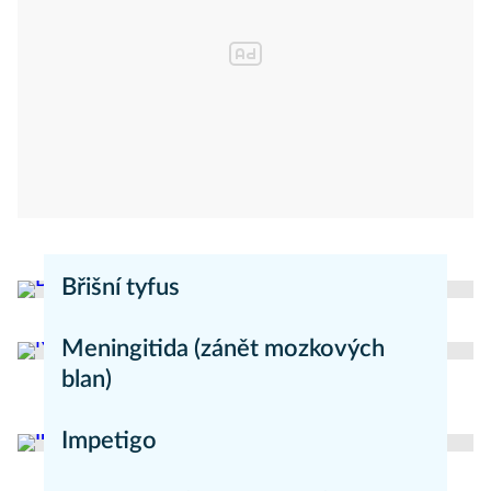
Břišní tyfus
redakce Moje zdraví
Nemoci
Meningitida (zánět mozkových
blan)
redakce Mojezdravi.cz
Nemoci
Impetigo
redakce Mojezdravi.cz
Nemoci