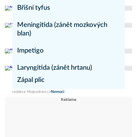
Břišní tyfus
redakce Moje zdraví
Nemoci
Meningitida (zánět mozkových
blan)
redakce Mojezdravi.cz
Nemoci
Impetigo
redakce Mojezdravi.cz
Nemoci
Laryngitida (zánět hrtanu)
Zápal plic
redakce Mojezdravi.cz
Nemoci
redakce Mojezdravi.cz
Nemoci