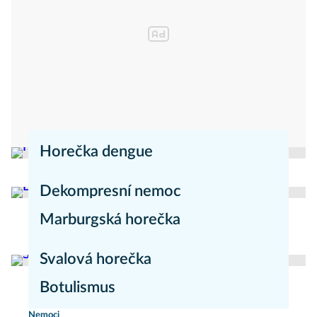
Horečka dengue
redakce Mojezdravi.cz
Nemoci
Dekompresní nemoc
Marburgská horečka
Nemoci
redakce Mojezdravi.cz
Nemoci
Svalová horečka
Botulismus
redakce Moje zdraví
Nemoci
Nemoci