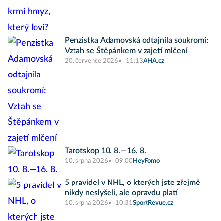
Penzistka Adamovská odtajnila soukromí:
Vztah se Štěpánkem v zajetí mlčení
20. července 2026
11:13
AHA.cz
Tarotskop 10. 8.—16. 8.
10. srpna 2026
09:00
HeyFomo
5 pravidel v NHL, o kterých jste zřejmě
nikdy neslyšeli, ale opravdu platí
10. srpna 2026
10:31
SportRevue.cz