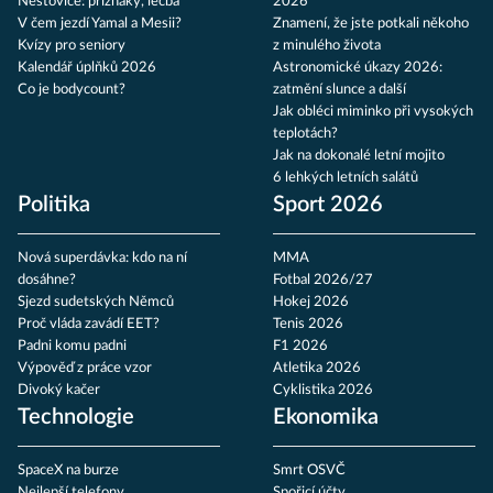
Neštovice: příznaky, léčba
2026
V čem jezdí Yamal a Mesii?
Znamení, že jste potkali někoho
Kvízy pro seniory
z minulého života
Kalendář úplňků 2026
Astronomické úkazy 2026:
Co je bodycount?
zatmění slunce a další
Jak obléci miminko při vysokých
teplotách?
Jak na dokonalé letní mojito
6 lehkých letních salátů
Politika
Sport 2026
Nová superdávka: kdo na ní
MMA
dosáhne?
Fotbal 2026/27
Sjezd sudetských Němců
Hokej 2026
Proč vláda zavádí EET?
Tenis 2026
Padni komu padni
F1 2026
Výpověď z práce vzor
Atletika 2026
Divoký kačer
Cyklistika 2026
Technologie
Ekonomika
SpaceX na burze
Smrt OSVČ
Nejlepší telefony
Spořicí účty