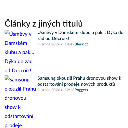
Články z jiných titulů
Úsměvy v Dámském klubu a pak… Dýka do
zad od Decroix!
9. srpna 2026
14:47
Blesk.cz
Samsung okouzlil Prahu dronovou show k
odstartování prodeje nových produktů
8. srpna 2026
12:18
Poggers