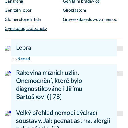
Gangréna
Genitální bradavice
Genitální opar
Glioblastom
Glomerulonefritida
Graves-Basedowova nemoc
Gynekologické záněty
Lepra
miv
Nemoci
Rakovina mízních uzlin.
Onemocnění, které bylo
diagnostikováno i Jiřímu
Bartoškovi (†78)
Marie Nová
Nemoci
Velký přehled nemocí dýchací
soustavy. Jak poznat astma, alergii