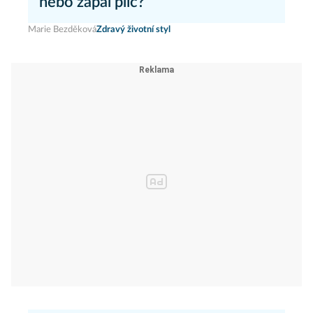
nebo zápal plic?
Marie Bezděková
Zdravý životní styl