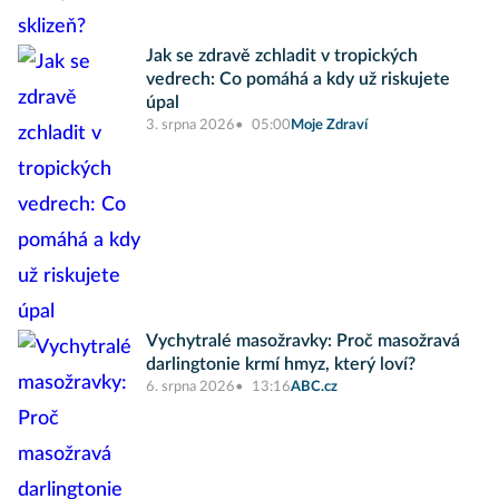
Jak se zdravě zchladit v tropických
vedrech: Co pomáhá a kdy už riskujete
úpal
3. srpna 2026
05:00
Moje Zdraví
Vychytralé masožravky: Proč masožravá
darlingtonie krmí hmyz, který loví?
6. srpna 2026
13:16
ABC.cz