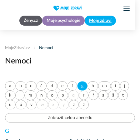
Ženy.cz
Moje psychologie
Moje zdraví
MojeZdravi.cz
Nemoci
Nemoci
a
b
c
č
d
e
f
g
h
ch
i
j
k
l
m
n
o
p
q
r
ř
s
š
t
u
ú
v
w
x
y
z
ž
Zobrazit celou abecedu
G