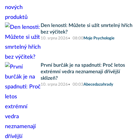
Den lenosti: Můžete si užít smrtelný hřích
bez výčitek?
10. srpna 2026
08:00
Moje Psychologie
První burčák je na spadnutí: Proč letos
extrémní vedra neznamenají dřívější
sklizeň?
10. srpna 2026
00:03
Abecedazahrady