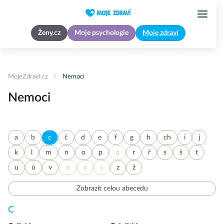
Ženy.cz
Moje psychologie
Moje zdraví
MojeZdravi.cz
Nemoci
Nemoci
a
b
c
č
d
e
f
g
h
ch
i
j
k
l
m
n
o
p
q
r
ř
s
š
t
u
ú
v
w
x
y
z
ž
Zobrazit celou abecedu
C