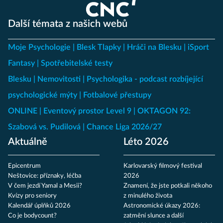
Další témata z našich webů
Moje Psychologie
Blesk Tlapky
Hráči na Blesku
iSport
Fantasy
Spotřebitelské testy
Blesku
Nemovitosti
Psychologika - podcast rozbíjející
psychologické mýty
Fotbalové přestupy
ONLINE
Eventový prostor Level 9
OKTAGON 92:
Szabová vs. Pudilová
Chance Liga 2026/27
Aktuálně
Léto 2026
Epicentrum
Karlovarský filmový festival
Neštovice: příznaky, léčba
2026
V čem jezdí Yamal a Mesii?
Znamení, že jste potkali někoho
Kvízy pro seniory
z minulého života
Kalendář úplňků 2026
Astronomické úkazy 2026:
Co je bodycount?
zatmění slunce a další