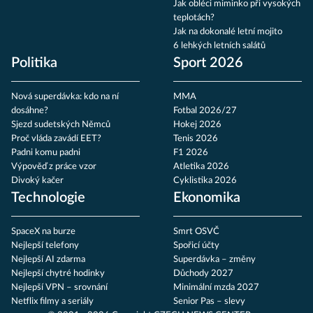
Jak obléci miminko při vysokých
teplotách?
Jak na dokonalé letní mojito
6 lehkých letních salátů
Politika
Sport 2026
Nová superdávka: kdo na ní
MMA
dosáhne?
Fotbal 2026/27
Sjezd sudetských Němců
Hokej 2026
Proč vláda zavádí EET?
Tenis 2026
Padni komu padni
F1 2026
Výpověď z práce vzor
Atletika 2026
Divoký kačer
Cyklistika 2026
Technologie
Ekonomika
SpaceX na burze
Smrt OSVČ
Nejlepší telefony
Spořicí účty
Nejlepší AI zdarma
Superdávka – změny
Nejlepší chytré hodinky
Důchody 2027
Nejlepší VPN – srovnání
Minimální mzda 2027
Netflix filmy a seriály
Senior Pas – slevy