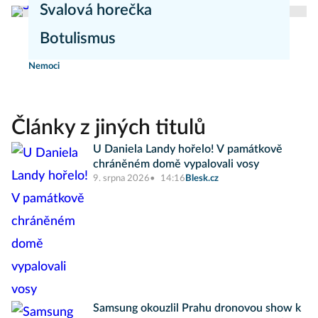
Svalová horečka
Botulismus
redakce Moje zdraví
Nemoci
Nemoci
Články z jiných titulů
U Daniela Landy hořelo! V památkově
chráněném domě vypalovali vosy
9. srpna 2026
14:16
Blesk.cz
Samsung okouzlil Prahu dronovou show k