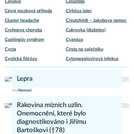
Celiakie
Celulitida
Cévní mozková příhoda
Cirhóza jater
Cluster headache
Creutzfeldt – Jakobova nemoc
Crohnova choroba
Cukrovka (diabetes)
Cushingův syndrom
Cyanóza
Cysta
Cysta na vaječníku
Cystická fibróza
Cytomegalovirová infekce
Lepra
miv
Nemoci
Rakovina mízních uzlin.
Onemocnění, které bylo
diagnostikováno i Jiřímu
Bartoškovi (†78)