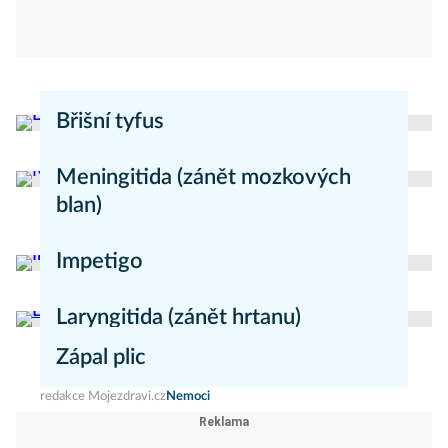
Břišní tyfus
redakce Moje zdraví
Nemoci
Meningitida (zánět mozkových
blan)
redakce Mojezdravi.cz
Nemoci
Impetigo
redakce Mojezdravi.cz
Nemoci
Laryngitida (zánět hrtanu)
Zápal plic
redakce Mojezdravi.cz
Nemoci
redakce Mojezdravi.cz
Nemoci