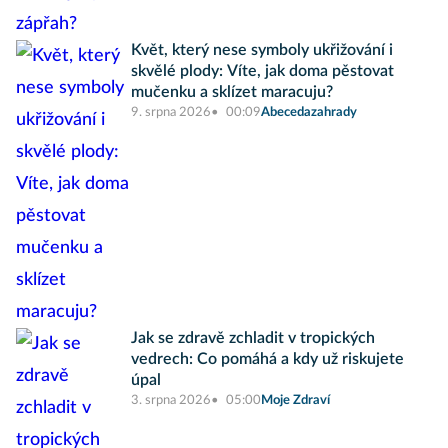
Květ, který nese symboly ukřižování i
skvělé plody: Víte, jak doma pěstovat
mučenku a sklízet maracuju?
9. srpna 2026
00:09
Abecedazahrady
Jak se zdravě zchladit v tropických
vedrech: Co pomáhá a kdy už riskujete
úpal
3. srpna 2026
05:00
Moje Zdraví