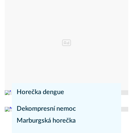
Horečka dengue
redakce Mojezdravi.cz
Nemoci
Dekompresní nemoc
Marburgská horečka
Nemoci
redakce Mojezdravi.cz
Nemoci