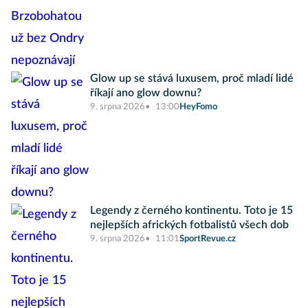
Glow up se stává luxusem, proč mladí lidé
říkají ano glow downu?
9. srpna 2026
13:00
HeyFomo
Legendy z černého kontinentu. Toto je 15
nejlepších afrických fotbalistů všech dob
9. srpna 2026
11:01
SportRevue.cz