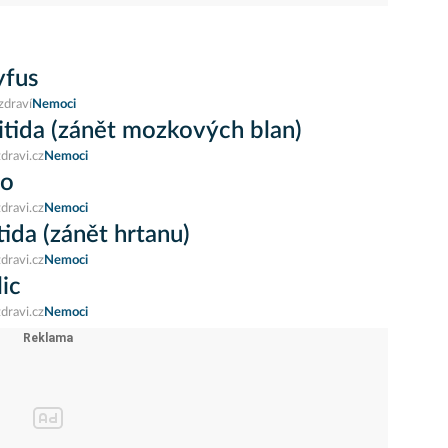
yfus
zdraví
Nemoci
tida (zánět mozkových blan)
dravi.cz
Nemoci
go
dravi.cz
Nemoci
tida (zánět hrtanu)
dravi.cz
Nemoci
lic
dravi.cz
Nemoci