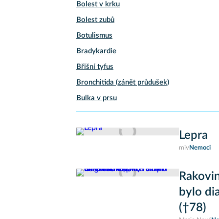
Bolest v krku
Bolest zubů
Botulismus
Bradykardie
Břišní tyfus
Bronchitida (zánět průdušek)
Bulka v prsu
Lepra
miv
Nemoci
Rakovin
bylo di
(†78)