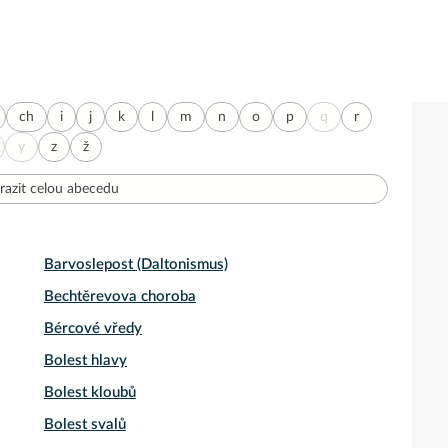
ch
i
j
k
l
m
n
o
p
q
r
y
z
ž
razit celou abecedu
Barvoslepost (Daltonismus)
Bechtěrevova choroba
Bércové vředy
Bolest hlavy
Bolest kloubů
Bolest svalů