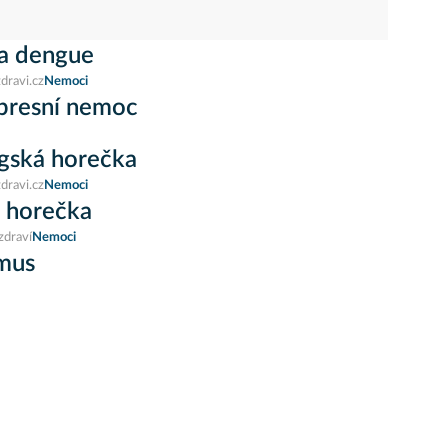
a dengue
dravi.cz
Nemoci
resní nemoc
gská horečka
dravi.cz
Nemoci
 horečka
zdraví
Nemoci
mus