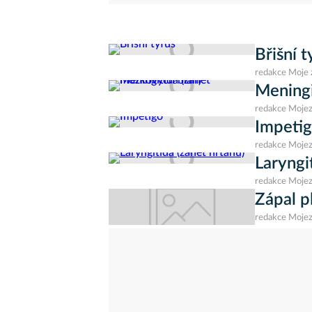
Břišní t
redakce Moje 
Meningi
redakce Mojez
Impeti
redakce Mojez
Laryngi
redakce Mojez
Zápal p
redakce Mojez