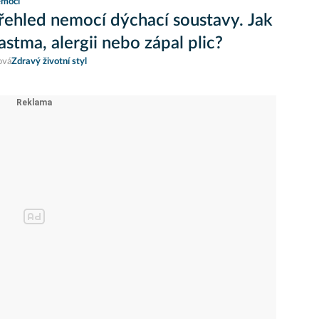
moci
řehled nemocí dýchací soustavy. Jak
astma, alergii nebo zápal plic?
ová
Zdravý životní styl