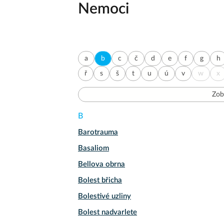
Nemoci
a
b
c
č
d
e
f
g
h
ř
s
š
t
u
ú
v
w
x
Zob
B
Barotrauma
Basaliom
Bellova obrna
Bolest břicha
Bolestivé uzliny
Bolest nadvarlete