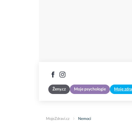
Ženy.cz
Moje psychologie
Moje zdra
MojeZdravi.cz
Nemoci