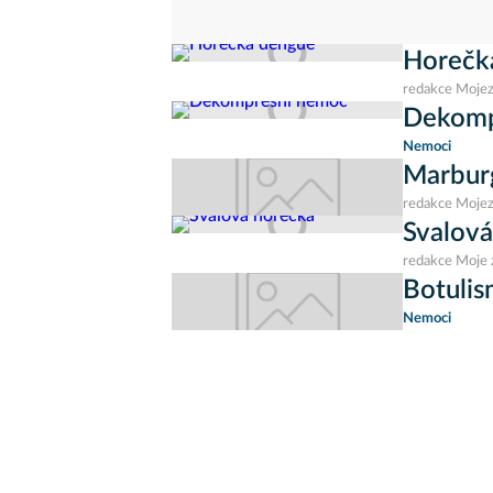
Horečk
redakce Mojez
Dekomp
Nemoci
Marbur
redakce Mojez
Svalová
redakce Moje 
Botulis
Nemoci