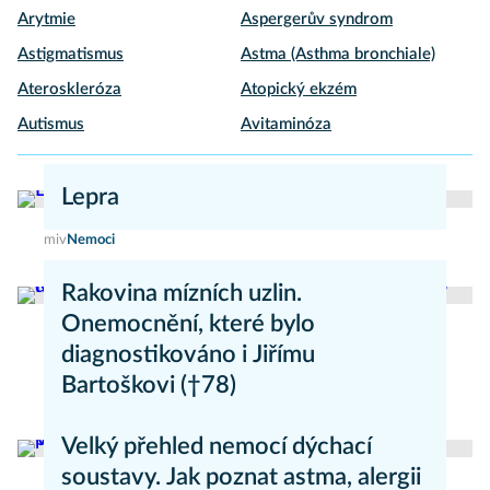
Arytmie
Aspergerův syndrom
Astigmatismus
Astma (Asthma bronchiale)
Ateroskleróza
Atopický ekzém
Autismus
Avitaminóza
Lepra
miv
Nemoci
Rakovina mízních uzlin.
Onemocnění, které bylo
diagnostikováno i Jiřímu
Bartoškovi (†78)
Marie Nová
Nemoci
Velký přehled nemocí dýchací
soustavy. Jak poznat astma, alergii