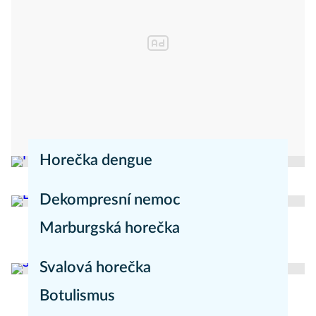
Horečka dengue
redakce Mojezdravi.cz
Nemoci
Dekompresní nemoc
Marburgská horečka
Nemoci
redakce Mojezdravi.cz
Nemoci
Svalová horečka
Botulismus
redakce Moje zdraví
Nemoci