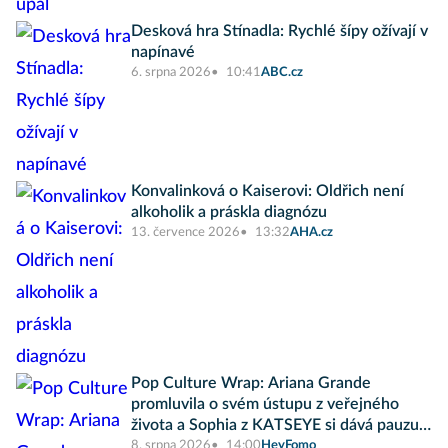
Desková hra Stínadla: Rychlé šípy ožívají v
napínavé
6. srpna 2026
10:41
ABC.cz
Konvalinková o Kaiserovi: Oldřich není
alkoholik a práskla diagnózu
13. července 2026
13:32
AHA.cz
Pop Culture Wrap: Ariana Grande
promluvila o svém ústupu z veřejného
života a Sophia z KATSEYE si dává pauzu
od skupiny
8. srpna 2026
14:00
HeyFomo