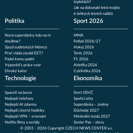
teplotách?
Jak na dokonalé letní mojito
6 lehkých letních salátů
Politika
Sport 2026
Nová superdávka: kdo na ní
MMA
dosáhne?
Fotbal 2026/27
Sjezd sudetských Němců
Hokej 2026
Proč vláda zavádí EET?
Tenis 2026
Padni komu padni
F1 2026
Výpověď z práce vzor
Atletika 2026
Divoký kačer
Cyklistika 2026
Technologie
Ekonomika
SpaceX na burze
Smrt OSVČ
Nejlepší telefony
Spořicí účty
Nejlepší AI zdarma
Superdávka – změny
Nejlepší chytré hodinky
Důchody 2027
Nejlepší VPN – srovnání
Minimální mzda 2027
Netflix filmy a seriály
Senior Pas – slevy
© 2001 - 2026 Copyright
CZECH NEWS CENTER a.s.