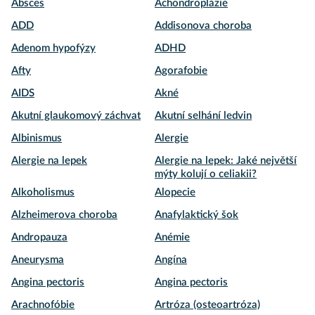
Absces
Achondroplázie
ADD
Addisonova choroba
Adenom hypofýzy
ADHD
Afty
Agorafobie
AIDS
Akné
Akutní glaukomový záchvat
Akutní selhání ledvin
Albinismus
Alergie
Alergie na lepek
Alergie na lepek: Jaké největší
mýty kolují o celiakii?
Alkoholismus
Alopecie
Alzheimerova choroba
Anafylaktický šok
Andropauza
Anémie
Aneurysma
Angína
Angina pectoris
Angina pectoris
Arachnofóbie
Artróza (osteoartróza)