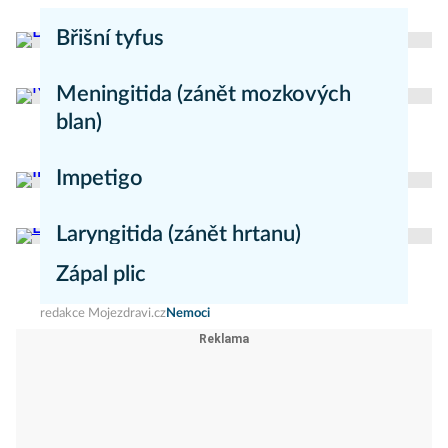
Břišní tyfus
redakce Moje zdraví
Nemoci
Meningitida (zánět mozkových
blan)
redakce Mojezdravi.cz
Nemoci
Impetigo
redakce Mojezdravi.cz
Nemoci
Laryngitida (zánět hrtanu)
Zápal plic
redakce Mojezdravi.cz
Nemoci
redakce Mojezdravi.cz
Nemoci