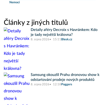
Nemoci
Články z jiných titulů
Detaily aféry Decroix s Havránkem: Kdo
je tady největší královna?
8. srpna 2026
15:11
Blesk.cz
Samsung okouzlil Prahu dronovou show k
odstartování prodeje nových produktů
8. srpna 2026
12:18
Poggers