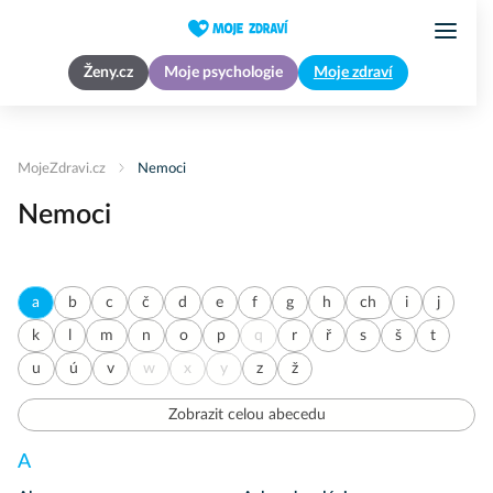
Ženy.cz
Moje psychologie
Moje zdraví
MojeZdravi.cz
Nemoci
Nemoci
a
b
c
č
d
e
f
g
h
ch
i
j
k
l
m
n
o
p
q
r
ř
s
š
t
u
ú
v
w
x
y
z
ž
Zobrazit celou abecedu
A