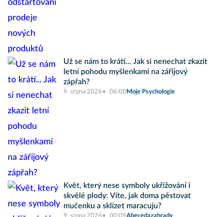
Už se nám to krátí... Jak si nenechat zkazit
letní pohodu myšlenkami na zářijový
zápřah?
9. srpna 2026
06:00
Moje Psychologie
Květ, který nese symboly ukřižování i
skvělé plody: Víte, jak doma pěstovat
mučenku a sklízet maracuju?
9. srpna 2026
00:09
Abecedazahrady