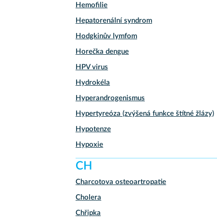
Hemofilie
Hepatorenální syndrom
Hodgkinův lymfom
Horečka dengue
HPV virus
Hydrokéla
Hyperandrogenismus
Hypertyreóza (zvýšená funkce štítné žlázy)
Hypotenze
Hypoxie
CH
Charcotova osteoartropatie
Cholera
Chřipka