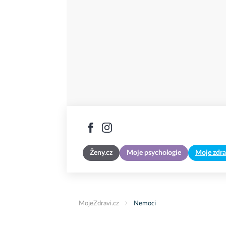
Ženy.cz
Moje psychologie
Moje zdra
MojeZdravi.cz
Nemoci