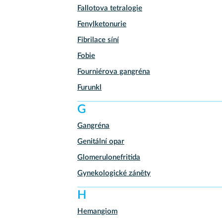
Fallotova tetralogie
Fenylketonurie
Fibrilace síní
Fobie
Fourniérova gangréna
Furunkl
G
Gangréna
Genitální opar
Glomerulonefritida
Gynekologické záněty
H
Hemangiom