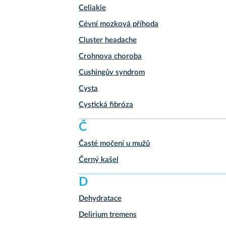
Celiakie
Cévní mozková příhoda
Cluster headache
Crohnova choroba
Cushingův syndrom
Cysta
Cystická fibróza
Č
Časté močení u mužů
Černý kašel
D
Dehydratace
Delirium tremens