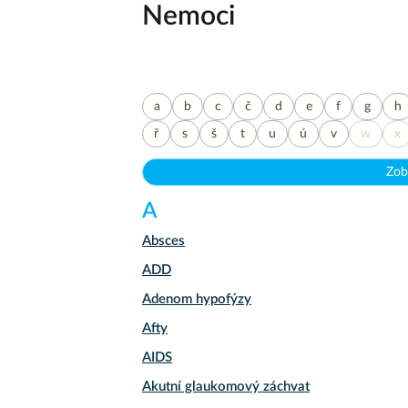
Nemoci
a
b
c
č
d
e
f
g
h
ř
s
š
t
u
ú
v
w
x
Zob
A
Absces
ADD
Adenom hypofýzy
Afty
AIDS
Akutní glaukomový záchvat