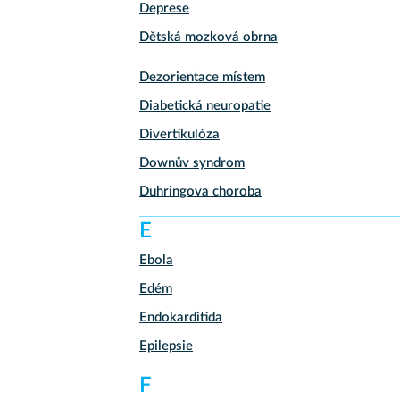
Deprese
Dětská mozková obrna
Dezorientace místem
Diabetická neuropatie
Divertikulóza
Downův syndrom
Duhringova choroba
E
Ebola
Edém
Endokarditida
Epilepsie
F