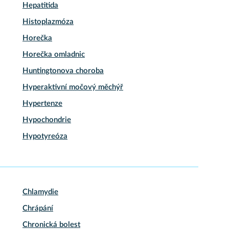
Hepatitida
Histoplazmóza
Horečka
Horečka omladnic
Huntingtonova choroba
Hyperaktivní močový měchýř
Hypertenze
Hypochondrie
Hypotyreóza
Chlamydie
Chrápání
Chronická bolest