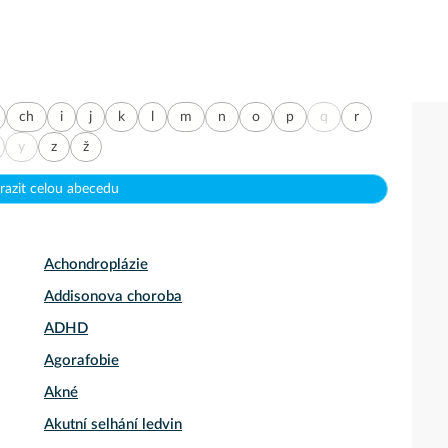
ch
i
j
k
l
m
n
o
p
q
r
y
z
ž
razit celou abecedu
Achondroplázie
Addisonova choroba
ADHD
Agorafobie
Akné
Akutní selhání ledvin