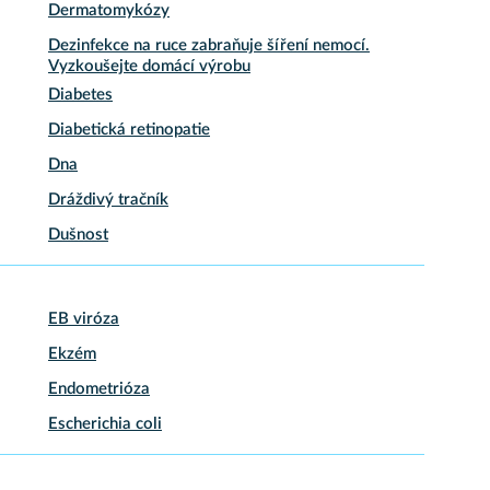
Dermatomykózy
Dezinfekce na ruce zabraňuje šíření nemocí.
Vyzkoušejte domácí výrobu
Diabetes
Diabetická retinopatie
Dna
Dráždivý tračník
Dušnost
EB viróza
Ekzém
Endometrióza
Escherichia coli