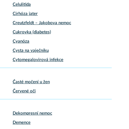
Celulitida
Cirhóza jater
Creutzfeldt – Jakobova nemoc
Cukrovka (diabetes)
Cyanóza
Cysta na vaječníku
Cytomegalovirová infekce
Časté močení u žen
Červené oči
Dekompresní nemoc
Demence