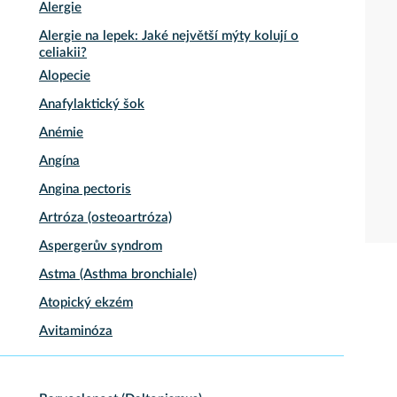
Alergie
Alergie na lepek: Jaké největší mýty kolují o
celiakii?
Alopecie
Anafylaktický šok
Anémie
Angína
Angina pectoris
Artróza (osteoartróza)
Aspergerův syndrom
Astma (Asthma bronchiale)
Atopický ekzém
Avitaminóza