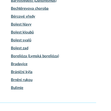
Barvoslepost (Daltonismus)
Bechtěrevova choroba
Bércové vředy
Bolest hlavy
Bolest kloubů
Bolest svalů
Bolest zad
Borelióza (Lymská borelióza)
Bradavice
Brániční kýla
Brnění rukou
Bulimie