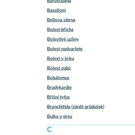
Barotrauma
Basaliom
Bellova obrna
Bolest břicha
Bolestivé uzliny
Bolest nadvarlete
Bolest v krku
Bolest zubů
Botulismus
Bradykardie
Břišní tyfus
Bronchitida (zánět průdušek)
Bulka v prsu
C