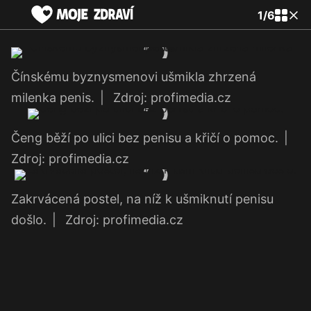
1
/
6
Čínskému byznysmenovi ušmikla zhrzená
milenka penis.
|
Zdroj: profimedia.cz
Čeng běží po ulici bez penisu a křičí o pomoc.
|
Zdroj: profimedia.cz
Zakrvácená postel, na níž k ušmiknutí penisu
došlo.
|
Zdroj: profimedia.cz