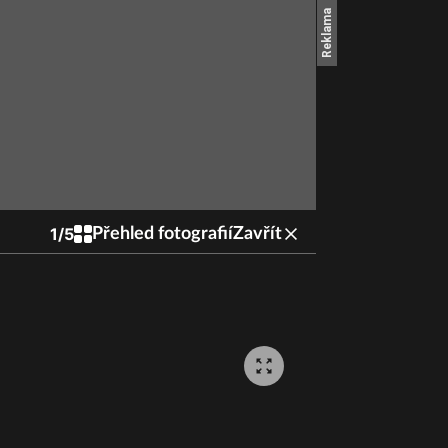
1
/
5
Přehled fotografií
Zavřít